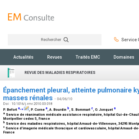
Rechercher
Service C
Rechercher
Actualités
Revues
Traités EMC
Domaines
REVUE DES MALADIES RESPIRATOIRES
Épanchement pleural, atteinte pulmonaire ky
masses rénales
- 04/06/10
Doi : 10.1016/j.rmr.2010.03.018
a
,
⁎
a
b
c
a
P. Befort
, P. Corne
, A. Bourdin
, S. Bommart
, O. Jonquet
a
Service de réanimation médicale assistance respiratoire, hôpital Gui-de-Chaul
Montpellier cedex 5, France
b
Service des maladies respiratoires, hôpital Arnaud-de-Villeneuve, 34295 Montp
c
Service d’imagerie médicale thoracique et cardiovasculaire, hôpital Arnaud-de-
France