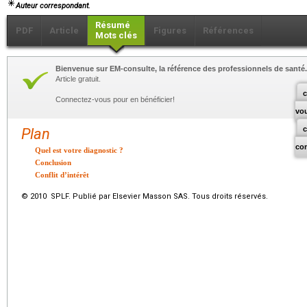
Auteur correspondant.
Résumé
PDF
Article
Figures
Références
Mots clés
Bienvenue sur EM-consulte, la référence des professionnels de santé.
Article gratuit.
c
Connectez-vous pour en bénéficier!
vo
Plan
co
Quel est votre diagnostic ?
Conclusion
Conflit d’intérêt
© 2010 SPLF. Publié par Elsevier Masson SAS. Tous droits réservés.