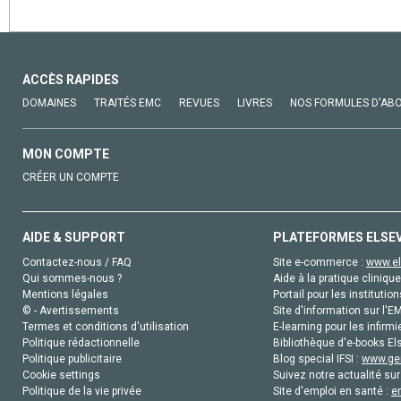
ACCÈS RAPIDES
DOMAINES
TRAITÉS EMC
REVUES
LIVRES
NOS FORMULES D'AB
MON COMPTE
CRÉER UN COMPTE
AIDE & SUPPORT
PLATEFORMES ELSE
Contactez-nous / FAQ
Site e-commerce :
www.el
Qui sommes-nous ?
Aide à la pratique clinique
Mentions légales
Portail pour les institution
© - Avertissements
Site d'information sur l'E
Termes et conditions d'utilisation
E-learning pour les infirmi
Politique rédactionnelle
Bibliothèque d'e-books Els
Politique publicitaire
Blog special IFSI :
www.gen
Cookie settings
Suivez notre actualité sur
Politique de la vie privée
Site d'emploi en santé :
e