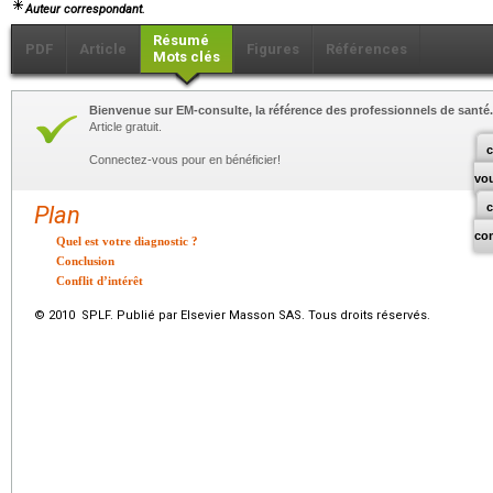
Auteur correspondant.
Résumé
PDF
Article
Figures
Références
Mots clés
Bienvenue sur EM-consulte, la référence des professionnels de santé.
Article gratuit.
c
Connectez-vous pour en bénéficier!
vo
Plan
co
Quel est votre diagnostic ?
Conclusion
Conflit d’intérêt
© 2010 SPLF. Publié par Elsevier Masson SAS. Tous droits réservés.