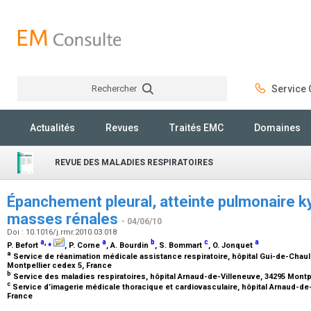
Rechercher
Service C
Rechercher
Actualités
Revues
Traités EMC
Domaines
REVUE DES MALADIES RESPIRATOIRES
Épanchement pleural, atteinte pulmonaire ky
masses rénales
- 04/06/10
Doi : 10.1016/j.rmr.2010.03.018
a
,
⁎
a
b
c
a
P. Befort
, P. Corne
, A. Bourdin
, S. Bommart
, O. Jonquet
a
Service de réanimation médicale assistance respiratoire, hôpital Gui-de-Chaul
Montpellier cedex 5, France
b
Service des maladies respiratoires, hôpital Arnaud-de-Villeneuve, 34295 Montp
c
Service d’imagerie médicale thoracique et cardiovasculaire, hôpital Arnaud-de-
France