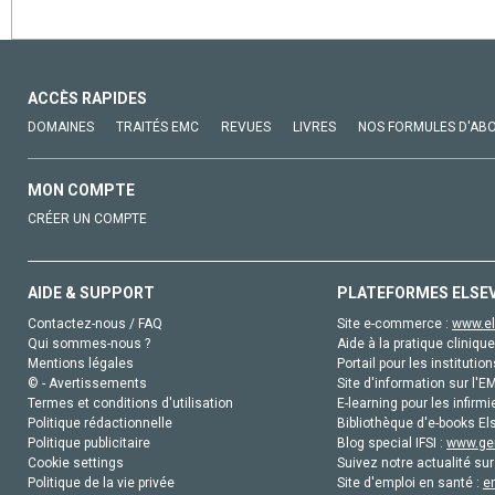
ACCÈS RAPIDES
DOMAINES
TRAITÉS EMC
REVUES
LIVRES
NOS FORMULES D'AB
MON COMPTE
CRÉER UN COMPTE
AIDE & SUPPORT
PLATEFORMES ELSE
Contactez-nous / FAQ
Site e-commerce :
www.el
Qui sommes-nous ?
Aide à la pratique clinique
Mentions légales
Portail pour les institution
© - Avertissements
Site d'information sur l'E
Termes et conditions d'utilisation
E-learning pour les infirmi
Politique rédactionnelle
Bibliothèque d'e-books Els
Politique publicitaire
Blog special IFSI :
www.gen
Cookie settings
Suivez notre actualité sur
Politique de la vie privée
Site d'emploi en santé :
e