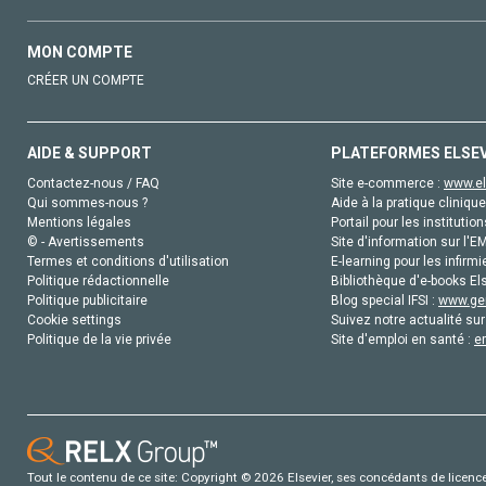
MON COMPTE
CRÉER UN COMPTE
AIDE & SUPPORT
PLATEFORMES ELSE
Contactez-nous / FAQ
Site e-commerce :
www.el
Qui sommes-nous ?
Aide à la pratique clinique
Mentions légales
Portail pour les institution
© - Avertissements
Site d'information sur l'E
Termes et conditions d'utilisation
E-learning pour les infirmi
Politique rédactionnelle
Bibliothèque d'e-books Els
Politique publicitaire
Blog special IFSI :
www.gen
Cookie settings
Suivez notre actualité sur
Politique de la vie privée
Site d'emploi en santé :
e
Tout le contenu de ce site: Copyright © 2026 Elsevier, ses concédants de licence e