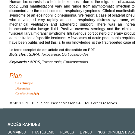
Human toxocarosis is a helminthozoonosis due to the migration of
toxocar
body. Lung manifestations vary and range from asymptomatic infection t
discomfort are the most common respiratory symptoms. Clinical manifestation
syndrome or an eosinophilic pneumonia. We report a case of bilateral pne
who developed very rapidly an acute respiratory distress syndrome, wi
mechanical ventilation and adrenergic support. There was an incre
bronchoalveolar lavage fluid. Positive
toxocara
serology and the clinical 
“visceral larva migrans” syndrome. Intravenous corticosteroid therapy produ
administration of specific treatment. A few cases of acute pneumonia requiri
have been published but this is, to our knowledge, is the first reported case o
Le texte complet de cet article est disponible en PDF.
Mots clés :
SDRA, Toxocarose, Corticostéroïdes
Keywords :
ARDS, Toxocarosis, Corticosteroids
Plan
Cas clinique
Discussion
Conflit d’intérêt
© 2010 SPLF. Publié par Elsevier Masson SAS. Tous droits réservés.
ACCÈS RAPIDES
DOMAINES
TRAITÉS EMC
REVUES
LIVRES
NOS FORMULES D'AB