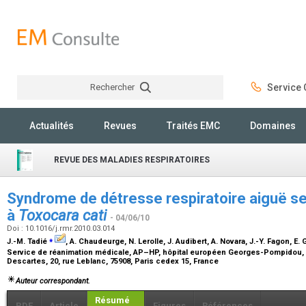
Rechercher
Service C
Rechercher
Actualités
Revues
Traités EMC
Domaines
REVUE DES MALADIES RESPIRATOIRES
Syndrome de détresse respiratoire aiguë se
à
Toxocara cati
- 04/06/10
Doi : 10.1016/j.rmr.2010.03.014
⁎
J.-M. Tadié
, A. Chaudeurge, N. Lerolle, J. Audibert, A. Novara, J.-Y. Fagon, E.
Service de réanimation médicale, AP–HP, hôpital européen Georges-Pompidou, f
Descartes, 20, rue Leblanc, 75908, Paris cedex 15, France
Auteur correspondant.
Résumé
PDF
Article
Figures
Références