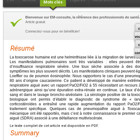
Mots clés
Bienvenue sur EM-consulte, la référence des professionnels de santé.
Article gratuit.
c
Connectez-vous pour en bénéficier!
vo
Résumé
co
La toxocarose humaine est une helminthiase liée à la migration de larves d
Les manifestations pulmonaires sont très variables : elles peuvent ê
d’insuffisance respiratoire sévère. Une toux sèche associée à des do
symptômes les plus souvent décrits. Les manifestations cliniques peuvent é
Loeffler ou de poumon éosinophile. Nous rapportons le cas d’une pneumopa
80 ans d’origine caucasienne. Ce patient a développé de manière extrê
respiratoire aiguë avec un rapport PaO2/FiO2 à 55 nécessitant un recours à
adrénergique ainsi qu’une épuration extra-rénale en continue. Le taux d’éo
sang et dans le lavage broncho-alvéolaire. La sérologie positive de la toxoc
biologique ont permis d’établir le diagnostic de syndrome de «
la
corticostéroïdes a entraîné une rapide augmentation du rapport PaO2/
traitement spécifique. Quelques cas de pneumopathie aiguë à
Toxoca
mécanique ont été rapportés, mais c’est à notre connaissance le premier c
aiguë (SDRA) associé à une défaillance multiviscérale.
Le texte complet de cet article est disponible en PDF.
Summary