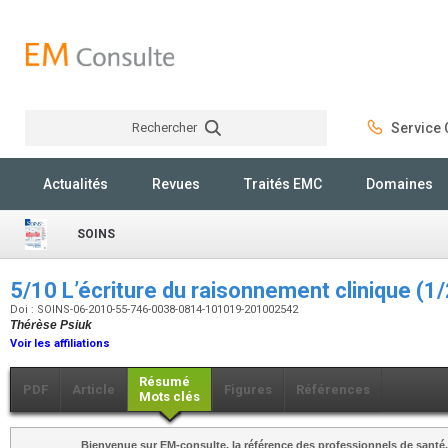
Rechercher
Service C
Rechercher
Actualités
Revues
Traités EMC
Domaines
SOINS
5/10 L’écriture du raisonnement clinique (1
Doi : SOINS-06-2010-55-746-0038-0814-101019-201002542
Thérèse Psiuk
Voir les affiliations
Résumé
PDF
Article
Figures
Références
Mots clés
Bienvenue sur EM-consulte, la référence des professionnels de santé.