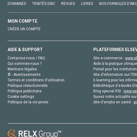
DOMAINES
TRAITÉS EMC
REVUES
LIVRES
NOS FORMULES D'AB
MON COMPTE
CRÉER UN COMPTE
AIDE & SUPPORT
PLATEFORMES ELSE
Contactez-nous / FAQ
Site e-commerce :
www.el
Qui sommes-nous ?
Aide à la pratique clinique
Mentions légales
Portail pour les institution
© - Avertissements
Site d'information sur l'E
Termes et conditions d'utilisation
E-learning pour les infirmi
Politique rédactionnelle
Bibliothèque d'e-books Els
Politique publicitaire
Blog special IFSI :
www.gen
Cookie settings
Suivez notre actualité sur
Politique de la vie privée
Site d'emploi en santé :
e