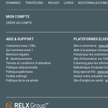
DOMAINES
TRAITÉS EMC
REVUES
LIVRES
NOS FORMULES D'AB
MON COMPTE
CRÉER UN COMPTE
AIDE & SUPPORT
PLATEFORMES ELSE
Contactez-nous / FAQ
Site e-commerce :
www.el
Qui sommes-nous ?
Aide à la pratique clinique
Mentions légales
Portail pour les institution
© - Avertissements
Site d'information sur l'E
Termes et conditions d'utilisation
E-learning pour les infirmi
Politique rédactionnelle
Bibliothèque d'e-books Els
Politique publicitaire
Blog special IFSI :
www.gen
Cookie settings
Suivez notre actualité sur
Politique de la vie privée
Site d'emploi en santé :
e