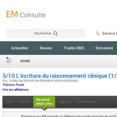
Rechercher
Service C
Rechercher
Actualités
Revues
Traités EMC
Domaines
SOINS
5/10 L’écriture du raisonnement clinique (1
Doi : SOINS-06-2010-55-746-0038-0814-101019-201002542
Thérèse Psiuk
Voir les affiliations
Résumé
PDF
Article
Figures
Références
Mots clés
Bienvenue sur EM-consulte, la référence des professionnels de santé.