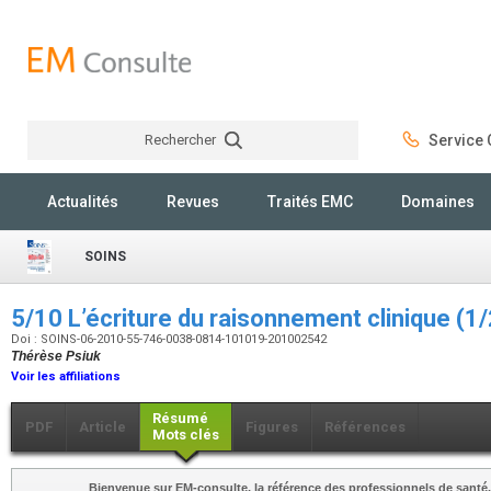
Rechercher
Service C
Rechercher
Actualités
Revues
Traités EMC
Domaines
SOINS
5/10 L’écriture du raisonnement clinique (1
Doi : SOINS-06-2010-55-746-0038-0814-101019-201002542
Thérèse Psiuk
Voir les affiliations
Résumé
PDF
Article
Figures
Références
Mots clés
Bienvenue sur EM-consulte, la référence des professionnels de santé.