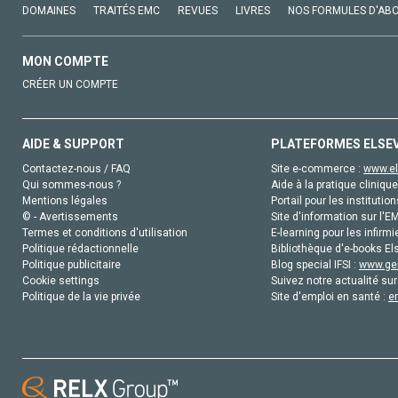
DOMAINES
TRAITÉS EMC
REVUES
LIVRES
NOS FORMULES D'AB
MON COMPTE
CRÉER UN COMPTE
AIDE & SUPPORT
PLATEFORMES ELSE
Contactez-nous / FAQ
Site e-commerce :
www.el
Qui sommes-nous ?
Aide à la pratique clinique
Mentions légales
Portail pour les institution
© - Avertissements
Site d'information sur l'E
Termes et conditions d'utilisation
E-learning pour les infirmi
Politique rédactionnelle
Bibliothèque d'e-books Els
Politique publicitaire
Blog special IFSI :
www.gen
Cookie settings
Suivez notre actualité sur
Politique de la vie privée
Site d'emploi en santé :
e