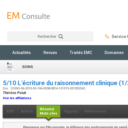
Rechercher
Service C
Rechercher
Actualités
Revues
Traités EMC
Domaines
SOINS
5/10 L’écriture du raisonnement clinique (1
Doi : SOINS-06-2010-55-746-0038-0814-101019-201002542
Thérèse Psiuk
Voir les affiliations
Résumé
PDF
Article
Figures
Références
Mots clés
Bienvenue sur EM-consulte, la référence des professionnels de santé.