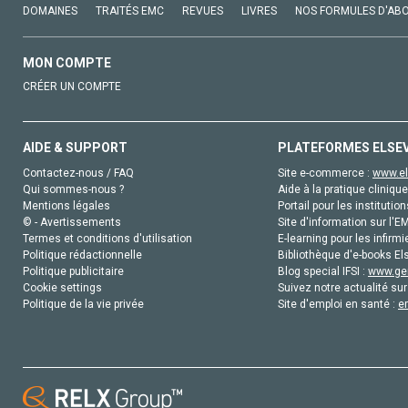
DOMAINES
TRAITÉS EMC
REVUES
LIVRES
NOS FORMULES D'AB
MON COMPTE
CRÉER UN COMPTE
AIDE & SUPPORT
PLATEFORMES ELSE
Contactez-nous / FAQ
Site e-commerce :
www.el
Qui sommes-nous ?
Aide à la pratique clinique
Mentions légales
Portail pour les institution
© - Avertissements
Site d'information sur l'E
Termes et conditions d'utilisation
E-learning pour les infirmi
Politique rédactionnelle
Bibliothèque d'e-books Els
Politique publicitaire
Blog special IFSI :
www.gen
Cookie settings
Suivez notre actualité sur
Politique de la vie privée
Site d'emploi en santé :
e