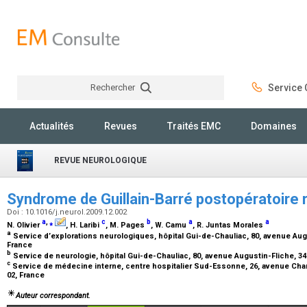
Rechercher
Service C
Rechercher
Actualités
Revues
Traités EMC
Domaines
REVUE NEUROLOGIQUE
Syndrome de Guillain-Barré postopératoire 
Doi : 10.1016/j.neurol.2009.12.002
a
,
⁎
c
b
a
a
N. Olivier
, H. Laribi
, M. Pages
, W. Camu
, R. Juntas Morales
a
Service d’explorations neurologiques, hôpital Gui-de-Chauliac, 80, avenue Augu
France
b
Service de neurologie, hôpital Gui-de-Chauliac, 80, avenue Augustin-Fliche, 3
c
Service de médecine interne, centre hospitalier Sud-Essonne, 26, avenue Cha
02, France
Auteur correspondant
.