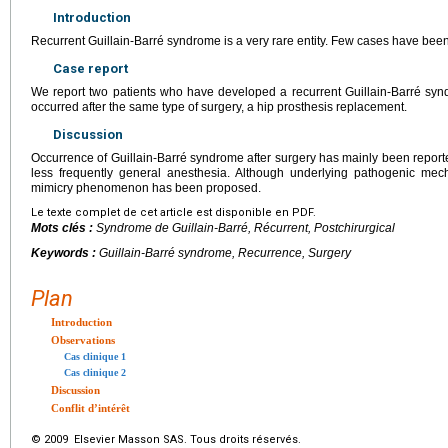
Introduction
Recurrent Guillain-Barré syndrome is a very rare entity. Few cases have been
Case report
We report two patients who have developed a recurrent Guillain-Barré s
occurred after the same type of surgery, a hip prosthesis replacement.
Discussion
Occurrence of Guillain-Barré syndrome after surgery has mainly been reporte
less frequently general anesthesia. Although underlying pathogenic m
mimicry phenomenon has been proposed.
Le texte complet de cet article est disponible en PDF.
Mots clés :
Syndrome de Guillain-Barré, Récurrent, Postchirurgical
Keywords :
Guillain-Barré syndrome, Recurrence, Surgery
Plan
Introduction
Observations
Cas clinique 1
Cas clinique 2
Discussion
Conflit d’intérêt
© 2009 Elsevier Masson SAS. Tous droits réservés.