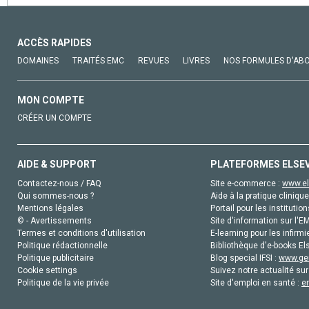
ACCÈS RAPIDES
DOMAINES
TRAITÉS EMC
REVUES
LIVRES
NOS FORMULES D'AB
MON COMPTE
CRÉER UN COMPTE
AIDE & SUPPORT
PLATEFORMES ELSE
Contactez-nous / FAQ
Site e-commerce :
www.el
Qui sommes-nous ?
Aide à la pratique clinique
Mentions légales
Portail pour les institution
© - Avertissements
Site d'information sur l'E
Termes et conditions d'utilisation
E-learning pour les infirmi
Politique rédactionnelle
Bibliothèque d'e-books Els
Politique publicitaire
Blog special IFSI :
www.gen
Cookie settings
Suivez notre actualité sur
Politique de la vie privée
Site d'emploi en santé :
e