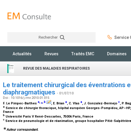
Rechercher
Service C
Rechercher
Actualités
Revues
Traités EMC
Domaines
REVUE DES MALADIES RESPIRATOIRES
Le traitement chirurgical des éventrations e
diaphragmatiques
- 01/07/10
Doi : 10.1016/j.rmr.2010.01.015
a
,
⁎
,
b
a
a
c
F. Le Pimpec-Barthes
, E. Brian
, C. Vlas
, J. Gonzalez-Bermejo
, P. Ba
a
Service de chirurgie thoracique, hôpital européen Georges-Pompidou, AP–HP, 2
France
b
Université Paris V René-Descartes, 75006 Paris, France
c
Service de pneumologie et de réanimation, groupe hospitalier Pitié-Salpêtrièr
Auteur correspondant.