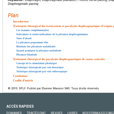
Diaphragmatic pacing
Plan
Introduction
Traitement chirurgical des éventrations et paralysies diaphragmatiques d’origine 
Les examens complémentaires
Indications et contre-indications de la plicature diaphragmatique
Voies d’abord
La plicature proprement dite
Résultats des plicatures unilatérales
Quand pratiquer la plicature unilatérale
Plicature bilatérale
Traitement chirurgical des paralysies diaphragmatiques de causes centrales
Concept de la stimulation phrénique
Technique chirurgicale par voie thoracique
Technique chirurgicale par voie cœlioscopique
Conclusions
Conflit d’intérêt
© 2010 SPLF. Publié par Elsevier Masson SAS. Tous droits réservés.
ACCÈS RAPIDES
DOMAINES
TRAITÉS EMC
REVUES
LIVRES
NOS FORMULES D'AB