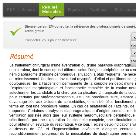
Résumé
PDF
Article
Figures
Tableaux
Référence
Mots clés
Bienvenue sur EM-consulte, la référence des professionnels de santé.
Article gratuit.
c
Connectez-vous pour en bénéficier!
vo
Résumé
co
Le traitement chirurgical d’une éventration ou d’une paralysie diaphragmat
non curateur, dont le concept est différent selon l’origine périphérique ou ce
hémidiaphragme d’origine périphérique, situation la plus fréquente, ne néces
de retentissement fonctionnel invalidant (dyspnée d’effort et positionnelle,
douloureuse) lié à l’ascension permanente de la coupole en dépit d’une p
L’exploration morphologique et fonctionnelle complète de la chaîne neu
sélectionner les candidats à la chirurgie. La plicature chirurgicale de la cou
pour certains par vidéothoracoscopie, est une procédure sure, efficace e
davantage liée aux facteurs de comorbidités, et son bénéfice fonctionne
terme en font une procédure valide. En cas de bilatéralité de l’atteinte, de 
rapportés. Certaines paralysies diaphragmatiques d’origine centrale rend
ventilation assistée alors que leur système neuromusculaire périphérique
sélectionnés par une exploration fonctionnelle complète, une stimulation
pour obtenir un sevrage du respirateur. À ce jour, il existe deux indications va
au-dessus de C3 et l’hypoventilation alvéolaire d’origine centrale.
reconditionnement progressif de la musculature du diaphragme permet 