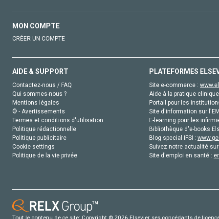
MON COMPTE
CRÉER UN COMPTE
AIDE & SUPPORT
PLATEFORMES ELSE
Contactez-nous / FAQ
Site e-commerce :
www.el
Qui sommes-nous ?
Aide à la pratique clinique
Mentions légales
Portail pour les institution
© - Avertissements
Site d'information sur l'E
Termes et conditions d'utilisation
E-learning pour les infirmi
Politique rédactionnelle
Bibliothèque d'e-books Els
Politique publicitaire
Blog special IFSI :
www.gen
Cookie settings
Suivez notre actualité sur
Politique de la vie privée
Site d'emploi en santé :
e
Tout le contenu de ce site: Copyright © 2026 Elsevier, ses concédants de licence e