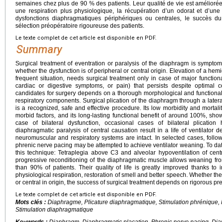
semaines chez plus de 90 % des patients. Leur qualité de vie est améliorée
une respiration plus physiologique, la récupération d’un odorat et d’une
dysfonctions diaphragmatiques périphériques ou centrales, le succès du
sélection préopératoire rigoureuse des patients.
Le texte complet de cet article est disponible en PDF.
Summary
Surgical treatment of eventration or paralysis of the diaphragm is sympt
whether the dysfunction is of peripheral or central origin. Elevation of a hem
frequent situation, needs surgical treatment only in case of major functiona
cardiac or digestive symptoms, or pain) that persists despite optimal 
candidates for surgery depends on a thorough morphological and functional
respiratory components. Surgical plication of the diaphragm through a late
is a recognized, safe and effective procedure. Its low morbidity and mortali
morbid factors, and its long-lasting functional benefit of around 100%, show 
case of bilateral dysfunction, occasional cases of bilateral plicati
diaphragmatic paralysis of central causation result in a life of ventilato
neuromuscular and respiratory systems are intact. In selected cases, follow
phrenic nerve pacing may be attempted to achieve ventilator weaning. To date
this technique: Tetraplegia above C3 and alveolar hypoventilation of centr
progressive reconditioning of the diaphragmatic muscle allows weaning fro
than 90% of patients. Their quality of life is greatly improved thanks to
physiological respiration, restoration of smell and better speech. Whether th
or central in origin, the success of surgical treatment depends on rigorous pre
Le texte complet de cet article est disponible en PDF.
Mots clés :
Diaphragme, Plicature diaphragmatique, Stimulation phrénique, 
Stimulation diaphragmatique
Keywords :
Diaphragm, Diaphragmatic placation, Phrenic nerve pacing, Diap