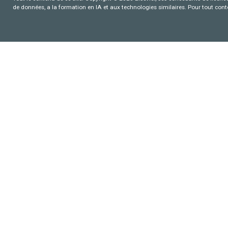
de données, a la formation en IA et aux technologies similaires. Pour tout con