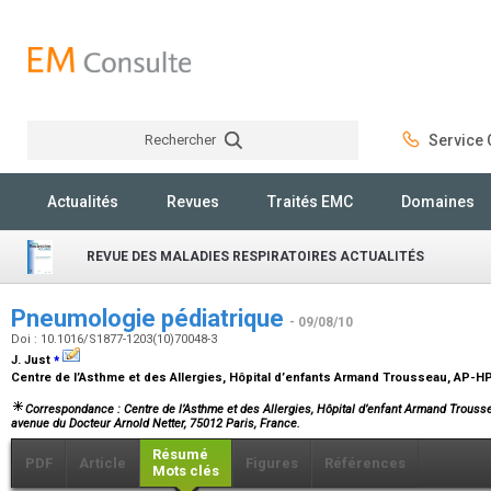
Rechercher
Service C
Rechercher
Actualités
Revues
Traités EMC
Domaines
REVUE DES MALADIES RESPIRATOIRES ACTUALITÉS
Pneumologie pédiatrique
- 09/08/10
Doi : 10.1016/S1877-1203(10)70048-3
⁎
J. Just
Centre de l’Asthme et des Allergies, Hôpital d’enfants Armand Trousseau, AP-H
Correspondance : Centre de l’Asthme et des Allergies, Hôpital d’enfant Armand Trouss
avenue du Docteur Arnold Netter, 75012 Paris, France.
Résumé
PDF
Article
Figures
Références
Mots clés