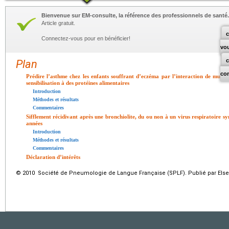
Bienvenue sur EM-consulte, la référence des professionnels de santé.
Article gratuit.
c
Connectez-vous pour en bénéficier!
vo
Plan
co
Prédire l’asthme chez les enfants souffrant d’eczéma par l’interaction de mutati
sensibilisation à des protéines alimentaires
Introduction
Méthodes et résultats
Commentaires
Sifflement récidivant après une bronchiolite, du ou non à un virus respiratoire syn
années
Introduction
Méthodes et résultats
Commentaires
Déclaration d’intérêts
© 2010 Société de Pneumologie de Langue Française (SPLF). Publié par Elsev