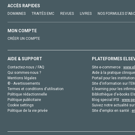
ACCÈS RAPIDES
DOMAINES
TRAITÉS EMC
REVUES
LIVRES
NOS FORMULES D'AB
MON COMPTE
CRÉER UN COMPTE
AIDE & SUPPORT
PLATEFORMES ELSE
Contactez-nous / FAQ
Site e-commerce :
www.el
Qui sommes-nous ?
Aide à la pratique clinique
Mentions légales
Portail pour les institution
© - Avertissements
Site d'information sur l'E
Termes et conditions d'utilisation
E-learning pour les infirmi
Politique rédactionnelle
Bibliothèque d'e-books Els
Politique publicitaire
Blog special IFSI :
www.gen
Cookie settings
Suivez notre actualité sur
Politique de la vie privée
Site d'emploi en santé :
e