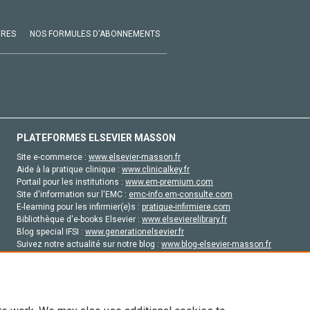
VRES
NOS FORMULES D'ABONNEMENTS
PLATEFORMES ELSEVIER MASSON
Site e-commerce :
www.elsevier-masson.fr
Aide à la pratique clinique :
www.clinicalkey.fr
Portail pour les institutions :
www.em-premium.com
Site d'information sur l'EMC :
emc-info.em-consulte.com
E-learning pour les infirmier(e)s :
pratique-infirmiere.com
Bibliothèque d'e-books Elsevier :
www.elsevierelibrary.fr
Blog special IFSI :
www.generationelsevier.fr
Suivez notre actualité sur notre blog :
www.blog-elsevier-masson.fr
Site d'emploi en santé :
emploisante.com