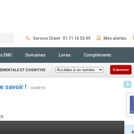
Service Client : 01 71 16 55 99
Mes alertes
Rechercher
és EMC
Domaines
Livres
Compléments
EMENTALE ET COGNITIVE
S'abonner
e savoir !
- 18/08/10
DF.
B