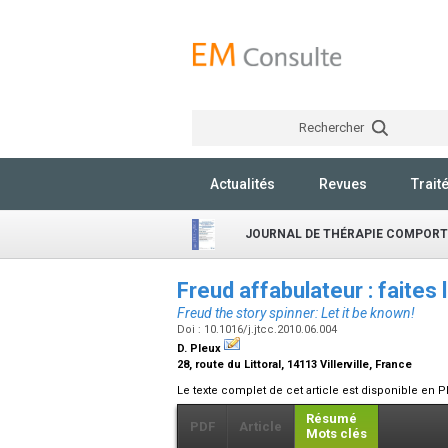
Rechercher
Actualités
Revues
Trait
JOURNAL DE THÉRAPIE COMPORT
Freud affabulateur : faites l
Freud the story spinner: Let it be known!
Doi : 10.1016/j.jtcc.2010.06.004
D. Pleux
28, route du Littoral, 14113 Villerville, France
Le texte complet de cet article est disponible en P
Résumé
PDF
Article
Mots clés