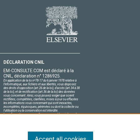
DÉCLARATION CNIL
EM-CONSULTE.COM est déclaré à la
CNIL, déclaration n° 1286925.
En application de la loi nº78-17 du 6 janvier 1978 relative à
l'informatique, aux fichiers et aux libertés, vous disposez
des droits d'opposition (art.26 de la loi), d'accès (art.34 à 38
de la loi), et de rectification (art.36 de la loi) des données
vous concernant. Ainsi, vous pouvez exiger que soient
rectifiées, complétées, clarifiées, mises à jour ou effacées
les informations vous concernant qui sont inexactes,
incomplètes, équivoques, périmées ou dont la collecte ou
l'utilisation ou la conservation est interdite.
Les informations personnelles concernant les visiteurs de
notre site, y compris leur identité, sont confidentielles.
Le responsable du site s'engage sur l'honneur à respecter
les conditions légales de confidentialité applicables en
France et à ne pas divulguer ces informations à des tiers.
Accept all cookies