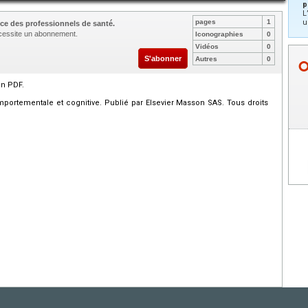
p
L
pages
1
u
ce des professionnels de santé.
nécessite un abonnement.
Iconographies
0
Vidéos
0
S'abonner
Autres
0
en PDF.
portementale et cognitive. Publié par Elsevier Masson SAS. Tous droits