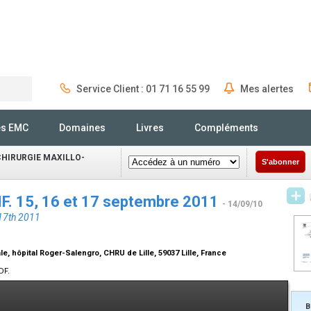
Service Client : 01 71 16 55 99
Mes alertes
Rechercher
és EMC
Domaines
Livres
Compléments
CHIRURGIE MAXILLO-
S'abonner
F. 15, 16 et 17 septembre 2011
- 14/09/10
17th 2011
le, hôpital Roger-Salengro, CHRU de Lille, 59037 Lille, France
DF.
B