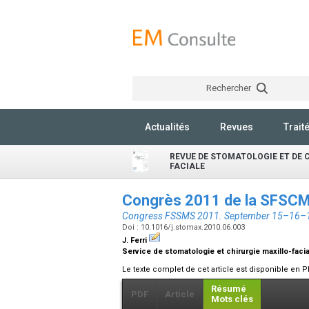
Rechercher
Actualités
Revues
Trait
REVUE DE STOMATOLOGIE ET DE 
FACIALE
Congrès 2011 de la SFSCM
Congress FSSMS 2011. September 15–16–
Doi : 10.1016/j.stomax.2010.06.003
J. Ferri
Service de stomatologie et chirurgie maxillo-facia
Le texte complet de cet article est disponible en P
Résumé
PDF
Article
Mots clés