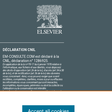
DÉCLARATION CNIL
EM-CONSULTE.COM est déclaré à la
CNIL, déclaration n° 1286925.
En application de la loi nº78-17 du 6 janvier 1978 relative à
l'informatique, aux fichiers et aux libertés, vous disposez
des droits d'opposition (art.26 de la loi), d'accès (art.34 à 38
de la loi), et de rectification (art.36 de la loi) des données
vous concernant. Ainsi, vous pouvez exiger que soient
rectifiées, complétées, clarifiées, mises à jour ou effacées
les informations vous concernant qui sont inexactes,
incomplètes, équivoques, périmées ou dont la collecte ou
l'utilisation ou la conservation est interdite.
Les informations personnelles concernant les visiteurs de
notre site, y compris leur identité, sont confidentielles.
Le responsable du site s'engage sur l'honneur à respecter
les conditions légales de confidentialité applicables en
France et à ne pas divulguer ces informations à des tiers.
Accept all cookies