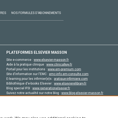
VRES
NOS FORMULES D'ABONNEMENTS
PLATEFORMES ELSEVIER MASSON
Site e-commerce :
www.elsevier-masson.fr
Aide à la pratique clinique :
www.clinicalkey.fr
Portail pour les institutions :
www.em-premium.com
Site d'information sur l'EMC :
emc-info.em-consulte.com
E-learning pour les infirmier(e)s :
pratique-infirmiere.com
Bibliothèque d'e-books Elsevier :
www.elsevierelibrary.fr
Blog special IFSI :
www.generationelsevier.fr
Suivez notre actualité sur notre blog :
www.blog-elsevier-masson.fr
Site d'emploi en santé :
emploisante.com