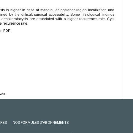
ts is higher in case of mandibular posterior region localization and
ned by the difficult surgical accessibility. Some histological findings
d orthokeratocysts are associated with a higher recurrence rate. Cyst
e recurrence rate.
en PDF.
e
vés.
VRES
NOS FORMULES D'ABONNEMENTS