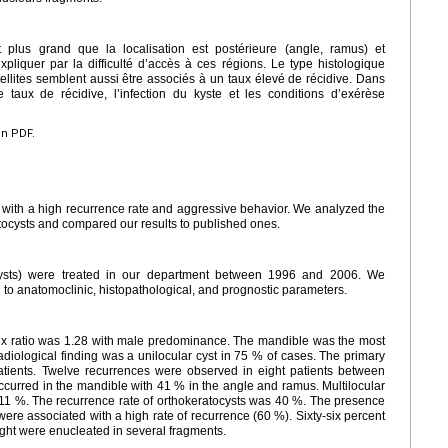
 plus grand que la localisation est postérieure (angle, ramus) et
’expliquer par la difficulté d’accès à ces régions. Le type histologique
ellites semblent aussi être associés à un taux élevé de récidive. Dans
le taux de récidive, l’infection du kyste et les conditions d’exérèse
en PDF.
 with a high recurrence rate and aggressive behavior. We analyzed the
atocysts and compared our results to published ones.
ocysts) were treated in our department between 1996 and 2006. We
 to anatomoclinic, histopathological, and prognostic parameters.
ex ratio was 1.28 with male predominance. The mandible was the most
ological finding was a unilocular cyst in 75 % of cases. The primary
patients. Twelve recurrences were observed in eight patients between
occurred in the mandible with 41 % in the angle and ramus. Multilocular
n 11 %. The recurrence rate of orthokeratocysts was 40 %. The presence
s were associated with a high rate of recurrence (60 %). Sixty-six percent
ight were enucleated in several fragments.