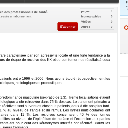
p
L
u
pages
4
ce des professionnels de santé.
nécessite un abonnement.
Iconographies
5
Vidéos
0
S'abonner
Autres
0
are caractérisée par son agressivité locale et une forte tendance à la
cteurs de risque de récidive des KK et de confronter nos résultats à ceux
 patients entre 1996 et 2006. Nous avons étudié rétrospectivement les
cliniques, histologiques et pronostiques.
rédominance masculine (sex-ratio de 1,3). Trente localisations étaient
diologique a été retrouvée dans 75 % des cas. Le traitement primaire a
e récidives sont survenues chez huit patients, deux à dix ans plus tard.
41 % au niveau de l’angle et du ramus. Les kystes multiloculaires ont
ulaires dans 11 %. Les récidives concernaient 40 % des formes
llites au niveau de l’épithélium de surface et l’extension aux parties
ante-six pour cent des kératokystes infectés ont récidivé. Parmi les
plusieurs fragments.