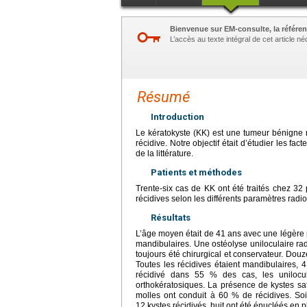
Bienvenue sur EM-consulte, la référen
L’accès au texte intégral de cet article 
Résumé
Introduction
Le kératokyste (KK) est une tumeur bénigne r
récidive. Notre objectif était d’étudier les fa
de la littérature.
Patients et méthodes
Trente-six cas de KK ont été traités chez 32
récidives selon les différents paramètres radio
Résultats
L’âge moyen était de 41 ans avec une légère p
mandibulaires. Une ostéolyse uniloculaire ra
toujours été chirurgical et conservateur. Douz
Toutes les récidives étaient mandibulaires, 
récidivé dans 55 % des cas, les uniloc
orthokératosiques. La présence de kystes sate
molles ont conduit à 60 % de récidives. Soix
12 kystes récidivés, huit ont été énucléés en 