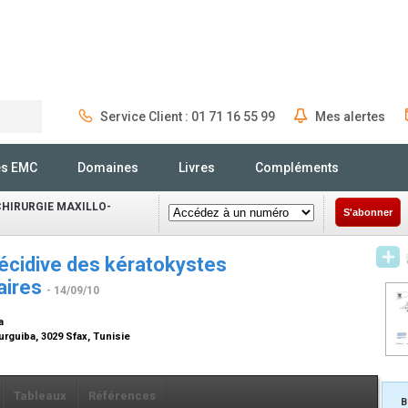
Service Client : 01 71 16 55 99
Mes alertes
Rechercher
és EMC
Domaines
Livres
Compléments
CHIRURGIE MAXILLO-
S'abonner
récidive des kératokystes
aires
- 14/09/10
a
urguiba, 3029 Sfax, Tunisie
Tableaux
Références
B