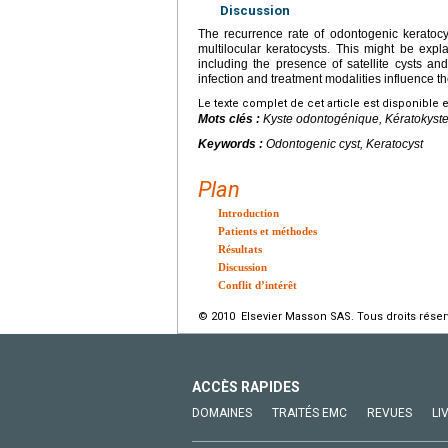
Discussion
The recurrence rate of odontogenic keratocys
multilocular keratocysts. This might be explai
including the presence of satellite cysts an
infection and treatment modalities influence th
Le texte complet de cet article est disponible 
Mots clés :
Kyste odontogénique, Kératokyst
Keywords :
Odontogenic cyst, Keratocyst
Plan
Introduction
Patients et méthodes
Résultats
Discussion
Conflit d’intérêt
© 2010 Elsevier Masson SAS. Tous droits réser
ACCÈS RAPIDES
DOMAINES
TRAITÉS EMC
REVUES
LI