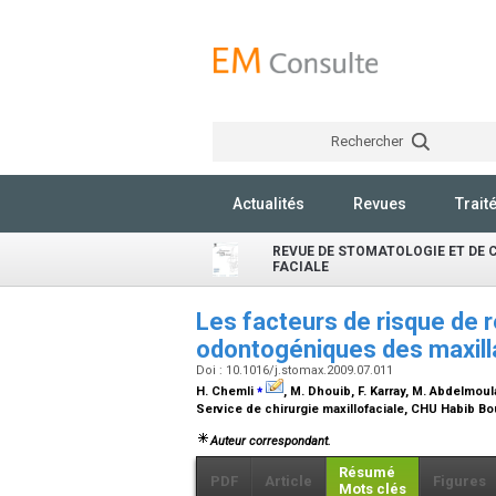
Rechercher
Actualités
Revues
Trait
REVUE DE STOMATOLOGIE ET DE 
FACIALE
Les facteurs de risque de 
odontogéniques des maxill
Doi : 10.1016/j.stomax.2009.07.011
⁎
H. Chemli
, M. Dhouib, F. Karray, M. Abdelmoul
Service de chirurgie maxillofaciale, CHU Habib Bo
Auteur correspondant.
Résumé
PDF
Article
Figures
Mots clés