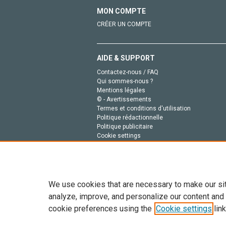
MON COMPTE
CRÉER UN COMPTE
AIDE & SUPPORT
Contactez-nous / FAQ
Qui sommes-nous ?
Mentions légales
© - Avertissements
Termes et conditions d'utilisation
Politique rédactionnelle
Politique publicitaire
Cookie settings
Politique de la vie privée
We use cookies that are necessary to make our si
analyze, improve, and personalize our content and
cookie preferences using the
Cookie settings
link
Tout le contenu de ce site: Copyright © 2026 Else
de données, a la formation en IA et aux technol