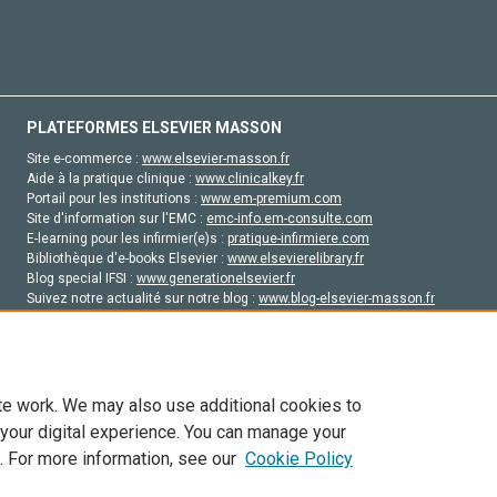
PLATEFORMES ELSEVIER MASSON
Site e-commerce :
www.elsevier-masson.fr
Aide à la pratique clinique :
www.clinicalkey.fr
Portail pour les institutions :
www.em-premium.com
Site d'information sur l'EMC :
emc-info.em-consulte.com
E-learning pour les infirmier(e)s :
pratique-infirmiere.com
Bibliothèque d'e-books Elsevier :
www.elsevierelibrary.fr
Blog special IFSI :
www.generationelsevier.fr
Suivez notre actualité sur notre blog :
www.blog-elsevier-masson.fr
Site d'emploi en santé :
emploisante.com
te work. We may also use additional cookies to
 your digital experience. You can manage your
. For more information, see our
Cookie Policy
vier, ses concédants de licence et ses contributeurs. Tout les droits sont réservés, y 
ogies similaires. Pour tout contenu en libre accès, les conditions de licence Creati