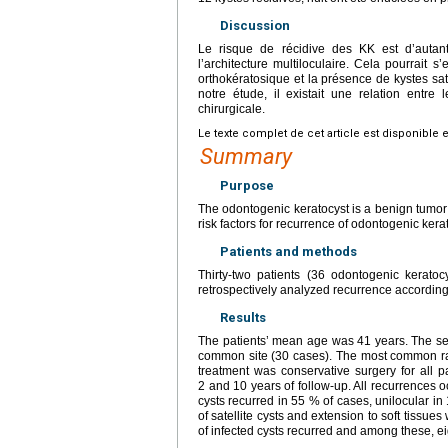
Discussion
Le risque de récidive des KK est d’autant
l’architecture multiloculaire. Cela pourrait s
orthokératosique et la présence de kystes sat
notre étude, il existait une relation entre 
chirurgicale.
Le texte complet de cet article est disponible 
Summary
Purpose
The odontogenic keratocyst is a benign tumor
risk factors for recurrence of odontogenic ker
Patients and methods
Thirty-two patients (36 odontogenic kerat
retrospectively analyzed recurrence according
Results
The patients’ mean age was 41 years. The s
common site (30 cases). The most common radi
treatment was conservative surgery for all 
2 and 10 years of follow-up. All recurrences 
cysts recurred in 55 % of cases, unilocular i
of satellite cysts and extension to soft tissue
of infected cysts recurred and among these, e