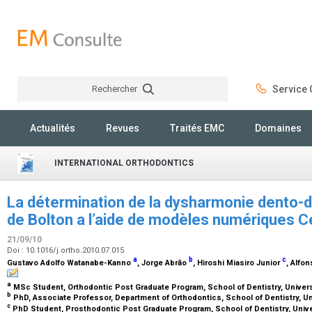
Rechercher
Service C
Rechercher
Actualités
Revues
Traités EMC
Domaines
INTERNATIONAL ORTHODONTICS
La détermination de la dysharmonie dento-d
de Bolton a l’aide de modèles numériques Cé
21/09/10
Doi : 10.1016/j.ortho.2010.07.015
a
b
c
Gustavo Adolfo Watanabe-Kanno
, Jorge Abrão
, Hiroshi Miasiro Junior
, Alfo
a
MSc Student, Orthodontic Post Graduate Program, School of Dentistry, Universi
b
PhD, Associate Professor, Department of Orthodontics, School of Dentistry, Uni
c
PhD Student, Prosthodontic Post Graduate Program, School of Dentistry, Unive