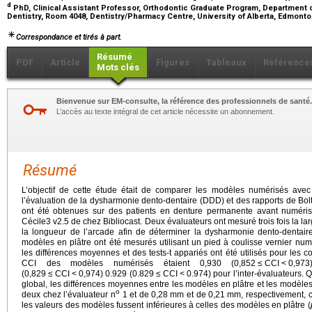
d
PhD, Clinical Assistant Professor, Orthodontic Graduate Program, Department o
Dentistry, Room 4048, Dentistry/Pharmacy Centre, University of Alberta, Edmont
Correspondance et tirés à part.
Résumé
PDF
Article
Figures
Tableaux
Référence
Mots clés
Bienvenue sur EM-consulte, la référence des professionnels de santé.
L’accès au texte intégral de cet article nécessite un abonnement.
Résumé
L’objectif de cette étude était de comparer les modèles numérisés avec
l’évaluation de la dysharmonie dento-dentaire (DDD) et des rapports de Bol
ont été obtenues sur des patients en denture permanente avant numérisat
Cécile3 v2.5 de chez Bibliocast. Deux évaluateurs ont mesuré trois fois la lar
la longueur de l’arcade afin de déterminer la dysharmonie dento-dentair
modèles en plâtre ont été mesurés utilisant un pied à coulisse vernier numé
les différences moyennes et des tests-t appariés ont été utilisés pour les c
CCI des modèles numérisés étaient 0,930 (0,852
≤
CCI
<
0,973
(0,829
≤
CCI
<
0,974) 0.929 (0.829
≤
CCI
<
0.974) pour l’inter-évaluateurs. 
global, les différences moyennes entre les modèles en plâtre et les modèle
o
deux chez l’évaluateur n
1 et de 0,28
mm et de 0,21
mm, respectivement, c
les valeurs des modèles fussent inférieures à celles des modèles en plâtre (