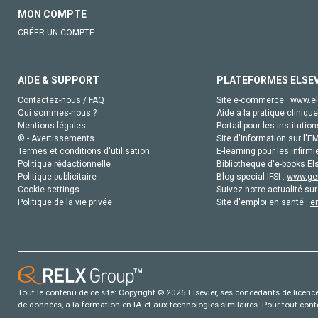
MON COMPTE
CRÉER UN COMPTE
AIDE & SUPPORT
PLATEFORMES ELSE
Contactez-nous / FAQ
Site e-commerce :
www.el
Qui sommes-nous ?
Aide à la pratique clinique
Mentions légales
Portail pour les institution
© - Avertissements
Site d'information sur l'E
Termes et conditions d'utilisation
E-learning pour les infirmi
Politique rédactionnelle
Bibliothèque d'e-books Els
Politique publicitaire
Blog special IFSI :
www.gen
Cookie settings
Suivez notre actualité sur
Politique de la vie privée
Site d'emploi en santé :
e
Tout le contenu de ce site: Copyright © 2026 Elsevier, ses concédants de licence e
de données, a la formation en IA et aux technologies similaires. Pour tout con