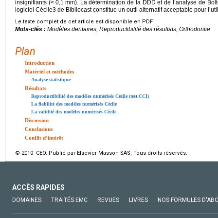
insignifiants (<
0,1
mm). La détermination de la DDD et de l’analyse de Bol
logiciel Cécile3 de Bibliocast constitue un outil alternatif acceptable pour l’uti
Le texte complet de cet article est disponible en PDF.
Mots-clés :
Modèles dentaires, Reproductibilité des résultats, Orthodontie
Plan
Introduction
Matériel et méthodes
Analyse statistique
Résultats
Reproductibilité des modèles numérisés Cécile (test CCI)
La fiabilité des modèles numérisés Cécile
La validité des modèles numérisés Cécile
Discussion
Conclusions
Conflit d’intérêt
© 2010 CEO. Publié par Elsevier Masson SAS. Tous droits réservés.
ACCÈS RAPIDES
DOMAINES
TRAITÉS EMC
REVUES
LIVRES
NOS FORMULES D'AB