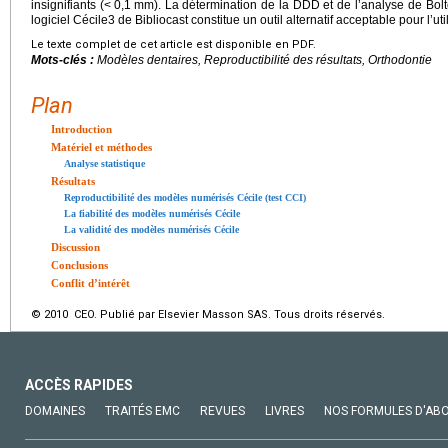
insignifiants (<
0,1
mm). La détermination de la DDD et de l’analyse de Bol
logiciel Cécile3 de Bibliocast constitue un outil alternatif acceptable pour l’uti
Le texte complet de cet article est disponible en PDF.
Mots-clés :
Modèles dentaires, Reproductibilité des résultats, Orthodontie
Plan
Introduction
Matériel et méthodes
Analyse statistique
Résultats
Reproductibilité des modèles numérisés Cécile (test CCI)
La fiabilité des modèles numérisés Cécile
La validité des modèles numérisés Cécile
Discussion
Conclusions
Conflit d’intérêt
© 2010 CEO. Publié par Elsevier Masson SAS. Tous droits réservés.
ACCÈS RAPIDES
DOMAINES
TRAITÉS EMC
REVUES
LIVRES
NOS FORMULES D'AB