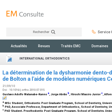
Rechercher
Service C
Rechercher
Actualités
Revues
Traités EMC
Domaines
INTERNATIONAL ORTHODONTICS
La détermination de la dysharmonie dento-d
de Bolton a l’aide de modèles numériques Cé
21/09/10
Doi : 10.1016/j.ortho.2010.07.015
a
b
c
Gustavo Adolfo Watanabe-Kanno
, Jorge Abrão
, Hiroshi Miasiro Junior
, Alfo
a
MSc Student, Orthodontic Post Graduate Program, School of Dentistry, Universi
b
PhD, Associate Professor, Department of Orthodontics, School of Dentistry, Uni
c
PhD Student, Prosthodontic Post Graduate Program, School of Dentistry, Unive