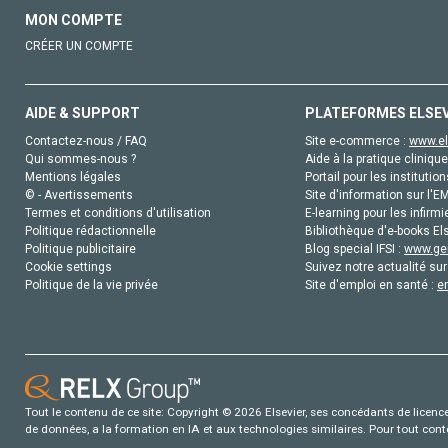
MON COMPTE
CRÉER UN COMPTE
AIDE & SUPPORT
PLATEFORMES ELSE
Contactez-nous / FAQ
Site e-commerce :
www.el
Qui sommes-nous ?
Aide à la pratique clinique
Mentions légales
Portail pour les institution
© - Avertissements
Site d'information sur l'E
Termes et conditions d'utilisation
E-learning pour les infirmi
Politique rédactionnelle
Bibliothèque d'e-books Els
Politique publicitaire
Blog special IFSI :
www.gen
Cookie settings
Suivez notre actualité sur
Politique de la vie privée
Site d'emploi en santé :
e
Tout le contenu de ce site: Copyright © 2026 Elsevier, ses concédants de licence e
de données, a la formation en IA et aux technologies similaires. Pour tout con