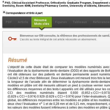
d
PhD, Clinical Assistant Professor, Orthodontic Graduate Program, Department o
Dentistry, Room 4048, Dentistry/Pharmacy Centre, University of Alberta, Edmont
Correspondance et tirés à part.
Résumé
PDF
Article
Figures
Tableaux
Référence
Mots clés
Bienvenue sur EM-consulte, la référence des professionnels de santé.
L’accès au texte intégral de cet article nécessite un abonnement.
Résumé
L’objectif de cette étude était de comparer les modèles numérisés avec
l’évaluation de la dysharmonie dento-dentaire (DDD) et des rapports de Bol
ont été obtenues sur des patients en denture permanente avant numérisat
Cécile3 v2.5 de chez Bibliocast. Deux évaluateurs ont mesuré trois fois la lar
la longueur de l’arcade afin de déterminer la dysharmonie dento-dentair
modèles en plâtre ont été mesurés utilisant un pied à coulisse vernier numé
les différences moyennes et des tests-t appariés ont été utilisés pour les c
CCI des modèles numérisés étaient 0,930 (0,852
≤
CCI
<
0,973
(0,829
≤
CCI
<
0,974) 0.929 (0.829
≤
CCI
<
0.974) pour l’inter-évaluateurs. 
global, les différences moyennes entre les modèles en plâtre et les modèle
o
deux chez l’évaluateur n
1 et de 0,28
mm et de 0,21
mm, respectivement, c
les valeurs des modèles fussent inférieures à celles des modèles en plâtre (