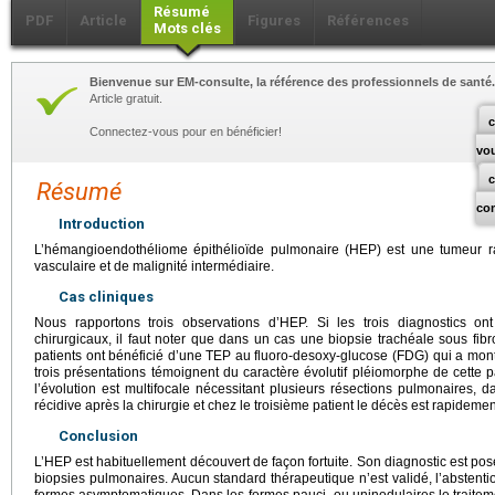
Résumé
PDF
Article
Figures
Références
Mots clés
Bienvenue sur EM-consulte, la référence des professionnels de santé.
Article gratuit.
c
Connectez-vous pour en bénéficier!
vo
Résumé
co
Introduction
L’hémangioendothéliome épithélioïde pulmonaire (HEP) est une tumeur r
vasculaire et de malignité intermédiaire.
Cas cliniques
Nous rapportons trois observations d’HEP. Si les trois diagnostics o
chirurgicaux, il faut noter que dans un cas une biopsie trachéale sous fib
patients ont bénéficié d’une TEP au fluoro-desoxy-glucose (FDG) qui a mont
trois présentations témoignent du caractère évolutif pléiomorphe de cette p
l’évolution est multifocale nécessitant plusieurs résections pulmonaires, 
récidive après la chirurgie et chez le troisième patient le décès est rapide
Conclusion
L’HEP est habituellement découvert de façon fortuite. Son diagnostic est p
biopsies pulmonaires. Aucun standard thérapeutique n’est validé, l’abstent
formes asymptomatiques. Dans les formes pauci- ou uninodulaires le traitemen