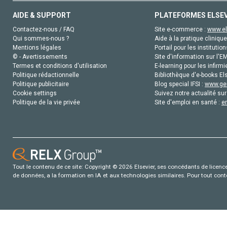
AIDE & SUPPORT
PLATEFORMES ELSE
Contactez-nous / FAQ
Site e-commerce :
www.el
Qui sommes-nous ?
Aide à la pratique clinique
Mentions légales
Portail pour les institution
© - Avertissements
Site d'information sur l'E
Termes et conditions d'utilisation
E-learning pour les infirmi
Politique rédactionnelle
Bibliothèque d'e-books Els
Politique publicitaire
Blog special IFSI :
www.gen
Cookie settings
Suivez notre actualité sur
Politique de la vie privée
Site d'emploi en santé :
e
Tout le contenu de ce site: Copyright © 2026 Elsevier, ses concédants de licence e
de données, a la formation en IA et aux technologies similaires. Pour tout con