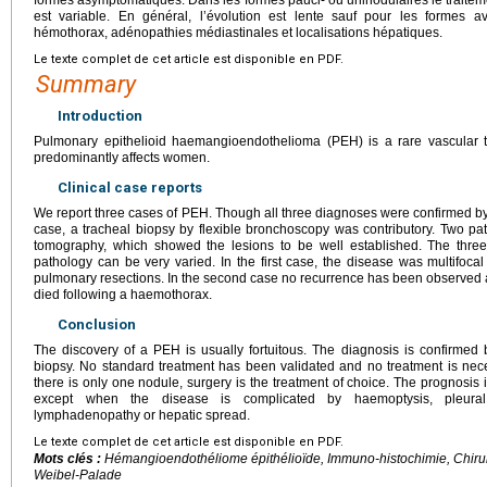
est variable. En général, l’évolution est lente sauf pour les formes 
hémothorax, adénopathies médiastinales et localisations hépatiques.
Le texte complet de cet article est disponible en PDF.
Summary
Introduction
Pulmonary epithelioid haemangioendothelioma (PEH) is a rare vascular t
predominantly affects women.
Clinical case reports
We report three cases of PEH. Though all three diagnoses were confirmed by su
case, a tracheal biopsy by flexible bronchoscopy was contributory. Two p
tomography, which showed the lesions to be well established. The three
pathology can be very varied. In the first case, the disease was multifoca
pulmonary resections. In the second case no recurrence has been observed aft
died following a haemothorax.
Conclusion
The discovery of a PEH is usually fortuitous. The diagnosis is confirmed
biopsy. No standard treatment has been validated and no treatment is neces
there is only one nodule, surgery is the treatment of choice. The prognosis i
except when the disease is complicated by haemoptysis, pleural 
lymphadenopathy or hepatic spread.
Le texte complet de cet article est disponible en PDF.
Mots clés :
Hémangioendothéliome épithélioïde, Immuno-histochimie, Chirur
Weibel-Palade