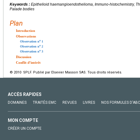
Keywords :
Epithelioid haemangioendothelioma, Immuno-histochemistry, Tho
Palade bodies
Plan
Introduction
Observations
o
Observation n
1
o
Observation n
2
o
Observation n
3
Discussion
Conflit d’intérêt
© 2010 SPLF. Publié par Elsevier Masson SAS. Tous droits réservés.
ACCÈS RAPIDES
DOMAINES
TRAITÉS EMC
REVUES
LIVRES
NOS FORMULES D'AB
MON COMPTE
CRÉER UN COMPTE