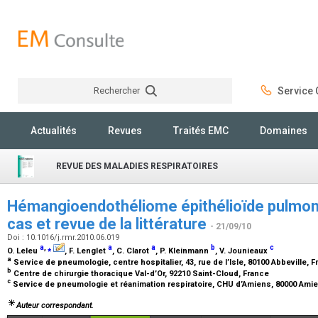
Rechercher
Service C
Rechercher
Actualités
Revues
Traités EMC
Domaines
REVUE DES MALADIES RESPIRATOIRES
Hémangioendothéliome épithélioïde pulmonai
cas et revue de la littérature
- 21/09/10
Doi : 10.1016/j.rmr.2010.06.019
a
,
⁎
a
a
b
c
O. Leleu
, F. Lenglet
, C. Clarot
, P. Kleinmann
, V. Jounieaux
a
Service de pneumologie, centre hospitalier, 43, rue de l’Isle, 80100 Abbeville, 
b
Centre de chirurgie thoracique Val-d’Or, 92210 Saint-Cloud, France
c
Service de pneumologie et réanimation respiratoire, CHU d’Amiens, 80000 Ami
Auteur correspondant.