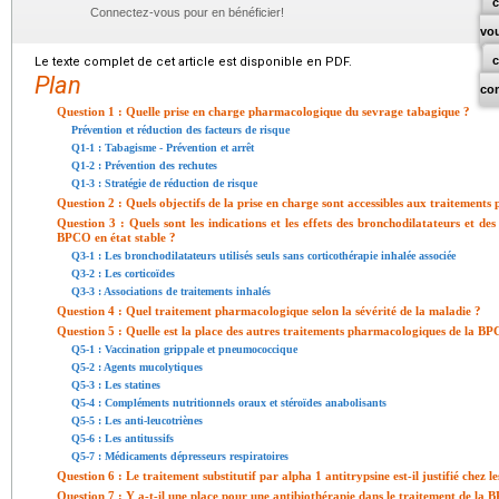
c
Connectez-vous pour en bénéficier!
vo
Le texte complet de cet article est disponible en PDF.
Plan
co
Question 1 : Quelle prise en charge pharmacologique du sevrage tabagique ?
Prévention et réduction des facteurs de risque
Q1-1 : Tabagisme - Prévention et arrêt
Q1-2 : Prévention des rechutes
Q1-3 : Stratégie de réduction de risque
Question 2 : Quels objectifs de la prise en charge sont accessibles aux traitemen
Question 3 : Quels sont les indications et les effets des bronchodilatateurs et des
BPCO en état stable ?
Q3-1 : Les bronchodilatateurs utilisés seuls sans corticothérapie inhalée associée
Q3-2 : Les corticoïdes
Q3-3 : Associations de traitements inhalés
Question 4 : Quel traitement pharmacologique selon la sévérité de la maladie ?
Question 5 : Quelle est la place des autres traitements pharmacologiques de la B
Q5-1 : Vaccination grippale et pneumococcique
Q5-2 : Agents mucolytiques
Q5-3 : Les statines
Q5-4 : Compléments nutritionnels oraux et stéroïdes anabolisants
Q5-5 : Les anti-leucotriènes
Q5-6 : Les antitussifs
Q5-7 : Médicaments dépresseurs respiratoires
Question 6 : Le traitement substitutif par alpha 1 antitrypsine est-il justifié chez les
Question 7 : Y a-t-il une place pour une antibiothérapie dans le traitement de la