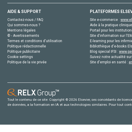
AIDE & SUPPORT
PLATEFORMES ELSE
Contactez-nous / FAQ
Site e-commerce :
www.el
Qui sommes-nous ?
Aide à la pratique clinique
Mentions légales
Portail pour les institution
© - Avertissements
Site d'information sur l'E
Termes et conditions d'utilisation
E-learning pour les infirmi
Politique rédactionnelle
Bibliothèque d'e-books Els
Politique publicitaire
Blog special IFSI :
www.gen
Cookie settings
Suivez notre actualité sur
Politique de la vie privée
Site d'emploi en santé :
e
Tout le contenu de ce site: Copyright © 2026 Elsevier, ses concédants de licence e
de données, a la formation en IA et aux technologies similaires. Pour tout con