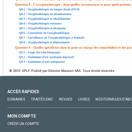
Question 8 : L’oxygénothérapie : dans quelles circonstances et pour quels patients
Q8-1 : Oxygénothérapie de longue durée (OLD)
Q8-2 : Oxygénothérapie de déambulation
Q8-3 : Oxygénothérapie et réhabilitation
Q8-4 : Oxygénothérapie nocturne
Q8-5 : Oxygénothérapie et tabagisme
Q8-6 : Contraintes de l’oxygénothérapie
Q8-7 : Surveillance de l’oxygénothérapie à domicile
Q8-8 : Oxygénothérapie et déplacements
Question 9 : Quelles spécificités dans la prise en charge des comorbidités et des p
Q9-1 : Usage des bêta-bloquants
Q9-2 : Traitement d’un syndrome dépressif
Q9-3 : Traitement d’une ostéoporose
© 2010 SPLF. Publié par Elsevier Masson SAS. Tous droits réservés.
ACCÈS RAPIDES
DOMAINES
TRAITÉS EMC
REVUES
LIVRES
NOS FORMULES D'AB
MON COMPTE
CRÉER UN COMPTE