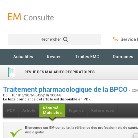
Rechercher
Service C
Rechercher
Actualités
Revues
Traités EMC
Domaines
REVUE DES MALADIES RESPIRATOIRES
Traitement pharmacologique de la BPCO
- 22/
Doi : 10.1016/S0761-8425(10)70004-8
Le texte complet de cet article est disponible en PDF.
Résumé
PDF
Article
Figures
Références
Mots clés
Bienvenue sur EM-consulte, la référence des professionnels de santé.
Article gratuit.