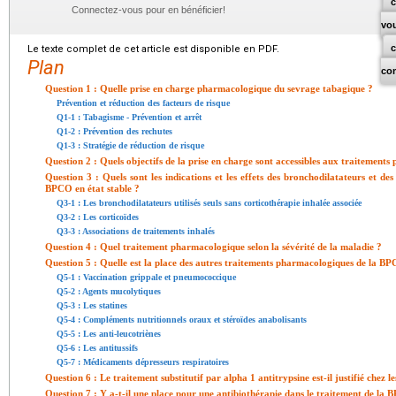
c
Connectez-vous pour en bénéficier!
vo
Le texte complet de cet article est disponible en PDF.
Plan
co
Question 1 : Quelle prise en charge pharmacologique du sevrage tabagique ?
Prévention et réduction des facteurs de risque
Q1-1 : Tabagisme - Prévention et arrêt
Q1-2 : Prévention des rechutes
Q1-3 : Stratégie de réduction de risque
Question 2 : Quels objectifs de la prise en charge sont accessibles aux traitemen
Question 3 : Quels sont les indications et les effets des bronchodilatateurs et des
BPCO en état stable ?
Q3-1 : Les bronchodilatateurs utilisés seuls sans corticothérapie inhalée associée
Q3-2 : Les corticoïdes
Q3-3 : Associations de traitements inhalés
Question 4 : Quel traitement pharmacologique selon la sévérité de la maladie ?
Question 5 : Quelle est la place des autres traitements pharmacologiques de la B
Q5-1 : Vaccination grippale et pneumococcique
Q5-2 : Agents mucolytiques
Q5-3 : Les statines
Q5-4 : Compléments nutritionnels oraux et stéroïdes anabolisants
Q5-5 : Les anti-leucotriènes
Q5-6 : Les antitussifs
Q5-7 : Médicaments dépresseurs respiratoires
Question 6 : Le traitement substitutif par alpha 1 antitrypsine est-il justifié chez les
Question 7 : Y a-t-il une place pour une antibiothérapie dans le traitement de la