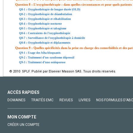
Question 8 : L’oxygénothérapie : dans quelles circonstances et pour quels patients
Q8-1 : Oxygénothérapie de longue durée (OLD)
Q8-2 : Oxygénothérapie de déambulation
Q8-3 : Oxygénothérapie et réhabilitation
Q8-4 : Oxygénothérapie nocturne
Q8-5 : Oxygénothérapie et tabagisme
Q8-6 : Contraintes de l’oxygénothérapie
Q8-7 : Surveillance de l’oxygénothérapie à domicile
Q8-8 : Oxygénothérapie et déplacements
Question 9 : Quelles spécificités dans la prise en charge des comorbidités et des p
Q9-1 : Usage des bêta-bloquants
Q9-2 : Traitement d’un syndrome dépressif
Q9-3 : Traitement d’une ostéoporose
© 2010 SPLF. Publié par Elsevier Masson SAS. Tous droits réservés.
ACCÈS RAPIDES
DOMAINES
TRAITÉS EMC
REVUES
LIVRES
NOS FORMULES D'AB
MON COMPTE
CRÉER UN COMPTE