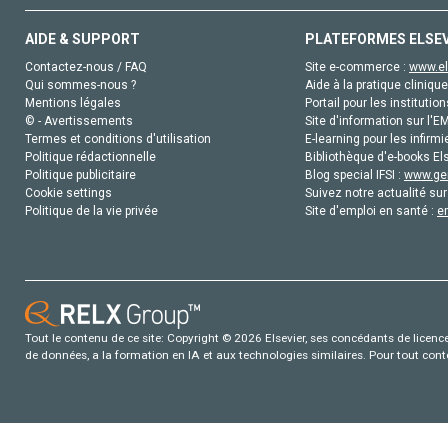
AIDE & SUPPORT
PLATEFORMES ELSE
Contactez-nous / FAQ
Site e-commerce :
www.el
Qui sommes-nous ?
Aide à la pratique clinique
Mentions légales
Portail pour les institution
© - Avertissements
Site d'information sur l'E
Termes et conditions d'utilisation
E-learning pour les infirmi
Politique rédactionnelle
Bibliothèque d'e-books Els
Politique publicitaire
Blog special IFSI :
www.gen
Cookie settings
Suivez notre actualité sur
Politique de la vie privée
Site d'emploi en santé :
e
Tout le contenu de ce site: Copyright © 2026 Elsevier, ses concédants de licence e
de données, a la formation en IA et aux technologies similaires. Pour tout con