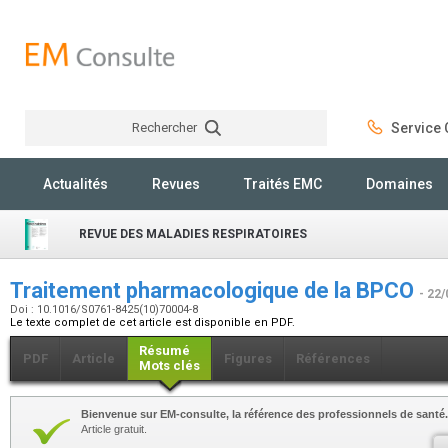
Rechercher
Service C
Rechercher
Actualités
Revues
Traités EMC
Domaines
REVUE DES MALADIES RESPIRATOIRES
Traitement pharmacologique de la BPCO
- 22/
Doi : 10.1016/S0761-8425(10)70004-8
Le texte complet de cet article est disponible en PDF.
Résumé
PDF
Article
Figures
Références
Mots clés
Bienvenue sur EM-consulte, la référence des professionnels de santé.
Article gratuit.