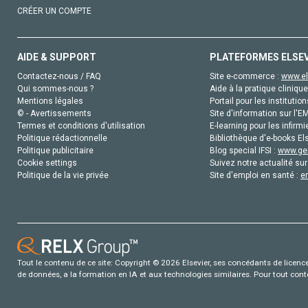
CRÉER UN COMPTE
AIDE & SUPPORT
PLATEFORMES ELSE
Contactez-nous / FAQ
Site e-commerce :
www.el
Qui sommes-nous ?
Aide à la pratique clinique
Mentions légales
Portail pour les institution
© - Avertissements
Site d'information sur l'E
Termes et conditions d'utilisation
E-learning pour les infirmi
Politique rédactionnelle
Bibliothèque d'e-books Els
Politique publicitaire
Blog special IFSI :
www.gen
Cookie settings
Suivez notre actualité sur
Politique de la vie privée
Site d'emploi en santé :
e
Tout le contenu de ce site: Copyright © 2026 Elsevier, ses concédants de licence e
de données, a la formation en IA et aux technologies similaires. Pour tout con