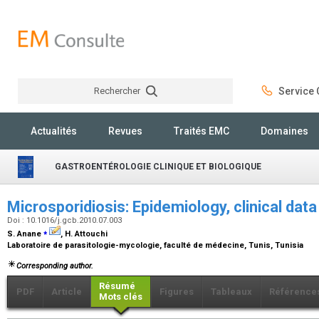
Rechercher
Service C
Rechercher
Actualités
Revues
Traités EMC
Domaines
GASTROENTÉROLOGIE CLINIQUE ET BIOLOGIQUE
Microsporidiosis: Epidemiology, clinical dat
Doi : 10.1016/j.gcb.2010.07.003
⁎
S. Anane
, H. Attouchi
Laboratoire de parasitologie-mycologie, faculté de médecine, Tunis, Tunisia
Corresponding author.
Résumé
PDF
Article
Figures
Tableaux
Référence
Mots clés