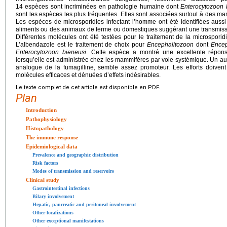
14 espèces sont incriminées en pathologie humaine dont
Enterocytozoon 
sont les espèces les plus fréquentes. Elles sont associées surtout à des man
Les espèces de microsporidies infectant l’homme ont été identifiées aus
aliments ou des animaux de ferme ou domestiques suggérant une transmissi
Différentes molécules ont été testées pour le traitement de la microspor
L’albendazole est le traitement de choix pour
Encephalitozoon
dont
Encep
Enterocytozoon bieneusi
. Cette espèce a montré une excellente répons
lorsqu’elle est administrée chez les mammifères par voie systémique. Un au
analogue de la fumagilline, semble assez promoteur. Les efforts doivent
molécules efficaces et dénuées d’effets indésirables.
Le texte complet de cet article est disponible en PDF.
Plan
Introduction
Pathophysiology
Histopathology
The immune response
Epidemiological data
Prevalence and geographic distribution
Risk factors
Modes of transmission and reservoirs
Clinical study
Gastrointestinal infections
Bilary involvement
Hepatic, pancreatic and peritoneal involvement
Other localizations
Other exceptional manifestations