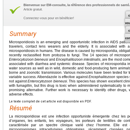
Bienvenue sur EM-consulte, la référence des professionnels de santé.
Article gratuit.
c
Connectez-vous pour en bénéficier!
vo
Summary
co
Microsporidiosis is an emerging and opportunistic infection in AIDS patients
travelers, contact lens wearers and the elderly. It is associated with
microsporidiosis in humans. The disease is caused by microsporidia, obligat
recently reclassified from protozoa to fungi. The 14 species of microspo
Enterocytozoon bieneusi
and
Encephalitozoon intestinalis
, are the most co
associated with diarrhea and systemic disease. Species of microsporidia i
water sources as well as in wild, domestic and food-producing farm animals
borne and zoonotic transmission. Various molecules have been tested for t
variable success. Albendazole is effective against
Encephalitozoon
species 
not against
Enterocytozoon bieneusi
. This species has shown excellent clini
with fumagillin, but this drug is toxic when administered systematically t
promising alternative. Further work is necessary to identify other drugs,
adverse effects.
Le texte complet de cet article est disponible en PDF.
Résumé
La microsporidiose est une infection opportuniste émergente chez les pe
d’organes, les enfants, les voyageurs, les porteurs de lentilles de co
caractérisée par un spectre clinique varié chez l’homme. Elle est
microorganismes intracellulaires obligatoires, récemment classées 