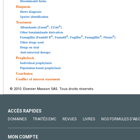
Disseminated forms
Diagnosis
Direct diagnosis
Species identification
Treatment
®
®
Albendazole (Zentel
, ZZole
)
Other benzimidazole derivatives
®
®
®
®
®
Fumagillin (Fumidil B
, Fumadil
, Fugillin
, Fumagillin
, Flesint
)
Other drugs used
Drugs on trial
Anti-retroviral therapy
Prophylaxis
Individual prophylaxis
Population-based prophylaxis
Conclusion
Conflict of interest statement
© 2010 Elsevier Masson SAS. Tous droits réservés.
ACCÈS RAPIDES
DOMAINES
TRAITÉS EMC
REVUES
LIVRES
NOS FORMULES D'AB
MON COMPTE