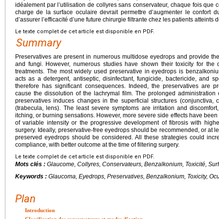
idéalement par l’utilisation de collyres sans conservateur, chaque fois que 
charge de la surface oculaire devrait permettre d’augmenter le confort du
d’assurer l’efficacité d’une future chirurgie filtrante chez les patients atteints
Le texte complet de cet article est disponible en PDF.
Summary
Preservatives are present in numerous multidose eyedrops and provide the st
and fungi. However, numerous studies have shown their toxicity for the oc
treatments. The most widely used preservative in eyedrops is benzalkon
acts as a detergent, antiseptic, disinfectant, fungicide, bactericide, and s
therefore has significant consequences. Indeed, the preservatives are pr
cause the dissolution of the lachrymal film. The prolonged administration
preservatives induces changes in the superficial structures (conjunctiva, 
(trabecula, lens). The least severe symptoms are irritation and discomfort
itching, or burning sensations. However, more severe side effects have been
of variable intensity or the progressive development of fibrosis with higher
surgery. Ideally, preservative-free eyedrops should be recommended, or at lea
preserved eyedrops should be considered. All these strategies could increa
compliance, with better outcome at the time of filtering surgery.
Le texte complet de cet article est disponible en PDF.
Mots clés :
Glaucome, Collyres, Conservateurs, Benzalkonium, Toxicité, Surf
Keywords :
Glaucoma, Eyedrops, Preservatives, Benzalkonium, Toxicity, Ocu
Plan
Introduction