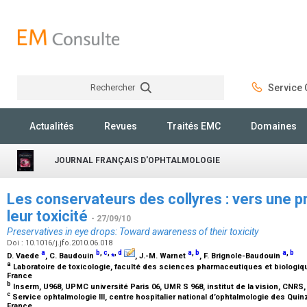
Rechercher
Service C
Rechercher
Actualités
Revues
Traités EMC
Domaines
JOURNAL FRANÇAIS D'OPHTALMOLOGIE
Les conservateurs des collyres : vers une p
leur toxicité
- 27/09/10
Preservatives in eye drops: Toward awareness of their toxicity
Doi : 10.1016/j.jfo.2010.06.018
a
b
,
c
,
⁎
,
d
a
,
b
a
,
b
D. Vaede
, C. Baudouin
, J.-M. Warnet
, F. Brignole-Baudouin
a
Laboratoire de toxicologie, faculté des sciences pharmaceutiques et biologiqu
France
b
Inserm, U968, UPMC université Paris 06, UMR S 968, institut de la vision, CNRS
c
Service ophtalmologie III, centre hospitalier national d’ophtalmologie des Quin
France