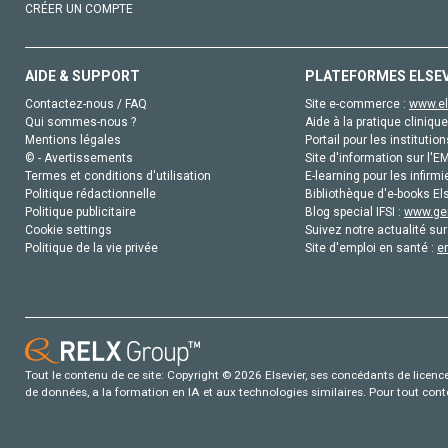
CRÉER UN COMPTE
AIDE & SUPPORT
PLATEFORMES ELSE
Contactez-nous / FAQ
Site e-commerce :
www.el
Qui sommes-nous ?
Aide à la pratique clinique
Mentions légales
Portail pour les institution
© - Avertissements
Site d'information sur l'E
Termes et conditions d'utilisation
E-learning pour les infirmi
Politique rédactionnelle
Bibliothèque d'e-books Els
Politique publicitaire
Blog special IFSI :
www.gen
Cookie settings
Suivez notre actualité sur
Politique de la vie privée
Site d'emploi en santé :
e
Tout le contenu de ce site: Copyright © 2026 Elsevier, ses concédants de licence e
de données, a la formation en IA et aux technologies similaires. Pour tout con