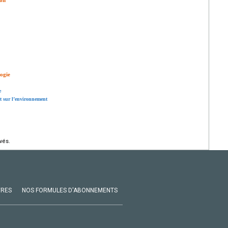
ion
ogie
e
t sur l’environnement
vés.
VRES
NOS FORMULES D'ABONNEMENTS