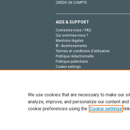
CRÉER UN COMPTE
AIDE & SUPPORT
Contactez-nous / FAQ
Qui sommes-nous ?
Mentions légales
© - Avertissements
Termes et conditions d'utilisation
Politique rédactionnelle
Politique publicitaire
Cookie settings
Politique de la vie privée
We use cookies that are necessary to make our si
analyze, improve, and personalize our content and
cookie preferences using the
Cookie settings
link
Tout le contenu de ce site: Copyright © 2026 Else
de données, a la formation en IA et aux technol