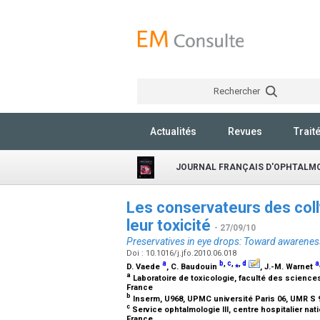
Rechercher
Actualités
Revues
Trait
JOURNAL FRANÇAIS D'OPHTALM
Les conservateurs des coll
leur toxicité
- 27/09/10
Preservatives in eye drops: Toward awareness 
Doi : 10.1016/j.jfo.2010.06.018
a
b
,
c
,
⁎
,
d
a
D. Vaede
, C. Baudouin
, J.-M. Warnet
a
Laboratoire de toxicologie, faculté des science
France
b
Inserm, U968, UPMC université Paris 06, UMR S 96
c
Service ophtalmologie III, centre hospitalier nat
France