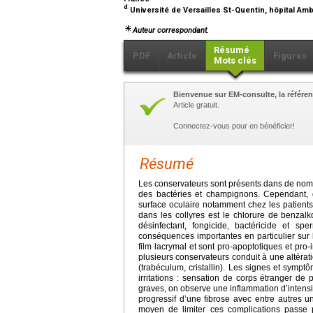
d
Université de Versailles St-Quentin, hôpital Am
Auteur correspondant.
Résumé
PDF
Article
Figures
Mots clés
Bienvenue sur EM-consulte, la référen
Article gratuit.
Connectez-vous pour en bénéficier!
Résumé
Les conservateurs sont présents dans de nombreu
des bactéries et champignons. Cependant, 
surface oculaire notamment chez les patients
dans les collyres est le chlorure de benzal
désinfectant, fongicide, bactéricide et spe
conséquences importantes en particulier sur l
film lacrymal et sont pro-apoptotiques et pro
plusieurs conservateurs conduit à une altérati
(trabéculum, cristallin). Les signes et symp
irritations : sensation de corps étranger de 
graves, on observe une inflammation d’intensi
progressif d’une fibrose avec entre autres 
moyen de limiter ces complications passe p