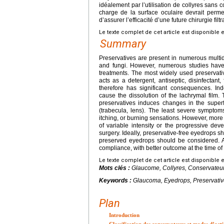
idéalement par l’utilisation de collyres sans 
charge de la surface oculaire devrait permet
d’assurer l’efficacité d’une future chirurgie fil
Le texte complet de cet article est disponible 
Summary
Preservatives are present in numerous multido
and fungi. However, numerous studies have sh
treatments. The most widely used preservat
acts as a detergent, antiseptic, disinfectant
therefore has significant consequences. Ind
cause the dissolution of the lachrymal film.
preservatives induces changes in the superfi
(trabecula, lens). The least severe symptoms
itching, or burning sensations. However, more
of variable intensity or the progressive devel
surgery. Ideally, preservative-free eyedrops s
preserved eyedrops should be considered. All
compliance, with better outcome at the time of f
Le texte complet de cet article est disponible 
Mots clés :
Glaucome, Collyres, Conservateurs
Keywords :
Glaucoma, Eyedrops, Preservative
Plan
Introduction