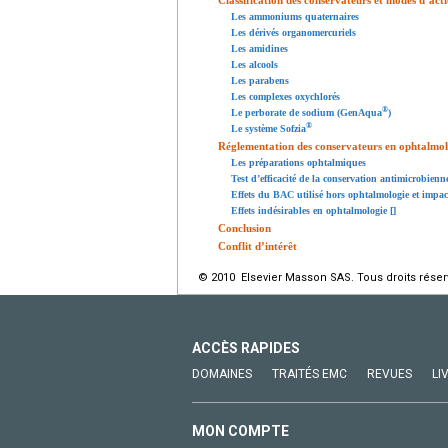
Classification des conservateurs et modes d’act
Les ammoniums quaternaires
Les dérivés organomercuriels
Les amidines
Les alcools
Les parabens
Les complexes oxychlorés
®
Le perborate de sodium (GenAqua
)
®
Le système Sofzia
Réglementation des conservateurs en ophtalmol
Les préparations ophtalmiques
Test d’efficacité de la conservation antimicrobienn
Effets du BAC utilisé hors ophtalmologie et impac
Effets indésirables en ophtalmologie [
]
Conclusion
Conflit d’intérêt
© 2010 Elsevier Masson SAS. Tous droits réser
ACCÈS RAPIDES
DOMAINES
TRAITÉS EMC
REVUES
LI
MON COMPTE