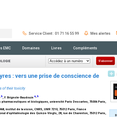
Service Client : 01 71 16 55 99
Mes alertes
Rechercher
és EMC
Domaines
Livres
Compléments
OLOGIE
S'abonner
yres : vers une prise de conscience de
of their toxicity
,
b
a
,
b
, F. Brignole-Baudouin
s pharmaceutiques et biologiques, université Paris Descartes, 75006 Paris,
8, institut de la vision, CNRS, UMR 7210, 75012 Paris, France
ional d’ophtalmologie des Quinze-Vingts, 28, rue de Charenton, 75012 Paris,
B