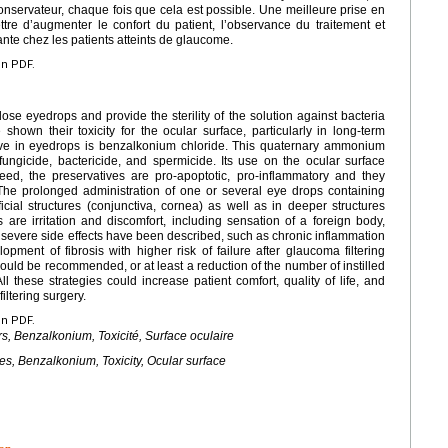
conservateur, chaque fois que cela est possible. Une meilleure prise en
tre d’augmenter le confort du patient, l’observance du traitement et
trante chez les patients atteints de glaucome.
en PDF.
se eyedrops and provide the sterility of the solution against bacteria
own their toxicity for the ocular surface, particularly in long-term
ive in eyedrops is benzalkonium chloride. This quaternary ammonium
, fungicide, bactericide, and spermicide. Its use on the ocular surface
eed, the preservatives are pro-apoptotic, pro-inflammatory and they
 The prolonged administration of one or several eye drops containing
cial structures (conjunctiva, cornea) as well as in deeper structures
 are irritation and discomfort, including sensation of a foreign body,
 severe side effects have been described, such as chronic inflammation
opment of fibrosis with higher risk of failure after glaucoma filtering
hould be recommended, or at least a reduction of the number of instilled
 these strategies could increase patient comfort, quality of life, and
iltering surgery.
en PDF.
, Benzalkonium, Toxicité, Surface oculaire
s, Benzalkonium, Toxicity, Ocular surface