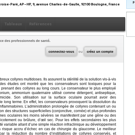
p
broise-Paré, AP–HP, 9, avenue Charles-de-Gaulle, 92100 Boulogne, France
Tableaux
Références
ce des professionnels de santé.
connectez-vous
ou
créez un compte
x collyres multidoses. Ils assurent la stérilité de la solution vis-à-vis
des études ont montré que les conservateurs sont toxiques pour la
 prenant des collyres au long cours. Le conservateur le plus employé
konium, ammonium quaternaire utilisé comme détergent, antiseptique,
rmicide. Son utilisation sur la surface oculaire pourrait avoir des
e long terme. En effet, les conservateurs provoquent la dissolution du
-inflammatoires. L’administration prolongée de collyres contenant un ou
on des structures superficielles (conjonctive, cornée) et plus profondes
tômes oculaires les moins sévères se manifestent par une gêne ou des
picotement ou brûlure, d’œil sec. Pour les effets secondaires les plus
té variable allant d’une simple réaction infraclinique au développement
un risque accru d’échec en cas de chirurgie du glaucome. Le meilleur
ar la réduction du nombre d’instillations de collyres conservés, et