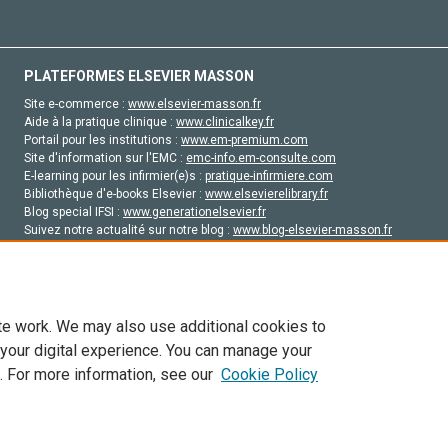
PLATEFORMES ELSEVIER MASSON
Site e-commerce :
www.elsevier-masson.fr
Aide à la pratique clinique :
www.clinicalkey.fr
Portail pour les institutions :
www.em-premium.com
Site d'information sur l'EMC :
emc-info.em-consulte.com
E-learning pour les infirmier(e)s :
pratique-infirmiere.com
Bibliothèque d'e-books Elsevier :
www.elsevierelibrary.fr
Blog special IFSI :
www.generationelsevier.fr
Suivez notre actualité sur notre blog :
www.blog-elsevier-masson.fr
Site d'emploi en santé :
emploisante.com
te work. We may also use additional cookies to
 your digital experience. You can manage your
. For more information, see our
Cookie Policy
vier, ses concédants de licence et ses contributeurs. Tout les droits sont réservés, y 
ogies similaires. Pour tout contenu en libre accès, les conditions de licence Creati