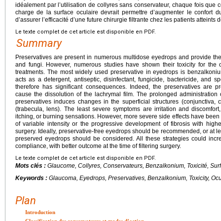
idéalement par l’utilisation de collyres sans conservateur, chaque fois que 
charge de la surface oculaire devrait permettre d’augmenter le confort du
d’assurer l’efficacité d’une future chirurgie filtrante chez les patients atteints
Le texte complet de cet article est disponible en PDF.
Summary
Preservatives are present in numerous multidose eyedrops and provide the st
and fungi. However, numerous studies have shown their toxicity for the oc
treatments. The most widely used preservative in eyedrops is benzalkon
acts as a detergent, antiseptic, disinfectant, fungicide, bactericide, and s
therefore has significant consequences. Indeed, the preservatives are pr
cause the dissolution of the lachrymal film. The prolonged administration
preservatives induces changes in the superficial structures (conjunctiva, 
(trabecula, lens). The least severe symptoms are irritation and discomfort
itching, or burning sensations. However, more severe side effects have been
of variable intensity or the progressive development of fibrosis with higher
surgery. Ideally, preservative-free eyedrops should be recommended, or at lea
preserved eyedrops should be considered. All these strategies could increa
compliance, with better outcome at the time of filtering surgery.
Le texte complet de cet article est disponible en PDF.
Mots clés :
Glaucome, Collyres, Conservateurs, Benzalkonium, Toxicité, Surf
Keywords :
Glaucoma, Eyedrops, Preservatives, Benzalkonium, Toxicity, Ocu
Plan
Introduction