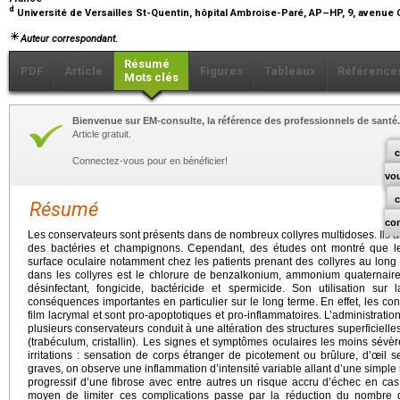
d
Université de Versailles St-Quentin, hôpital Ambroise-Paré, AP–HP, 9, avenue
Auteur correspondant.
Résumé
PDF
Article
Figures
Tableaux
Référence
Mots clés
Bienvenue sur EM-consulte, la référence des professionnels de santé.
Article gratuit.
c
Connectez-vous pour en bénéficier!
vo
Résumé
co
Les conservateurs sont présents dans de nombreux collyres multidoses. Ils assu
des bactéries et champignons. Cependant, des études ont montré que le
surface oculaire notamment chez les patients prenant des collyres au long
dans les collyres est le chlorure de benzalkonium, ammonium quaternaire 
désinfectant, fongicide, bactéricide et spermicide. Son utilisation sur 
conséquences importantes en particulier sur le long terme. En effet, les co
film lacrymal et sont pro-apoptotiques et pro-inflammatoires. L’administrati
plusieurs conservateurs conduit à une altération des structures superficielle
(trabéculum, cristallin). Les signes et symptômes oculaires les moins sév
irritations : sensation de corps étranger de picotement ou brûlure, d’œil s
graves, on observe une inflammation d’intensité variable allant d’une simple
progressif d’une fibrose avec entre autres un risque accru d’échec en ca
moyen de limiter ces complications passe par la réduction du nombre d’i