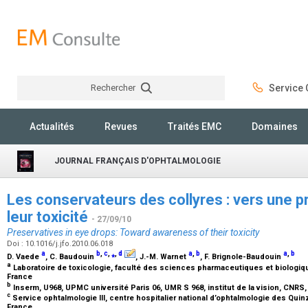
Rechercher
Service C
Rechercher
Actualités
Revues
Traités EMC
Domaines
JOURNAL FRANÇAIS D'OPHTALMOLOGIE
Les conservateurs des collyres : vers une p
leur toxicité
- 27/09/10
Preservatives in eye drops: Toward awareness of their toxicity
Doi : 10.1016/j.jfo.2010.06.018
a
b
,
c
,
⁎
,
d
a
,
b
a
,
b
D. Vaede
, C. Baudouin
, J.-M. Warnet
, F. Brignole-Baudouin
a
Laboratoire de toxicologie, faculté des sciences pharmaceutiques et biologiqu
France
b
Inserm, U968, UPMC université Paris 06, UMR S 968, institut de la vision, CNRS
c
Service ophtalmologie III, centre hospitalier national d’ophtalmologie des Quin
France