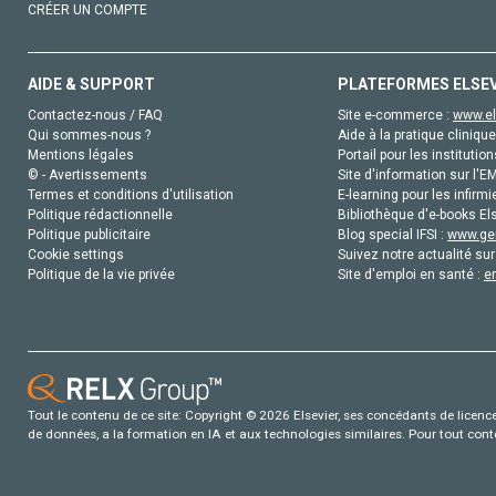
CRÉER UN COMPTE
AIDE & SUPPORT
PLATEFORMES ELSE
Contactez-nous / FAQ
Site e-commerce :
www.el
Qui sommes-nous ?
Aide à la pratique clinique
Mentions légales
Portail pour les institution
© - Avertissements
Site d'information sur l'E
Termes et conditions d'utilisation
E-learning pour les infirmi
Politique rédactionnelle
Bibliothèque d'e-books Els
Politique publicitaire
Blog special IFSI :
www.gen
Cookie settings
Suivez notre actualité sur
Politique de la vie privée
Site d'emploi en santé :
e
Tout le contenu de ce site: Copyright © 2026 Elsevier, ses concédants de licence e
de données, a la formation en IA et aux technologies similaires. Pour tout con