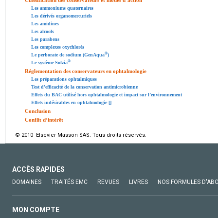
Classification des conservateurs et modes d’action
Les ammoniums quaternaires
Les dérivés organomercuriels
Les amidines
Les alcools
Les parabens
Les complexes oxychlorés
®
Le perborate de sodium (GenAqua
)
®
Le système Sofzia
Réglementation des conservateurs en ophtalmologie
Les préparations ophtalmiques
Test d’efficacité de la conservation antimicrobienne
Effets du BAC utilisé hors ophtalmologie et impact sur l’environnement
Effets indésirables en ophtalmologie [
]
Conclusion
Conflit d’intérêt
© 2010 Elsevier Masson SAS. Tous droits réservés.
ACCÈS RAPIDES
DOMAINES
TRAITÉS EMC
REVUES
LIVRES
NOS FORMULES D'AB
MON COMPTE