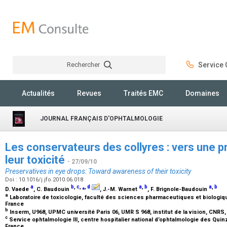
Rechercher
Service C
Rechercher
Actualités
Revues
Traités EMC
Domaines
JOURNAL FRANÇAIS D'OPHTALMOLOGIE
Les conservateurs des collyres : vers une p
leur toxicité
- 27/09/10
Preservatives in eye drops: Toward awareness of their toxicity
Doi : 10.1016/j.jfo.2010.06.018
a
b
,
c
,
⁎
,
d
a
,
b
a
,
b
D. Vaede
, C. Baudouin
, J.-M. Warnet
, F. Brignole-Baudouin
a
Laboratoire de toxicologie, faculté des sciences pharmaceutiques et biologiqu
France
b
Inserm, U968, UPMC université Paris 06, UMR S 968, institut de la vision, CNRS
c
Service ophtalmologie III, centre hospitalier national d’ophtalmologie des Quin
France