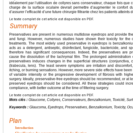
idéalement par l’utilisation de collyres sans conservateur, chaque fois que 
charge de la surface oculaire devrait permettre d’augmenter le confort du
d’assurer l’efficacité d’une future chirurgie filtrante chez les patients atteints
Le texte complet de cet article est disponible en PDF.
Summary
Preservatives are present in numerous multidose eyedrops and provide the st
and fungi. However, numerous studies have shown their toxicity for the oc
treatments. The most widely used preservative in eyedrops is benzalkon
acts as a detergent, antiseptic, disinfectant, fungicide, bactericide, and s
therefore has significant consequences. Indeed, the preservatives are pr
cause the dissolution of the lachrymal film. The prolonged administration
preservatives induces changes in the superficial structures (conjunctiva, 
(trabecula, lens). The least severe symptoms are irritation and discomfort
itching, or burning sensations. However, more severe side effects have been
of variable intensity or the progressive development of fibrosis with higher
surgery. Ideally, preservative-free eyedrops should be recommended, or at lea
preserved eyedrops should be considered. All these strategies could increa
compliance, with better outcome at the time of filtering surgery.
Le texte complet de cet article est disponible en PDF.
Mots clés :
Glaucome, Collyres, Conservateurs, Benzalkonium, Toxicité, Surf
Keywords :
Glaucoma, Eyedrops, Preservatives, Benzalkonium, Toxicity, Ocu
Plan
Introduction