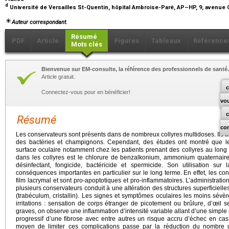
d
Université de Versailles St-Quentin, hôpital Ambroise-Paré, AP–HP, 9, avenue
Auteur correspondant.
Résumé
PDF
Article
Figures
Tableaux
Référence
Mots clés
Bienvenue sur EM-consulte, la référence des professionnels de santé.
Article gratuit.
c
Connectez-vous pour en bénéficier!
vo
Résumé
co
Les conservateurs sont présents dans de nombreux collyres multidoses. Ils assu
des bactéries et champignons. Cependant, des études ont montré que le
surface oculaire notamment chez les patients prenant des collyres au long
dans les collyres est le chlorure de benzalkonium, ammonium quaternaire 
désinfectant, fongicide, bactéricide et spermicide. Son utilisation sur 
conséquences importantes en particulier sur le long terme. En effet, les co
film lacrymal et sont pro-apoptotiques et pro-inflammatoires. L’administrati
plusieurs conservateurs conduit à une altération des structures superficielle
(trabéculum, cristallin). Les signes et symptômes oculaires les moins sév
irritations : sensation de corps étranger de picotement ou brûlure, d’œil s
graves, on observe une inflammation d’intensité variable allant d’une simple
progressif d’une fibrose avec entre autres un risque accru d’échec en ca
moyen de limiter ces complications passe par la réduction du nombre d’i