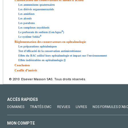
Classification des conservateurs et modes d’action
Les ammoniums quaternaires
Les dérivés organomercuriels
Les amidines
Les alcools
Les parabens
Les complexes oxychlorés
®
Le perborate de sodium (GenAqua
)
®
Le système Sofzia
Réglementation des conservateurs en ophtalmologie
Les préparations ophtalmiques
Test d’efficacité de la conservation antimicrobienne
Effets du BAC utilisé hors ophtalmologie et impact sur l’environnement
Effets indésirables en ophtalmologie [
]
Conclusion
Conflit d’intérêt
© 2010 Elsevier Masson SAS. Tous droits réservés.
ACCÈS RAPIDES
DOMAINES
TRAITÉS EMC
REVUES
LIVRES
NOS FORMULES D'AB
MON COMPTE