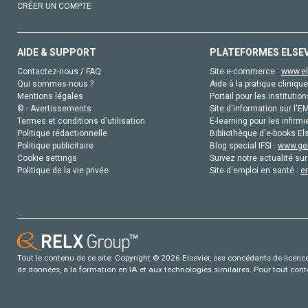
CRÉER UN COMPTE
AIDE & SUPPORT
PLATEFORMES ELSE
Contactez-nous / FAQ
Site e-commerce :
www.el
Qui sommes-nous ?
Aide à la pratique clinique
Mentions légales
Portail pour les institution
© - Avertissements
Site d'information sur l'E
Termes et conditions d'utilisation
E-learning pour les infirmi
Politique rédactionnelle
Bibliothèque d'e-books Els
Politique publicitaire
Blog special IFSI :
www.gen
Cookie settings
Suivez notre actualité sur
Politique de la vie privée
Site d'emploi en santé :
e
Tout le contenu de ce site: Copyright © 2026 Elsevier, ses concédants de licence e
de données, a la formation en IA et aux technologies similaires. Pour tout con