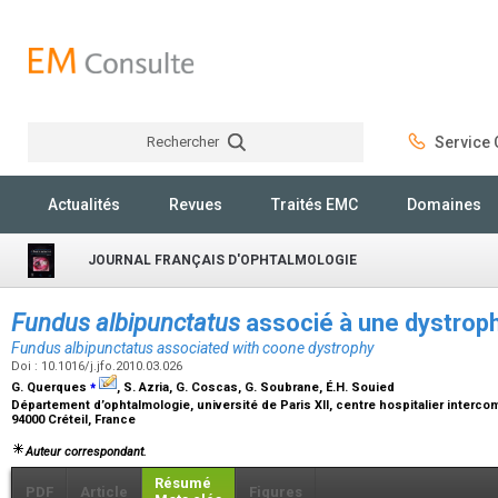
Rechercher
Service C
Rechercher
Actualités
Revues
Traités EMC
Domaines
JOURNAL FRANÇAIS D'OPHTALMOLOGIE
Fundus albipunctatus
associé à une dystrop
Fundus albipunctatus
associated with coone dystrophy
Doi : 10.1016/j.jfo.2010.03.026
⁎
G. Querques
, S. Azria, G. Coscas, G. Soubrane, É.H. Souied
Département d’ophtalmologie, université de Paris XII, centre hospitalier interco
94000 Créteil, France
Auteur correspondant.
Résumé
PDF
Article
Figures