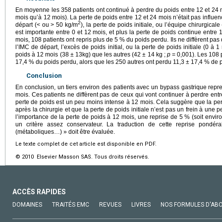
En moyenne les 358 patients ont continué à perdre du poids entre 12 et 24 
mois qu’à 12 mois). La perte de poids entre 12 et 24 mois n’était pas influen
2
départ (< ou > 50 kg/m
), la perte de poids initiale, ou l’équipe chirurgical
est importante entre 0 et 12 mois, et plus la perte de poids continue entre 
mois, 108 patients ont repris plus de 5 % du poids perdu. Ils ne diffèrent pas 
l’IMC de départ, l’excès de poids initial, ou la perte de poids initiale (0 à
poids à 12 mois (38 ± 13kg) que les autres (42 ± 14
kg ;
p
=
0,001). Les 108
17,4 % du poids perdu, alors que les 250 autres ont perdu 11,3 ± 17,4 % de p
Conclusion
En conclusion, un tiers environ des patients avec un bypass gastrique rep
mois. Ces patients ne diffèrent pas de ceux qui vont continuer à perdre entre
perte de poids est un peu moins intense à 12 mois. Cela suggère que la per
après la chirurgie et que la perte de poids initiale n’est pas un frein à une 
l’importance de la perte de poids à 12 mois, une reprise de 5 % (soit envi
un critère assez conservateur. La traduction de cette reprise pondé
(métaboliques…) » doit être évaluée.
Le texte complet de cet article est disponible en PDF.
© 2010 Elsevier Masson SAS. Tous droits réservés.
ACCÈS RAPIDES
DOMAINES
TRAITÉS EMC
REVUES
LIVRES
NOS FORMULES D'AB