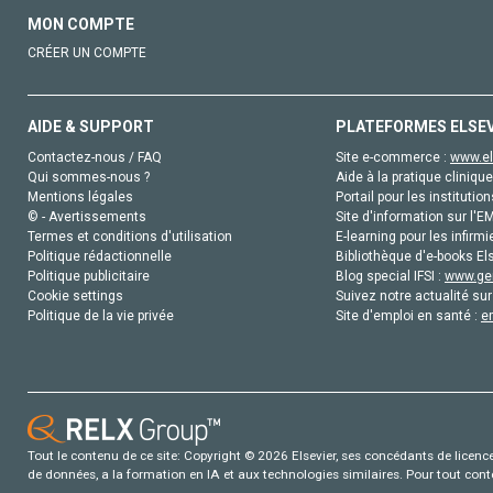
MON COMPTE
CRÉER UN COMPTE
AIDE & SUPPORT
PLATEFORMES ELSE
Contactez-nous / FAQ
Site e-commerce :
www.el
Qui sommes-nous ?
Aide à la pratique clinique
Mentions légales
Portail pour les institution
© - Avertissements
Site d'information sur l'E
Termes et conditions d'utilisation
E-learning pour les infirmi
Politique rédactionnelle
Bibliothèque d'e-books Els
Politique publicitaire
Blog special IFSI :
www.gen
Cookie settings
Suivez notre actualité sur
Politique de la vie privée
Site d'emploi en santé :
e
Tout le contenu de ce site: Copyright © 2026 Elsevier, ses concédants de licence e
de données, a la formation en IA et aux technologies similaires. Pour tout con