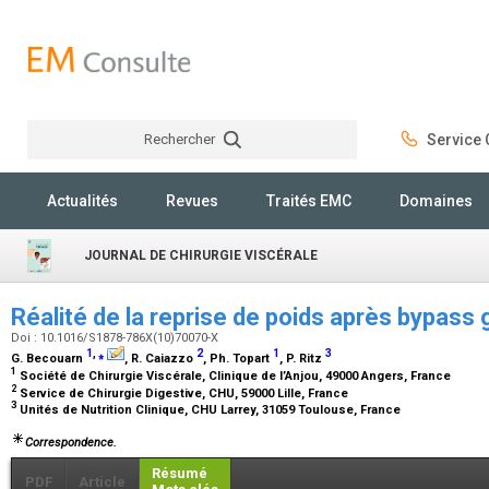
Rechercher
Service C
Rechercher
Actualités
Revues
Traités EMC
Domaines
JOURNAL DE CHIRURGIE VISCÉRALE
Réalité de la reprise de poids après bypass
Doi : 10.1016/S1878-786X(10)70070-X
1
,
⁎
2
1
3
G. Becouarn
, R. Caiazzo
, Ph. Topart
, P. Ritz
1
Société de Chirurgie Viscérale, Clinique de l’Anjou, 49000 Angers, France
2
Service de Chirurgie Digestive, CHU, 59000 Lille, France
3
Unités de Nutrition Clinique, CHU Larrey, 31059 Toulouse, France
Correspondence.
Résumé
PDF
Article