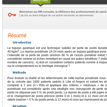
Mots clés
Bienvenue sur EM-consulte, la référence des professionnels de santé.
L’accès au texte intégral de cet article nécessite un abonnement.
Résumé
Introduction
Le bypass gastrique est une technique validée de perte de poids durabl
2
40
kg/m
. La reprise pondérale 18-24 mois après un bypass gastrique pose 
l’intensité de la perte de poids (environ 66 % de l’excès pondéral initial) 
considérée comme un échec remettant en cause les autres bénéfices ? (métab
nombre de cancers) ; ii) doit-on considérer certains patients comme à risque 
sur le comportement ou le montage chirurgical ?
Méthode
Pour évaluer la réalité et les déterminants de cette reprise pondérale nou
de la cohorte des 1000 patients opérés à Lille et Angers et extrait les 
complets à 2 ans (
n
=
358) et appliqué des critères « médicaux » de rep
pondérale est considérée après une stratégie non chirurgicale de perte d
poids ne dépasse pas 5 % de poids perdu. La reprise de poids a été jugée en
et le changement de poids précoce (entre 0 et 1 mois) et à 12 mois ont é
stable (reprise < 5 % du poids perdu à 12 mois) et ceux qui reprenaient du p
Résultats