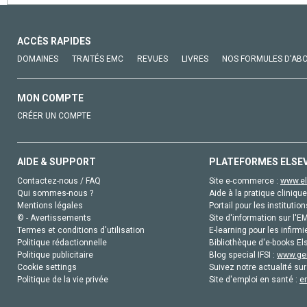
ACCÈS RAPIDES
DOMAINES
TRAITÉS EMC
REVUES
LIVRES
NOS FORMULES D'AB
MON COMPTE
CRÉER UN COMPTE
AIDE & SUPPORT
PLATEFORMES ELSE
Contactez-nous / FAQ
Site e-commerce :
www.el
Qui sommes-nous ?
Aide à la pratique clinique
Mentions légales
Portail pour les institution
© - Avertissements
Site d'information sur l'E
Termes et conditions d'utilisation
E-learning pour les infirmi
Politique rédactionnelle
Bibliothèque d'e-books Els
Politique publicitaire
Blog special IFSI :
www.gen
Cookie settings
Suivez notre actualité sur
Politique de la vie privée
Site d'emploi en santé :
e