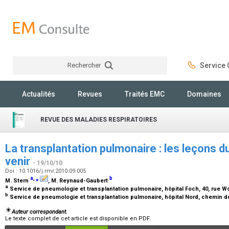
Rechercher
Service C
Rechercher
Actualités
Revues
Traités EMC
Domaines
REVUE DES MALADIES RESPIRATOIRES
La transplantation pulmonaire : les leçons d
venir
- 19/10/10
Doi : 10.1016/j.rmr.2010.09.005
a
,
⁎
b
M. Stern
, M. Reynaud-Gaubert
a
Service de pneumologie et transplantation pulmonaire, hôpital Foch, 40, rue W
b
Service de pneumologie et transplantation pulmonaire, hôpital Nord, chemin de
Auteur correspondant.
Le texte complet de cet article est disponible en PDF.