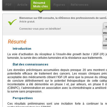
Résumé
PDF
Article
Figures
Références
Mots clés
Bienvenue sur EM-consulte, la référence des professionnels de santé.
Article gratuit.
c
Connectez-vous pour en bénéficier!
vo
Résumé
co
Introduction
La voie d’activation du récepteur à l’
insulin-like growth factor I
(IGF-1R) j
tumorale, la survie des cellules tumorales et la résistance aux traitements.
État des connaissances
Les données précliniques accumulées depuis presque 20 ans montrent qu
potentielle efficace de traitement des cancers. Les essais cliniques pré
acceptable des médicaments ciblant l’IGF-1R ainsi que la preuve du ciblage
de conclure définitivement sur le potentiel thérapeutique de cette caté
incontestable a été démontrée en phase I et, par ailleurs, en phase II d
(CBNPC), l’administration en association avec la chimiothérapie a amélioré à
la survie sans progression.
Perspectives
Ces résultats préliminaires sont une incitation forte à continuer la 