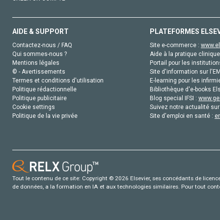
AIDE & SUPPORT
PLATEFORMES ELSE
Contactez-nous / FAQ
Site e-commerce :
www.el
Qui sommes-nous ?
Aide à la pratique clinique
Mentions légales
Portail pour les institution
© - Avertissements
Site d'information sur l'E
Termes et conditions d'utilisation
E-learning pour les infirmi
Politique rédactionnelle
Bibliothèque d'e-books Els
Politique publicitaire
Blog special IFSI :
www.gen
Cookie settings
Suivez notre actualité sur
Politique de la vie privée
Site d'emploi en santé :
e
Tout le contenu de ce site: Copyright © 2026 Elsevier, ses concédants de licence e
de données, a la formation en IA et aux technologies similaires. Pour tout con