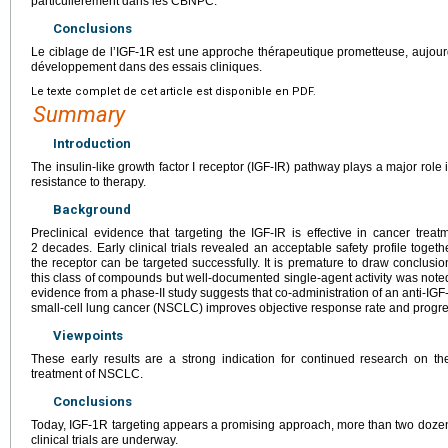
particulièrement dans les CBNPC.
Conclusions
Le ciblage de l’IGF-1R est une approche thérapeutique prometteuse, aujou
développement dans des essais cliniques.
Le texte complet de cet article est disponible en PDF.
Summary
Introduction
The insulin-like growth factor I receptor (IGF-IR) pathway plays a major role 
resistance to therapy.
Background
Preclinical evidence that targeting the IGF-IR is effective in cancer tre
2 decades. Early clinical trials revealed an acceptable safety profile tog
the receptor can be targeted successfully. It is premature to draw conclusio
this class of compounds but well-documented single-agent activity was note
evidence from a phase-II study suggests that co-administration of an anti-IG
small-cell lung cancer (NSCLC) improves objective response rate and progres
Viewpoints
These early results are a strong indication for continued research on the 
treatment of NSCLC.
Conclusions
Today, IGF-1R targeting appears a promising approach, more than two do
clinical trials are underway.