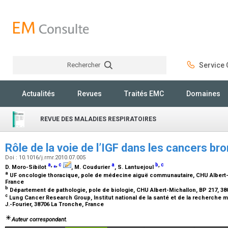
Rechercher
Service C
Rechercher
Actualités
Revues
Traités EMC
Domaines
REVUE DES MALADIES RESPIRATOIRES
Rôle de la voie de l’IGF dans les cancers b
Doi : 10.1016/j.rmr.2010.07.005
a
,
⁎
,
c
a
b
,
c
D. Moro-Sibilot
, M. Coudurier
, S. Lantuejoul
a
UF oncologie thoracique, pole de médecine aiguë communautaire, CHU Albert-M
France
b
Département de pathologie, pole de biologie, CHU Albert-Michallon, BP 217, 3
c
Lung Cancer Research Group, Institut national de la santé et de la recherche mé
J.-Fourier, 38706 La Tronche, France
Auteur correspondant.