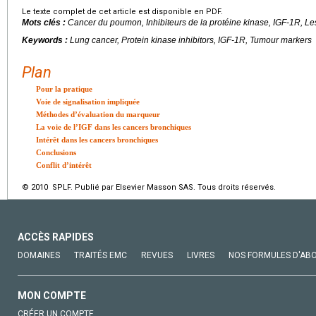
Le texte complet de cet article est disponible en PDF.
Mots clés :
Cancer du poumon, Inhibiteurs de la protéine kinase, IGF-1R, L
Keywords :
Lung cancer, Protein kinase inhibitors, IGF-1R, Tumour markers
Plan
Pour la pratique
Voie de signalisation impliquée
Méthodes d’évaluation du marqueur
La voie de l’IGF dans les cancers bronchiques
Intérêt dans les cancers bronchiques
Conclusions
Conflit d’intérêt
© 2010 SPLF. Publié par Elsevier Masson SAS. Tous droits réservés.
ACCÈS RAPIDES
DOMAINES
TRAITÉS EMC
REVUES
LIVRES
NOS FORMULES D'AB
MON COMPTE
CRÉER UN COMPTE