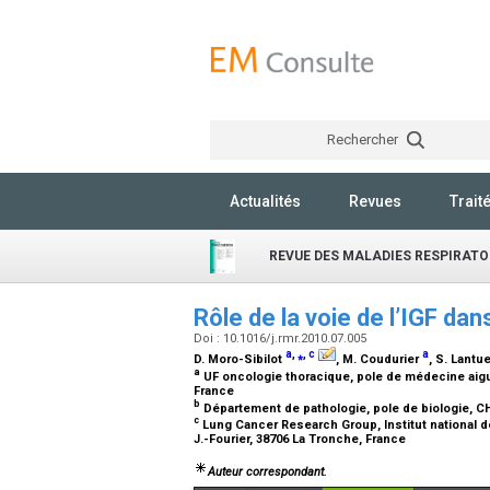
Rechercher
Actualités
Revues
Trait
REVUE DES MALADIES RESPIRATO
Rôle de la voie de l’IGF da
Doi : 10.1016/j.rmr.2010.07.005
a
,
⁎
,
c
a
D. Moro-Sibilot
, M. Coudurier
, S. Lantu
a
UF oncologie thoracique, pole de médecine aigu
France
b
Département de pathologie, pole de biologie, CH
c
Lung Cancer Research Group, Institut national de
J.-Fourier, 38706 La Tronche, France
Auteur correspondant.