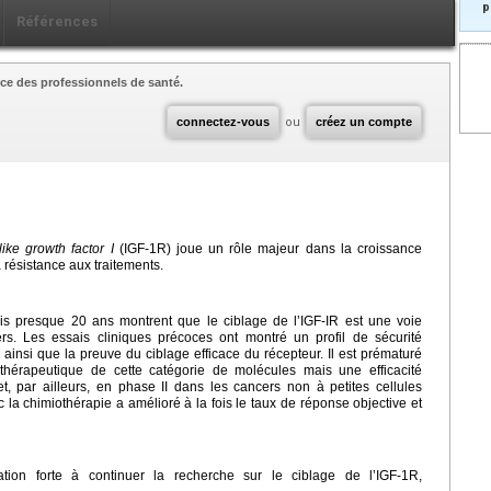
p
Références
ce des professionnels de santé.
connectez-vous
ou
créez un compte
-like growth factor I
(IGF-1R) joue un rôle majeur dans la croissance
a résistance aux traitements.
s presque 20 ans montrent que le ciblage de l’IGF-IR est une voie
ers. Les essais cliniques précoces ont montré un profil de sécurité
ainsi que la preuve du ciblage efficace du récepteur. Il est prématuré
l thérapeutique de cette catégorie de molécules mais une efficacité
, par ailleurs, en phase II dans les cancers non à petites cellules
 la chimiothérapie a amélioré à la fois le taux de réponse objective et
tation forte à continuer la recherche sur le ciblage de l’IGF-1R,