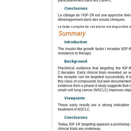
particulièrement dans les CBNPC.
Conclusions
Le ciblage de l’IGF-1R est une approche thé
développement dans des essais cliniques.
Le texte complet de cet article est disponible 
Summary
Introduction
The insulin-like growth factor I receptor (IGF
resistance to therapy.
Background
Preclinical evidence that targeting the IGF-
2 decades. Early clinical trials revealed an
the receptor can be targeted successfully. It 
this class of compounds but well-documented 
evidence from a phase-II study suggests that 
small-cell lung cancer (NSCLC) improves objec
Viewpoints
These early results are a strong indication 
treatment of NSCLC.
Conclusions
Today, IGF-1R targeting appears a promisin
clinical trials are underway.