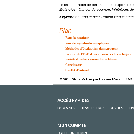
Le texte complet de cet article est disponible 
Mots clés :
Cancer du poumon, Inhibiteurs de
Keywords :
Lung cancer, Protein kinase inhi
Plan
Pour la pratique
Voie de signalisation impliquée
Méthodes d’évaluation du marqueur
La voie de l’IGF dans les cancers bronchiques
Intérêt dans les cancers bronchiques
Conclusions
Conflit d’intérêt
© 2010 SPLF. Publié par Elsevier Masson SAS. 
ACCÈS RAPIDES
DOMAINES
TRAITÉS EMC
REVUES
LI
MON COMPTE
CRÉER UN COMPTE