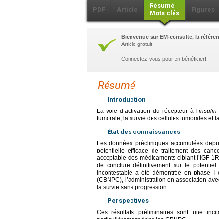
Résumé
PDF
Article
Figures
Mots clés
Bienvenue sur EM-consulte, la référen
Article gratuit.
Connectez-vous pour en bénéficier!
Résumé
Introduction
La voie d’activation du récepteur à l’
insulin
tumorale, la survie des cellules tumorales et l
État des connaissances
Les données précliniques accumulées depui
potentielle efficace de traitement des canc
acceptable des médicaments ciblant l’IGF-1R 
de conclure définitivement sur le potentie
incontestable a été démontrée en phase I et
(CBNPC), l’administration en association avec
la survie sans progression.
Perspectives
Ces résultats préliminaires sont une inci