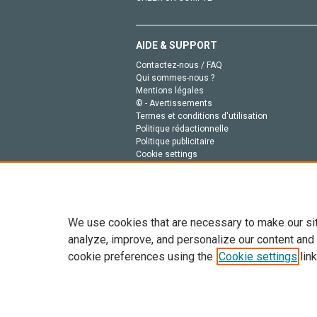
AIDE & SUPPORT
Contactez-nous / FAQ
Qui sommes-nous ?
Mentions légales
© - Avertissements
Termes et conditions d'utilisation
Politique rédactionnelle
Politique publicitaire
Cookie settings
Politique de la vie privée
We use cookies that are necessary to make our si
analyze, improve, and personalize our content and
cookie preferences using the
Cookie settings
link
Tout le contenu de ce site: Copyright © 2026 Else
de données, a la formation en IA et aux technol