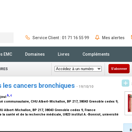
Service Client : 01 71 16 55 99
Mes alertes
Rechercher
és EMC
Domaines
Livres
Compléments
IRES
S'abonner
ns les cancers bronchiques
- 19/10/10
b
,
c
ejoul
ë communautaire, CHU Albert-Michallon, BP 217, 38043 Grenoble cedex 9,
U Albert-Michallon, BP 217, 38043 Grenoble cedex 9, France
 la santé et de la recherche médicale, U823 institut A.-Bonniot, université
B