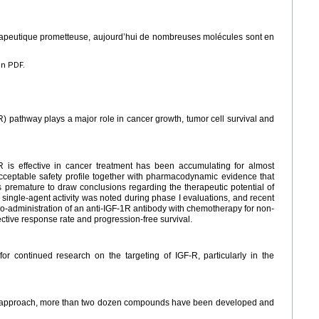
rapeutique prometteuse, aujourd’hui de nombreuses molécules sont en
en PDF.
-IR) pathway plays a major role in cancer growth, tumor cell survival and
IR is effective in cancer treatment has been accumulating for almost
 acceptable safety profile together with pharmacodynamic evidence that
is premature to draw conclusions regarding the therapeutic potential of
single-agent activity was noted during phase I evaluations, and recent
co-administration of an anti-IGF-1R antibody with chemotherapy for non-
tive response rate and progression-free survival.
for continued research on the targeting of IGF-R, particularly in the
g approach, more than two dozen compounds have been developed and