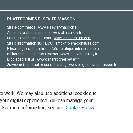
PLATEFORMES ELSEVIER MASSON
Site e-commerce :
www.elsevier-masson.fr
Aide à la pratique clinique :
www.clinicalkey.fr
Portail pour les institutions :
www.em-premium.com
Site d'information sur l'EMC :
emc-info.em-consulte.com
E-learning pour les infirmier(e)s :
pratique-infirmiere.com
Bibliothèque d'e-books Elsevier :
www.elsevierelibrary.fr
Blog special IFSI :
www.generationelsevier.fr
Suivez notre actualité sur notre blog :
www.blog-elsevier-masson.fr
Site d'emploi en santé :
emploisante.com
te work. We may also use additional cookies to
 your digital experience. You can manage your
. For more information, see our
Cookie Policy
vier, ses concédants de licence et ses contributeurs. Tout les droits sont réservés, y 
ogies similaires. Pour tout contenu en libre accès, les conditions de licence Creati