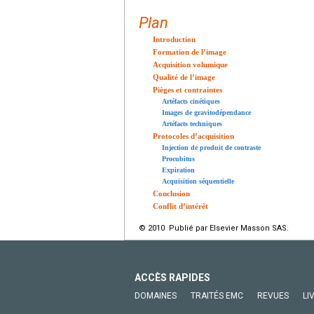
Plan
Introduction
Formation de l’image
Acquisition volumique
Qualité de l’image
Pièges et contraintes
Artéfacts cinétiques
Images de gravitodépendance
Artéfacts techniques
Protocoles d’acquisition
Injection de produit de contraste
Procubitus
Expiration
Acquisition séquentielle
Conclusion
Conflit d’intérêt
© 2010 Publié par Elsevier Masson SAS.
ACCÈS RAPIDES
DOMAINES
TRAITÉS EMC
REVUES
LI