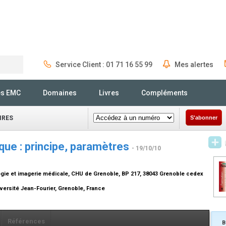
Service Client : 01 71 16 55 99
Mes alertes
Rechercher
és EMC
Domaines
Livres
Compléments
IRES
S'abonner
ue : principe, paramètres
- 19/10/10
logie et imagerie médicale, CHU de Grenoble, BP 217, 38043 Grenoble cedex
iversité Jean-Fourier, Grenoble, France
Références
B