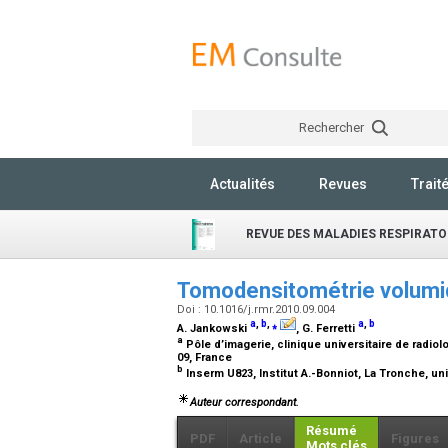
Rechercher
Actualités
Revues
Trait
REVUE DES MALADIES RESPIRATO
Tomodensitométrie volumiq
Doi : 10.1016/j.rmr.2010.09.004
a
,
b
,
⁎
a
,
b
A. Jankowski
, G. Ferretti
a
Pôle d’imagerie, clinique universitaire de radio
09, France
b
Inserm U823, Institut A.-Bonniot, La Tronche, un
Auteur correspondant.
Résumé
PDF
Article
Figures
Mots clés