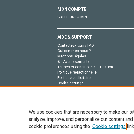
MON COMPTE
CRÉER UN COMPTE
AIDE & SUPPORT
Contactez-nous / FAQ
Qui sommes-nous ?
Mentions légales
© - Avertissements
Termes et conditions d'utilisation
Politique rédactionnelle
Politique publicitaire
Cookie settings
Politique de la vie privée
We use cookies that are necessary to make our si
analyze, improve, and personalize our content and
cookie preferences using the
Cookie settings
link
Tout le contenu de ce site: Copyright © 2026 Else
de données, a la formation en IA et aux technol