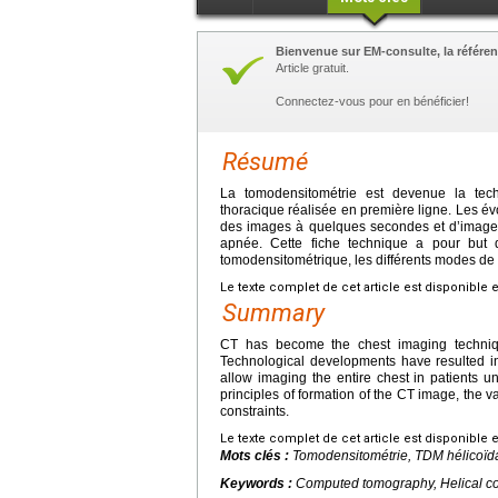
Bienvenue sur EM-consulte, la référen
Article gratuit.
Connectez-vous pour en bénéficier!
Résumé
La tomodensitométrie est devenue la tech
thoracique réalisée en première ligne. Les év
des images à quelques secondes et d’imager l
apnée. Cette fiche technique a pour but 
tomodensitométrique, les différents modes de r
Le texte complet de cet article est disponible 
Summary
CT has become the chest imaging technique
Technological developments have resulted in
allow imaging the entire chest in patients u
principles of formation of the CT image, the v
constraints.
Le texte complet de cet article est disponible 
Mots clés :
Tomodensitométrie, TDM hélicoïda
Keywords :
Computed tomography, Helical c