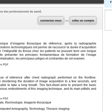
p
ce des professionnels de santé.
connectez-vous
ou
créez un compte
nique d’imagerie thoracique de référence, après la radiographie
olutions technologiques ont permis de raccourcir la durée d’acquisition
’intégralité du thorax chez les patients ne pouvant tenir une longue
de présenter les principes fondamentaux de formation de l’image
éalisation, les principaux pièges et contraintes de cet examen.
en PDF.
 of reference after chest radiograph performed on the frontline.
 shortening the duration of image acquisition to a few seconds, and
nable to take a long breath. This fact-sheet aims to present the basic
arious embodiments of this imaging technique, and its main pitfalls and
en PDF.
le, Rechnologie, Imagerie thoracique
omputed tomography, Technology, Thoracic imaging