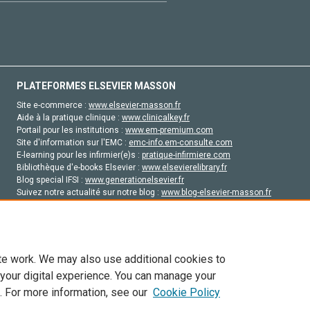
PLATEFORMES ELSEVIER MASSON
Site e-commerce :
www.elsevier-masson.fr
Aide à la pratique clinique :
www.clinicalkey.fr
Portail pour les institutions :
www.em-premium.com
Site d'information sur l'EMC :
emc-info.em-consulte.com
E-learning pour les infirmier(e)s :
pratique-infirmiere.com
Bibliothèque d'e-books Elsevier :
www.elsevierelibrary.fr
Blog special IFSI :
www.generationelsevier.fr
Suivez notre actualité sur notre blog :
www.blog-elsevier-masson.fr
Site d'emploi en santé :
emploisante.com
te work. We may also use additional cookies to
 your digital experience. You can manage your
. For more information, see our
Cookie Policy
vier, ses concédants de licence et ses contributeurs. Tout les droits sont réservés, y 
ogies similaires. Pour tout contenu en libre accès, les conditions de licence Creati