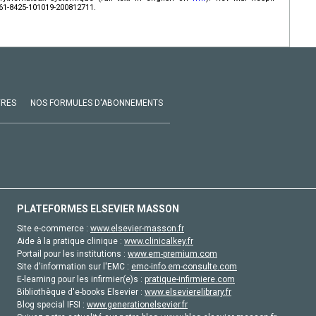
61-8425-101019-200812711.
VRES
NOS FORMULES D'ABONNEMENTS
PLATEFORMES ELSEVIER MASSON
Site e-commerce :
www.elsevier-masson.fr
Aide à la pratique clinique :
www.clinicalkey.fr
Portail pour les institutions :
www.em-premium.com
Site d'information sur l'EMC :
emc-info.em-consulte.com
E-learning pour les infirmier(e)s :
pratique-infirmiere.com
Bibliothèque d'e-books Elsevier :
www.elsevierelibrary.fr
Blog special IFSI :
www.generationelsevier.fr