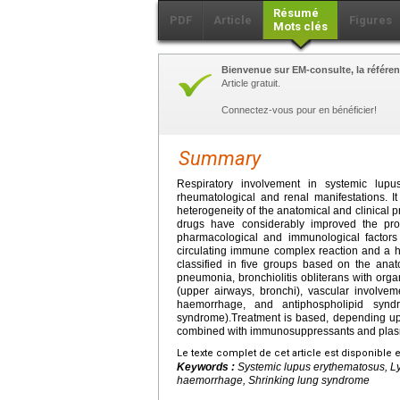
Résumé
PDF
Article
Figures
Mots clés
Bienvenue sur EM-consulte, la référen
Article gratuit.
Connectez-vous pour en bénéficier!
Summary
Respiratory involvement in systemic lup
rheumatological and renal manifestations. It
heterogeneity of the anatomical and clinical 
drugs have considerably improved the prog
pharmacological and immunological factors 
circulating immune complex reaction and a h
classified in five groups based on the anato
pneumonia, bronchiolitis obliterans with or
(upper airways, bronchi), vascular involve
haemorrhage, and antiphospholipid synd
syndrome).Treatment is based, depending upo
combined with immunosuppressants and plas
Le texte complet de cet article est disponible 
Keywords :
Systemic lupus erythematosus, Ly
haemorrhage, Shrinking lung syndrome