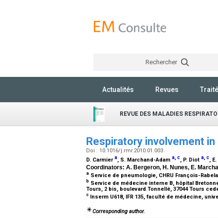
Rechercher
Actualités
Revues
Trait
REVUE DES MALADIES RESPIRATO
Respiratory involvement i
Doi : 10.1016/j.rmr.2010.01.003
a
a
,
c
a
,
c
D. Carmier
, S. Marchand-Adam
, P. Diot
, E
Coordinators: A. Bergeron, H. Nunes, E. March
a
Service de pneumologie, CHRU François-Rabelais
b
Service de médecine interne B, hôpital Bretonn
Tours, 2 bis, boulevard Tonnellé, 37044 Tours ced
c
Inserm U618, IFR 135, faculté de médecine, univ
Corresponding author.