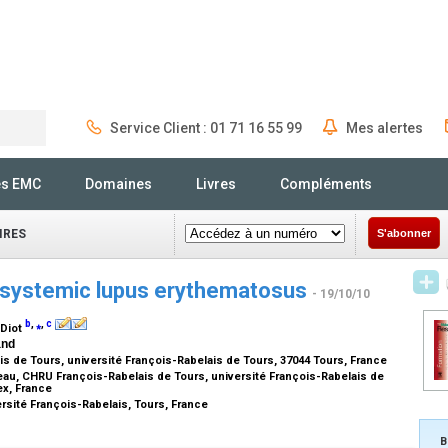
Service Client : 01 71 16 55 99
Mes alertes
Rechercher
és EMC
Domaines
Livres
Compléments
IRES
S'abonner
n systemic lupus erythematosus
- 19/10/10
b
,
⁎
,
c
. Diot
and
 de Tours, université François-Rabelais de Tours, 37044 Tours, France
eau, CHRU François-Rabelais de Tours, université François-Rabelais de
ex, France
ersité François-Rabelais, Tours, France
B