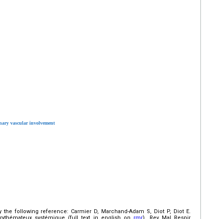
ary vascular involvement
y the following reference: Carmier D, Marchand-Adam S, Diot P, Diot E.
érythémateux systémique (full text in english on
rmr
). Rev Mal Respir