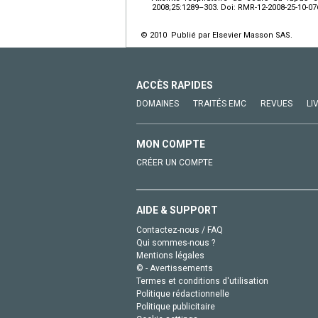
2008;25:1289–303. Doi: RMR-12-2008-25-10-07
© 2010 Publié par Elsevier Masson SAS.
ACCÈS RAPIDES
DOMAINES
TRAITÉS EMC
REVUES
LI
MON COMPTE
CRÉER UN COMPTE
AIDE & SUPPORT
Contactez-nous / FAQ
Qui sommes-nous ?
Mentions légales
© - Avertissements
Termes et conditions d'utilisation
Politique rédactionnelle
Politique publicitaire