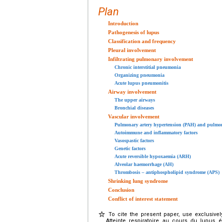
Plan
Introduction
Pathogenesis of lupus
Classification and frequency
Pleural involvement
Infiltrating pulmonary involvement
Chronic interstitial pneumonia
Organizing pneumonia
Acute lupus pneumonitis
Airway involvement
The upper airways
Bronchial diseases
Vascular involvement
Pulmonary artery hypertension (PAH) and pulmon
Autoimmune and inflammatory factors
Vasospastic factors
Genetic factors
Acute reversible hypoxaemia (ARH)
Alveolar haemorrhage (AH)
Thrombosis – antiphospholipid syndrome (APS)
Shrinking lung syndrome
Conclusion
Conflict of interest statement
To cite the present paper, use exclusivel
Atteinte respiratoire au cours du lupus 