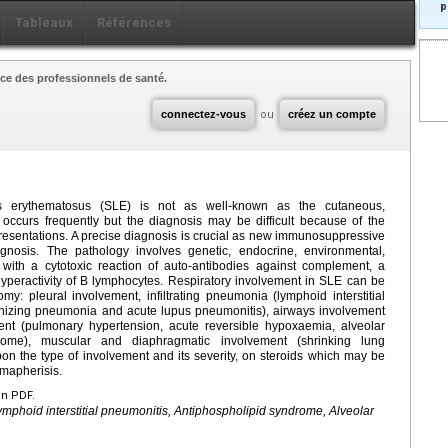
p
Tableaux
Références
ce des professionnels de santé.
connectez-vous
ou
créez un compte
us erythematosus (SLE) is not as well-known as the cutaneous,
 occurs frequently but the diagnosis may be difficult because of the
presentations. A precise diagnosis is crucial as new immunosuppressive
nosis. The pathology involves genetic, endocrine, environmental,
with a cytotoxic reaction of auto-antibodies against complement, a
yperactivity of B lymphocytes. Respiratory involvement in SLE can be
my: pleural involvement, infiltrating pneumonia (lymphoid interstitial
ganizing pneumonia and acute lupus pneumonitis), airways involvement
ment (pulmonary hypertension, acute reversible hypoxaemia, alveolar
rome), muscular and diaphragmatic involvement (shrinking lung
n the type of involvement and its severity, on steroids which may be
mapherisis.
en PDF.
mphoid interstitial pneumonitis, Antiphospholipid syndrome, Alveolar