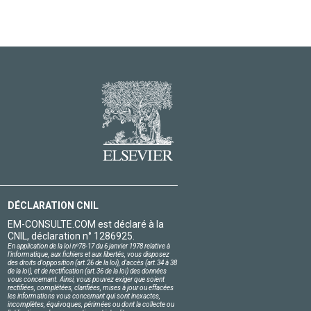
DÉCLARATION CNIL
EM-CONSULTE.COM est déclaré à la
CNIL, déclaration n° 1286925.
En application de la loi nº78-17 du 6 janvier 1978 relative à
l'informatique, aux fichiers et aux libertés, vous disposez
des droits d'opposition (art.26 de la loi), d'accès (art.34 à 38
de la loi), et de rectification (art.36 de la loi) des données
vous concernant. Ainsi, vous pouvez exiger que soient
rectifiées, complétées, clarifiées, mises à jour ou effacées
les informations vous concernant qui sont inexactes,
incomplètes, équivoques, périmées ou dont la collecte ou