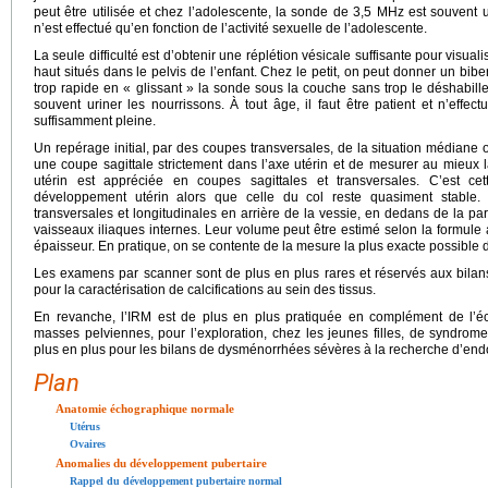
peut être utilisée et chez l’adolescente, la sonde de 3,5 MHz est souvent
n’est effectué qu’en fonction de l’activité sexuelle de l’adolescente.
La seule difficulté est d’obtenir une réplétion vésicale suffisante pour visuali
haut situés dans le pelvis de l’enfant. Chez le petit, on peut donner un bib
trop rapide en « glissant » la sonde sous la couche sans trop le déshabiller.
souvent uriner les nourrissons. À tout âge, il faut être patient et n’effe
suffisamment pleine.
Un repérage initial, par des coupes transversales, de la situation médiane o
une coupe sagittale strictement dans l’axe utérin et de mesurer au mieux l
utérin est appréciée en coupes sagittales et transversales. C’est ce
développement utérin alors que celle du col reste quasiment stable
transversales et longitudinales en arrière de la vessie, en dedans de la pa
vaisseaux iliaques internes. Leur volume peut être estimé selon la formule
épaisseur. En pratique, on se contente de la mesure la plus exacte possible 
Les examens par scanner sont de plus en plus rares et réservés aux bila
pour la caractérisation de calcifications au sein des tissus.
En revanche, l’IRM est de plus en plus pratiquée en complément de l’éc
masses pelviennes, pour l’exploration, chez les jeunes filles, de syndrom
plus en plus pour les bilans de dysménorrhées sévères à la recherche d’end
Plan
Anatomie échographique normale
Utérus
Ovaires
Anomalies du développement pubertaire
Rappel du développement pubertaire normal