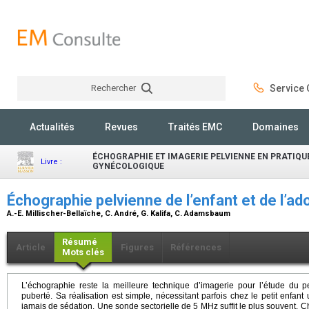
Rechercher
Service C
Rechercher
Actualités
Revues
Traités EMC
Domaines
ÉCHOGRAPHIE ET IMAGERIE PELVIENNE EN PRATIQU
Livre :
GYNÉCOLOGIQUE
Échographie pelvienne de l’enfant et de l’a
A.-E. Millischer-Bellaïche, C. André, G. Kalifa, C. Adamsbaum
Résumé
Article
Figures
Références
Mots clés
L’échographie reste la meilleure technique d’imagerie pour l’étude du pe
puberté. Sa réalisation est simple, nécessitant parfois chez le petit enfan
jamais de sédation. Une sonde sectorielle de 5 MHz suffit le plus souvent.