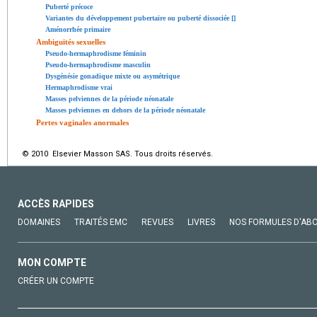
Puberté précoce
Variantes du développement pubertaire ou puberté dissociée [
]
Aménorrhée primaire
Ambiguïtés sexuelles
Pseudo-hermaphrodisme féminin
Pseudo-hermaphrodisme masculin
Dysgénésie gonadique mixte ou asymétrique
Hermaphrodisme vrai
Masses pelviennes de la période néonatale
Masses pelviennes en dehors de la période néonatale
Pertes vaginales anormales
© 2010 Elsevier Masson SAS. Tous droits réservés.
ACCÈS RAPIDES
DOMAINES
TRAITÉS EMC
REVUES
LIVRES
NOS FORMULES D'AB
MON COMPTE
CRÉER UN COMPTE