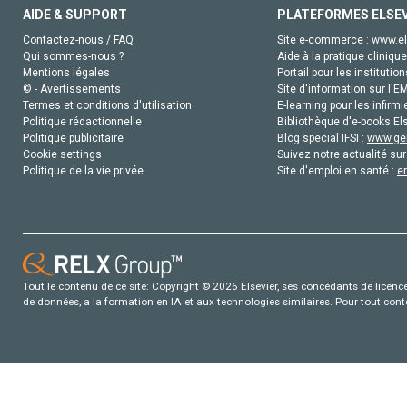
AIDE & SUPPORT
PLATEFORMES ELSE
Contactez-nous / FAQ
Site e-commerce :
www.el
Qui sommes-nous ?
Aide à la pratique clinique
Mentions légales
Portail pour les institution
© - Avertissements
Site d'information sur l'E
Termes et conditions d'utilisation
E-learning pour les infirmi
Politique rédactionnelle
Bibliothèque d'e-books Els
Politique publicitaire
Blog special IFSI :
www.gen
Cookie settings
Suivez notre actualité sur
Politique de la vie privée
Site d'emploi en santé :
e
Tout le contenu de ce site: Copyright © 2026 Elsevier, ses concédants de licence e
de données, a la formation en IA et aux technologies similaires. Pour tout con