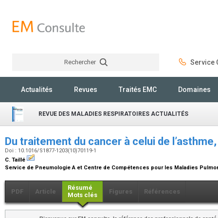
Rechercher
Service C
Rechercher
Actualités
Revues
Traités EMC
Domaines
REVUE DES MALADIES RESPIRATOIRES ACTUALITÉS
Du traitement du cancer à celui de l’asthme, 
Doi : 10.1016/S1877-1203(10)70119-1
C. Taillé
Service de Pneumologie A et Centre de Compétences pour les Maladies Pulmonai
Résumé
PDF
Article
Figures
Références
Mots clés