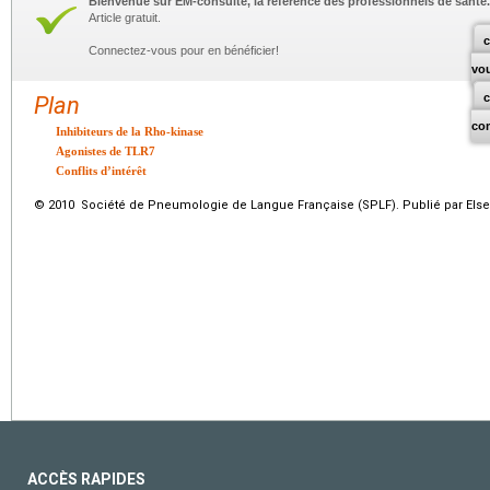
Bienvenue sur EM-consulte, la référence des professionnels de santé.
Article gratuit.
c
Connectez-vous pour en bénéficier!
vo
Plan
co
Inhibiteurs de la Rho-kinase
Agonistes de TLR7
Conflits d’intérêt
© 2010 Société de Pneumologie de Langue Française (SPLF). Publié par Elsev
ACCÈS RAPIDES