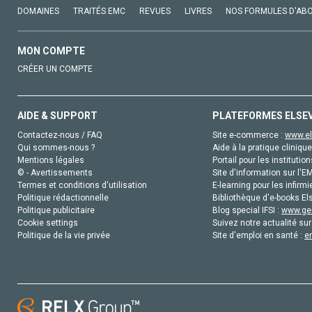
DOMAINES
TRAITÉS EMC
REVUES
LIVRES
NOS FORMULES D'AB
MON COMPTE
CRÉER UN COMPTE
AIDE & SUPPORT
PLATEFORMES ELSE
Contactez-nous / FAQ
Site e-commerce :
www.el
Qui sommes-nous ?
Aide à la pratique clinique
Mentions légales
Portail pour les institution
© - Avertissements
Site d'information sur l'E
Termes et conditions d'utilisation
E-learning pour les infirmi
Politique rédactionnelle
Bibliothèque d'e-books Els
Politique publicitaire
Blog special IFSI :
www.gen
Cookie settings
Suivez notre actualité sur
Politique de la vie privée
Site d'emploi en santé :
e