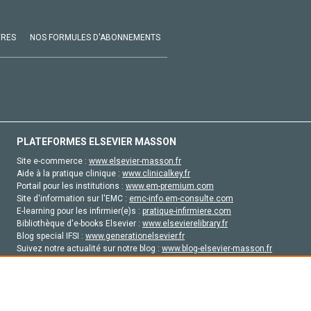
VRES
NOS FORMULES D'ABONNEMENTS
PLATEFORMES ELSEVIER MASSON
Site e-commerce :
www.elsevier-masson.fr
Aide à la pratique clinique :
www.clinicalkey.fr
Portail pour les institutions :
www.em-premium.com
Site d'information sur l'EMC :
emc-info.em-consulte.com
E-learning pour les infirmier(e)s :
pratique-infirmiere.com
Bibliothèque d'e-books Elsevier :
www.elsevierelibrary.fr
Blog special IFSI :
www.generationelsevier.fr
Suivez notre actualité sur notre blog :
www.blog-elsevier-masson.fr
Site d'emploi en santé :
emploisante.com