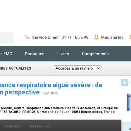
Service Client : 01 71 16 55 99
Mes alertes
Rechercher
és EMC
Domaines
Livres
Compléments
IRES ACTUALITÉS
isance respiratoire aiguë sévère : de
en perspective
- 26/10/10
Nicolle, Centre Hospitalier Universitaire-Hôpitaux de Rouen, et Groupe de
UPRES EA 3830-IFRMP.23, Université de Rouen, 76031 Rouen cedex, France
Tableaux
Références
B