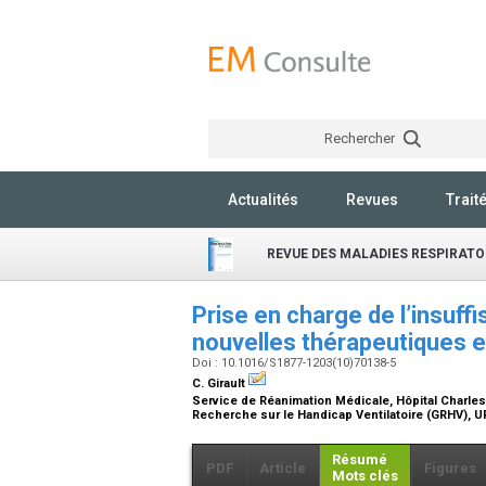
Rechercher
Actualités
Revues
Trait
REVUE DES MALADIES RESPIRATO
Prise en charge de l’insuff
nouvelles thérapeutiques 
Doi : 10.1016/S1877-1203(10)70138-5
C. Girault
Service de Réanimation Médicale, Hôpital Charles 
Recherche sur le Handicap Ventilatoire (GRHV), 
Résumé
PDF
Article
Figures
Mots clés