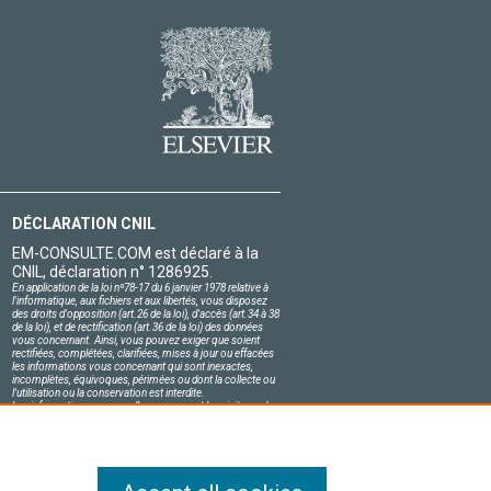
DÉCLARATION CNIL
EM-CONSULTE.COM est déclaré à la
CNIL, déclaration n° 1286925.
En application de la loi nº78-17 du 6 janvier 1978 relative à
l'informatique, aux fichiers et aux libertés, vous disposez
des droits d'opposition (art.26 de la loi), d'accès (art.34 à 38
de la loi), et de rectification (art.36 de la loi) des données
vous concernant. Ainsi, vous pouvez exiger que soient
rectifiées, complétées, clarifiées, mises à jour ou effacées
les informations vous concernant qui sont inexactes,
incomplètes, équivoques, périmées ou dont la collecte ou
l'utilisation ou la conservation est interdite.
Les informations personnelles concernant les visiteurs de
notre site, y compris leur identité, sont confidentielles.
Le responsable du site s'engage sur l'honneur à respecter
les conditions légales de confidentialité applicables en
France et à ne pas divulguer ces informations à des tiers.