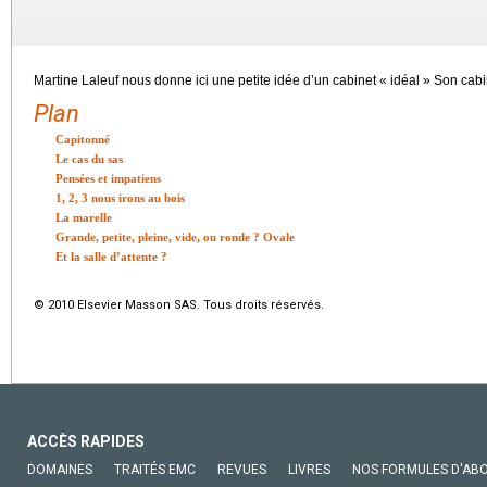
Martine Laleuf nous donne ici une petite idée d’un cabinet « idéal » Son cabi
Plan
Capitonné
Le cas du sas
Pensées et impatiens
1, 2, 3 nous irons au bois
La marelle
Grande, petite, pleine, vide, ou ronde ? Ovale
Et la salle d’attente ?
© 2010 Elsevier Masson SAS. Tous droits réservés.
ACCÈS RAPIDES
DOMAINES
TRAITÉS EMC
REVUES
LIVRES
NOS FORMULES D'AB