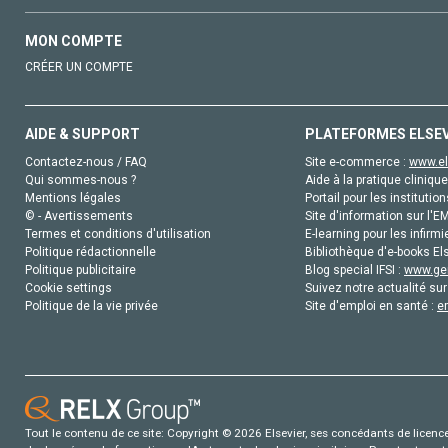
MON COMPTE
CRÉER UN COMPTE
AIDE & SUPPORT
PLATEFORMES ELSE
Contactez-nous / FAQ
Site e-commerce :
www.el
Qui sommes-nous ?
Aide à la pratique clinique
Mentions légales
Portail pour les institution
© - Avertissements
Site d'information sur l'E
Termes et conditions d'utilisation
E-learning pour les infirmi
Politique rédactionnelle
Bibliothèque d'e-books Els
Politique publicitaire
Blog special IFSI :
www.gen
Cookie settings
Suivez notre actualité sur
Politique de la vie privée
Site d'emploi en santé :
e
Tout le contenu de ce site: Copyright © 2026 Elsevier, ses concédants de licence e