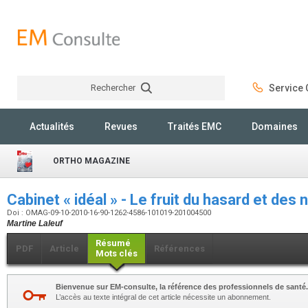
Rechercher
Service C
Rechercher
Actualités
Revues
Traités EMC
Domaines
ORTHO MAGAZINE
Cabinet « idéal » - Le fruit du hasard et des
Doi : OMAG-09-10-2010-16-90-1262-4586-101019-201004500
Martine Laleuf
Résumé
PDF
Article
Références
Mots clés
Bienvenue sur EM-consulte, la référence des professionnels de santé.
L’accès au texte intégral de cet article nécessite un abonnement.