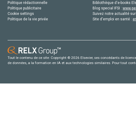
Politique rédactionnelle
Bibliothèque d'e-books Els
Politique publicitaire
Blog special IFSI :
www.gen
Cookie settings
Suivez notre actualité sur
Politique de la vie privée
Site d'emploi en santé :
e
Tout le contenu de ce site: Copyright © 2026 Elsevier, ses concédants de licence e
de données, a la formation en IA et aux technologies similaires. Pour tout con