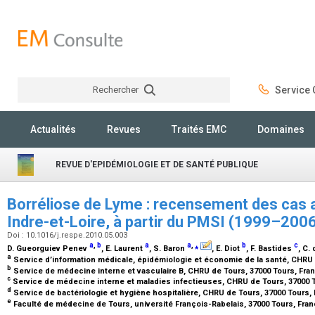
Rechercher
Service C
Rechercher
Actualités
Revues
Traités EMC
Domaines
REVUE D'EPIDÉMIOLOGIE ET DE SANTÉ PUBLIQUE
Borréliose de Lyme : recensement des cas a
Indre-et-Loire, à partir du PMSI (1999–200
Doi : 10.1016/j.respe.2010.05.003
a
,
b
a
a
,
⁎
b
c
D. Gueorguiev Penev
, E. Laurent
, S. Baron
, E. Diot
, F. Bastides
, C.
a
Service d’information médicale, épidémiologie et économie de la santé, CHRU 
b
Service de médecine interne et vasculaire B, CHRU de Tours, 37000 Tours, Fra
c
Service de médecine interne et maladies infectieuses, CHRU de Tours, 37000 
d
Service de bactériologie et hygiène hospitalière, CHRU de Tours, 37000 Tours,
e
Faculté de médecine de Tours, université François-Rabelais, 37000 Tours, Fra