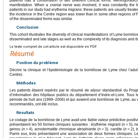
patients had a combination of two different clinical forms. Meningoradic
manifestation. When a cranial nerve was involved, it was constantly the fa
patients in our study had erythema migrans: these patients are usually treate
the incidence in the Centre region was lower than in some other regions of 
of the disseminated forms was similar.
Conclusion
This cohort illustrates the diversity of clinical manifestations of Lyme borrelios
disseminated and late stages as well as the complexity of its diagnosis and it
Le texte complet de cet article est disponible en PDF.
Résumé
Position du problème
Décrire la clinique et l’épidémiologie de la borréliose de Lyme chez l’adul
Centre).
Méthodes
Les patients étaient repérés par le résumé de séjour standardisé du Pr
d’information des hôpitaux publics du département d’Indre-et-Loire. Tous l
période de huit ans (1999–2006) et qui avaient une borréliose de Lyme, au 
recommandés, ont été inclus.
Résultats
Le codage de la borréliose de Lyme avait une faible valeur prédictive positi
présentaient les 50 formes cliniques suivantes : érythème migrant (
n
=
5), n
genou (
n
=
4), acrodermatite chronique atrophiante (
n
=
3), cardite (
n
=
2), 
Parmi eux, trois présentaient une association de deux formes cliniques. Le