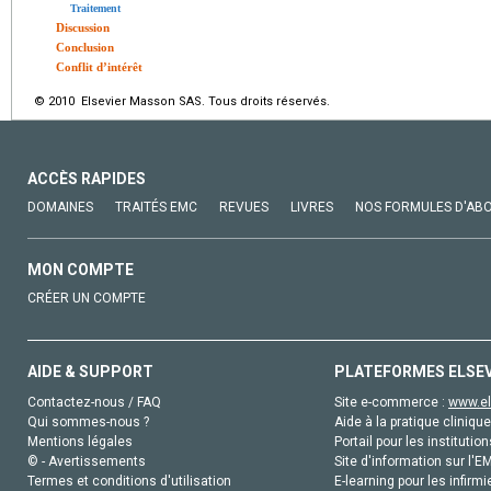
Traitement
Discussion
Conclusion
Conflit d’intérêt
© 2010 Elsevier Masson SAS. Tous droits réservés.
ACCÈS RAPIDES
DOMAINES
TRAITÉS EMC
REVUES
LIVRES
NOS FORMULES D'AB
MON COMPTE
CRÉER UN COMPTE
AIDE & SUPPORT
PLATEFORMES ELSE
Contactez-nous / FAQ
Site e-commerce :
www.el
Qui sommes-nous ?
Aide à la pratique clinique
Mentions légales
Portail pour les institution
© - Avertissements
Site d'information sur l'E
Termes et conditions d'utilisation
E-learning pour les infirmi