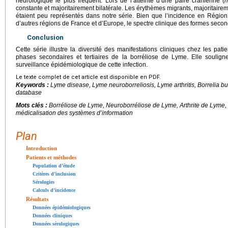
neurologique le plus fréquent. Lors de l’atteinte d’une paire crânienne (
constante et majoritairement bilatérale. Les érythèmes migrants, majoritaire
étaient peu représentés dans notre série. Bien que l’incidence en Régio
d’autres régions de France et d’Europe, le spectre clinique des formes second
Conclusion
Cette série illustre la diversité des manifestations cliniques chez les patie
phases secondaires et tertiaires de la borréliose de Lyme. Elle soulign
surveillance épidémiologique de cette infection.
Le texte complet de cet article est disponible en PDF.
Keywords :
Lyme disease, Lyme neuroborreliosis, Lyme arthritis,
Borrelia bu
database
Mots clés :
Borréliose de Lyme, Neuroborréliose de Lyme, Arthrite de Lyme,
médicalisation des systèmes d’information
Plan
Introduction
Patients et méthodes
Population d’étude
Critères d’inclusion
Sérologies
Calculs d’incidence
Résultats
Données épidémiologiques
Données cliniques
Données sérologiques