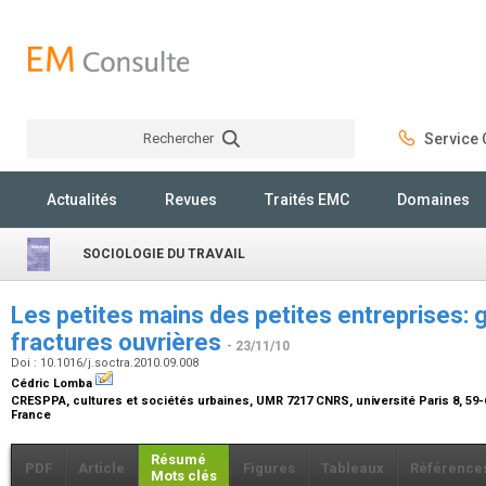
Rechercher
Service C
Rechercher
Actualités
Revues
Traités EMC
Domaines
SOCIOLOGIE DU TRAVAIL
Les petites mains des petites entreprises: g
fractures ouvrières
- 23/11/10
Doi : 10.1016/j.soctra.2010.09.008
Cédric Lomba
CRESPPA, cultures et sociétés urbaines, UMR 7217 CNRS, université Paris 8, 59-
France
Résumé
PDF
Article
Figures
Tableaux
Référence
Mots clés