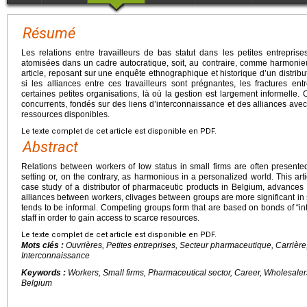
Résumé
Les relations entre travailleurs de bas statut dans les petites entrepri
atomisées dans un cadre autocratique, soit, au contraire, comme harmonie
article, reposant sur une enquête ethnographique et historique d’un distri
si les alliances entre ces travailleurs sont prégnantes, les fractures e
certaines petites organisations, là où la gestion est largement informelle.
concurrents, fondés sur des liens d’interconnaissance et des alliances ave
ressources disponibles.
Le texte complet de cet article est disponible en PDF.
Abstract
Relations between workers of low status in small firms are often presented
setting or, on the contrary, as harmonious in a personalized world. This art
case study of a distributor of pharmaceutic products in Belgium, advances 
alliances between workers, clivages between groups are more significant 
tends to be informal. Competing groups form that are based on bonds of “in
staff in order to gain access to scarce resources.
Le texte complet de cet article est disponible en PDF.
Mots clés :
Ouvrières, Petites entreprises, Secteur pharmaceutique, Carrière
Interconnaissance
Keywords :
Workers, Small firms, Pharmaceutical sector, Career, Wholesale
Belgium