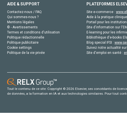
AIDE & SUPPORT
PLATEFORMES ELSE
Contactez-nous / FAQ
Site e-commerce :
www.el
Qui sommes-nous ?
Aide à la pratique clinique
Mentions légales
Portail pour les institution
© - Avertissements
Site d'information sur l'E
Termes et conditions d'utilisation
E-learning pour les infirmi
Politique rédactionnelle
Bibliothèque d'e-books Els
Politique publicitaire
Blog special IFSI :
www.gen
Cookie settings
Suivez notre actualité sur
Politique de la vie privée
Site d'emploi en santé :
e
Tout le contenu de ce site: Copyright © 2026 Elsevier, ses concédants de licence e
de données, a la formation en IA et aux technologies similaires. Pour tout con