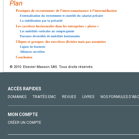
Plan
Pratiques de recrutement: de l’interconnaissance à l’intermédiation
Externalisation du recrutement et contrôle du salariat précaire
La stabilisation par la précarité
Les carrières horizontales dans les entreprises « plates »
Les mobilités verticales au compte-goutte
Parcours diversifiés de mobilités horizontales
Cliques et groupes: des ouvrières divisées mais pas atomisées
Lignes de fractures
Alliances ouvrières
Conclusion
© 2010 Elsevier Masson SAS. Tous droits réservés.
ACCÈS RAPIDES
DOMAINES
TRAITÉS EMC
REVUES
LIVRES
NOS FORMULES D'AB
MON COMPTE
CRÉER UN COMPTE