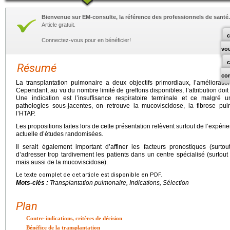
Bienvenue sur EM-consulte, la référence des professionnels de santé.
Article gratuit.
c
Connectez-vous pour en bénéficier!
vo
Résumé
co
La transplantation pulmonaire a deux objectifs primordiaux, l’améliorati
Cependant, au vu du nombre limité de greffons disponibles, l’attribution doit
Une indication est l’insuffisance respiratoire terminale et ce malgré
pathologies sous-jacentes, on retrouve la mucoviscidose, la fibrose pu
l’HTAP.
Les propositions faites lors de cette présentation relèvent surtout de l’expérienc
actuelle d’études randomisées.
Il serait également important d’affiner les facteurs pronostiques (surto
d’adresser trop tardivement les patients dans un centre spécialisé (surtou
mais aussi de la mucoviscidose).
Le texte complet de cet article est disponible en PDF.
Mots-clés :
Transplantation pulmonaire, Indications, Sélection
Plan
Contre-indications, critères de décision
Bénéfice de la transplantation