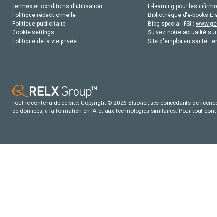
Termes et conditions d'utilisation
E-learning pour les infirmi
Politique rédactionnelle
Bibliothèque d'e-books Els
Politique publicitaire
Blog special IFSI :
www.gen
Cookie settings
Suivez notre actualité sur
Politique de la vie privée
Site d'emploi en santé :
e
Tout le contenu de ce site: Copyright © 2026 Elsevier, ses concédants de licence e
de données, a la formation en IA et aux technologies similaires. Pour tout con