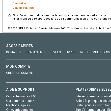
Conclusion
Conflits d’intérêts
Nota Bene
: Les indications de la transplantation dans le cadre de la mu
traiter, n’ont pu être abordées lors de sa communication en raison d’une 
© 2010 SPLF. Edité par Elsevier Masson SAS. Tous droits réservés. Publié par 
ACCÈS RAPIDES
DOMAINES
TRAITÉS EMC
REVUES
LIVRES
NOS FORMULES D'AB
MON COMPTE
CRÉER UN COMPTE
AIDE & SUPPORT
PLATEFORMES ELSE
Contactez-nous / FAQ
Site e-commerce :
www.el
Qui sommes-nous ?
Aide à la pratique clinique
Mentions légales
Portail pour les institution
© - Avertissements
Site d'information sur l'E