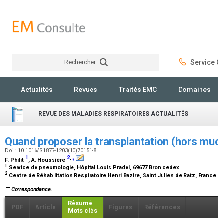
Rechercher
Service C
Rechercher
Actualités
Revues
Traités EMC
Domaines
REVUE DES MALADIES RESPIRATOIRES ACTUALITÉS
Quand proposer la transplantation (hors mu
Doi : 10.1016/S1877-1203(10)70151-8
1
2
,
⁎
F. Philit
, A. Houssière
1
Service de pneumologie, Hôpital Louis Pradel, 69677 Bron cedex
2
Centre de Réhabilitation Respiratoire Henri Bazire, Saint Julien de Ratz, France
Correspondance.
Résumé
PDF
Article
Figures
Références
Mots clés