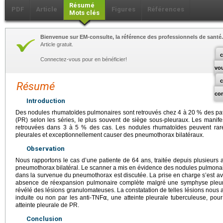
Résumé
PDF
Article
Figures
Références
Mots clés
Bienvenue sur EM-consulte, la référence des professionnels de santé.
Article gratuit.
c
Connectez-vous pour en bénéficier!
vo
Résumé
co
Introduction
Des nodules rhumatoïdes pulmonaires sont retrouvés chez 4 à 20 % des patie
(PR) selon les séries, le plus souvent de siège sous-pleuraux. Les manif
retrouvées dans 3 à 5 % des cas. Les nodules rhumatoïdes peuvent rarem
pleurales et exceptionnellement causer des pneumothorax bilatéraux.
Observation
Nous rapportons le cas d’une patiente de 64 ans, traitée depuis plusieur
pneumothorax bilatéral. Le scanner a mis en évidence des nodules pulmonair
dans la survenue du pneumothorax est discutée. La prise en charge s’est avér
absence de réexpansion pulmonaire complète malgré une symphyse pleurale
révélé des lésions granulomateuses. La constatation de telles lésions nous a 
induite ou non par les anti-TNF⍺, une atteinte pleurale tuberculeuse, pour 
atteinte pleurale de PR.
Conclusion