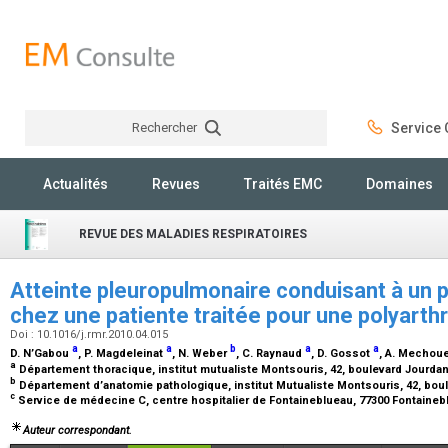
Rechercher
Service C
Rechercher
Actualités
Revues
Traités EMC
Domaines
REVUE DES MALADIES RESPIRATOIRES
Atteinte pleuropulmonaire conduisant à un 
chez une patiente traitée pour une polyarth
Doi : 10.1016/j.rmr.2010.04.015
a
a
b
a
a
D. N’Gabou
, P. Magdeleinat
, N. Weber
, C. Raynaud
, D. Gossot
, A. Mechou
a
Département thoracique, institut mutualiste Montsouris, 42, boulevard Jourdan
b
Département d’anatomie pathologique, institut Mutualiste Montsouris, 42, boul
c
Service de médecine C, centre hospitalier de Fontaineblueau, 77300 Fontaineb
Auteur correspondant.