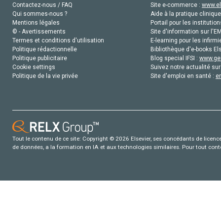
Contactez-nous / FAQ
Site e-commerce :
www.el
Qui sommes-nous ?
Aide à la pratique clinique
Mentions légales
Portail pour les institution
© - Avertissements
Site d'information sur l'E
Termes et conditions d'utilisation
E-learning pour les infirmi
Politique rédactionnelle
Bibliothèque d'e-books Els
Politique publicitaire
Blog special IFSI :
www.gen
Cookie settings
Suivez notre actualité sur
Politique de la vie privée
Site d'emploi en santé :
e
Tout le contenu de ce site: Copyright © 2026 Elsevier, ses concédants de licence e
de données, a la formation en IA et aux technologies similaires. Pour tout con