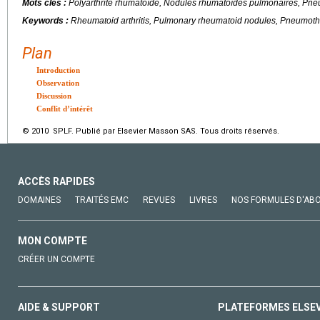
Mots clés :
Polyarthrite rhumatoïde, Nodules rhumatoïdes pulmonaires, Pne
Keywords :
Rheumatoid arthritis, Pulmonary rheumatoid nodules, Pneumotho
Plan
Introduction
Observation
Discussion
Conflit d’intérêt
© 2010 SPLF. Publié par Elsevier Masson SAS. Tous droits réservés.
ACCÈS RAPIDES
DOMAINES
TRAITÉS EMC
REVUES
LIVRES
NOS FORMULES D'AB
MON COMPTE
CRÉER UN COMPTE
AIDE & SUPPORT
PLATEFORMES ELSE