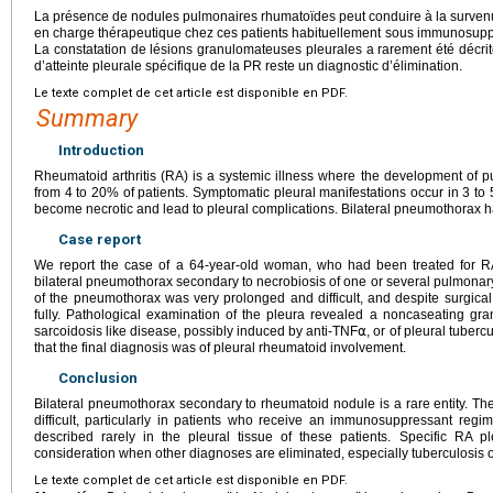
La présence de nodules pulmonaires rhumatoïdes peut conduire à la surven
en charge thérapeutique chez ces patients habituellement sous immunosuppre
La constatation de lésions granulomateuses pleurales a rarement été décrit
d’atteinte pleurale spécifique de la PR reste un diagnostic d’élimination.
Le texte complet de cet article est disponible en PDF.
Summary
Introduction
Rheumatoid arthritis (RA) is a systemic illness where the development of
from 4 to 20% of patients. Symptomatic pleural manifestations occur in 3 t
become necrotic and lead to pleural complications. Bilateral pneumothorax h
Case report
We report the case of a 64-year-old woman, who had been treated for RA
bilateral pneumothorax secondary to necrobiosis of one or several pulmon
of the pneumothorax was very prolonged and difficult, and despite surgical
fully. Pathological examination of the pleura revealed a noncaseating gr
sarcoidosis like disease, possibly induced by anti-TNF⍺, or of pleural tuber
that the final diagnosis was of pleural rheumatoid involvement.
Conclusion
Bilateral pneumothorax secondary to rheumatoid nodule is a rare entity. T
difficult, particularly in patients who receive an immunosuppressant reg
described rarely in the pleural tissue of these patients. Specific RA 
consideration when other diagnoses are eliminated, especially tuberculosis o
Le texte complet de cet article est disponible en PDF.