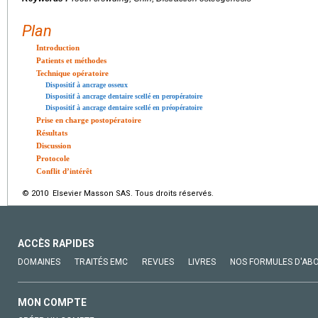
Plan
Introduction
Patients et méthodes
Technique opératoire
Dispositif à ancrage osseux
Dispositif à ancrage dentaire scellé en peropératoire
Dispositif à ancrage dentaire scellé en préopératoire
Prise en charge postopératoire
Résultats
Discussion
Protocole
Conflit d’intérêt
© 2010 Elsevier Masson SAS. Tous droits réservés.
ACCÈS RAPIDES
DOMAINES
TRAITÉS EMC
REVUES
LIVRES
NOS FORMULES D'AB
MON COMPTE