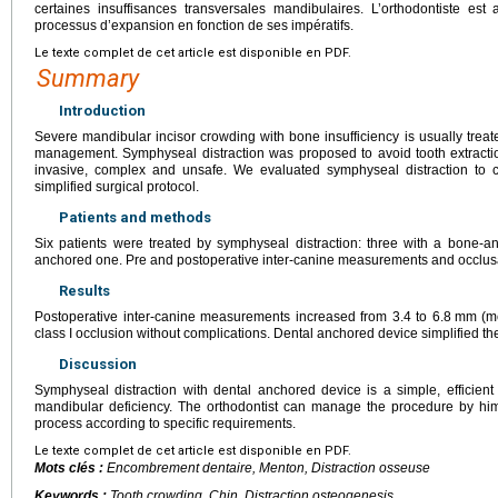
certaines insuffisances transversales mandibulaires. L’orthodontiste est
processus d’expansion en fonction de ses impératifs.
Le texte complet de cet article est disponible en PDF.
Summary
Introduction
Severe mandibular incisor crowding with bone insufficiency is usually treat
management. Symphyseal distraction was proposed to avoid tooth extraction
invasive, complex and unsafe. We evaluated symphyseal distraction to cla
simplified surgical protocol.
Patients and methods
Six patients were treated by symphyseal distraction: three with a bone-a
anchored one. Pre and postoperative inter-canine measurements and occlusal
Results
Postoperative inter-canine measurements increased from 3.4 to 6.8
mm (m
class I occlusion without complications. Dental anchored device simplified th
Discussion
Symphyseal distraction with dental anchored device is a simple, efficient 
mandibular deficiency. The orthodontist can manage the procedure by hi
process according to specific requirements.
Le texte complet de cet article est disponible en PDF.
Mots clés :
Encombrement dentaire, Menton, Distraction osseuse
Keywords :
Tooth crowding, Chin, Distraction osteogenesis