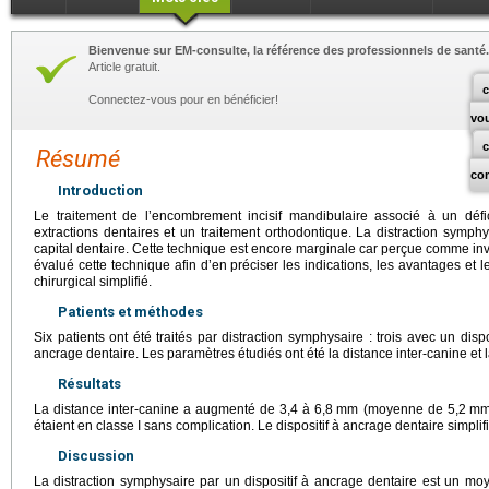
Bienvenue sur EM-consulte, la référence des professionnels de santé.
Article gratuit.
c
Connectez-vous pour en bénéficier!
vo
Résumé
co
Introduction
Le traitement de l’encombrement incisif mandibulaire associé à un défi
extractions dentaires et un traitement orthodontique. La distraction symph
capital dentaire. Cette technique est encore marginale car perçue comme in
évalué cette technique afin d’en préciser les indications, les avantages et l
chirurgical simplifié.
Patients et méthodes
Six patients ont été traités par distraction symphysaire : trois avec un dis
ancrage dentaire. Les paramètres étudiés ont été la distance inter-canine et la
Résultats
La distance inter-canine a augmenté de 3,4 à 6,8
mm (moyenne de 5,2
mm)
étaient en classe I sans complication. Le dispositif à ancrage dentaire simplifi
Discussion
La distraction symphysaire par un dispositif à ancrage dentaire est un moyen