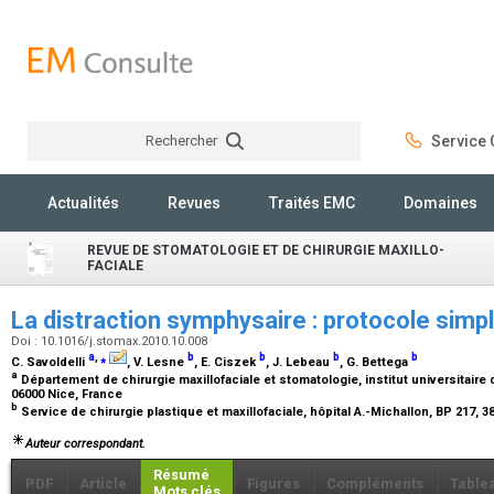
Rechercher
Service C
Rechercher
Actualités
Revues
Traités EMC
Domaines
REVUE DE STOMATOLOGIE ET DE CHIRURGIE MAXILLO-
FACIALE
La distraction symphysaire : protocole simpl
Doi : 10.1016/j.stomax.2010.10.008
a
,
⁎
b
b
b
b
C. Savoldelli
, V. Lesne
, E. Ciszek
, J. Lebeau
, G. Bettega
a
Département de chirurgie maxillofaciale et stomatologie, institut universitaire
06000 Nice, France
b
Service de chirurgie plastique et maxillofaciale, hôpital A.-Michallon, BP 217,
Auteur correspondant.
Résumé
PDF
Article
Figures
Compléments
Table
Mots clés