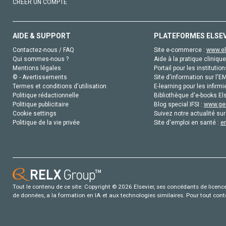
CRÉER UN COMPTE
AIDE & SUPPORT
PLATEFORMES ELSE
Contactez-nous / FAQ
Site e-commerce :
www.el
Qui sommes-nous ?
Aide à la pratique clinique
Mentions légales
Portail pour les institution
© - Avertissements
Site d'information sur l'E
Termes et conditions d'utilisation
E-learning pour les infirmi
Politique rédactionnelle
Bibliothèque d'e-books Els
Politique publicitaire
Blog special IFSI :
www.gen
Cookie settings
Suivez notre actualité sur
Politique de la vie privée
Site d'emploi en santé :
e
Tout le contenu de ce site: Copyright © 2026 Elsevier, ses concédants de licence e
de données, a la formation en IA et aux technologies similaires. Pour tout con