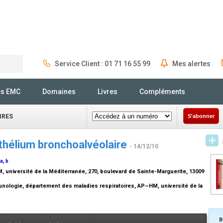
Service Client : 01 71 16 55 99
Mes alertes
Rechercher
és EMC
Domaines
Livres
Compléments
IRES
S'abonner
thélium bronchoalvéolaire
- 14/12/10
a
,
b
université de la Méditerranée, 270, boulevard de Sainte-Marguerite, 13009
nologie, département des maladies respiratoires, AP–HM, université de la
B