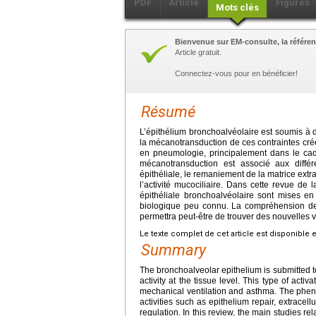
PDF
Article
Figures
Mots clés
Bienvenue sur EM-consulte, la référen
Article gratuit.
Connectez-vous pour en bénéficier!
Résumé
L’épithélium bronchoalvéolaire est soumis à d
la mécanotransduction de ces contraintes crée 
en pneumologie, principalement dans le ca
mécanotransduction est associé aux différen
épithéliale, le remaniement de la matrice extra
l’activité mucociliaire. Dans cette revue de l
épithéliale bronchoalvéolaire sont mises e
biologique peu connu. La compréhension de
permettra peut-être de trouver des nouvelles 
Le texte complet de cet article est disponible 
Summary
The bronchoalveolar epithelium is submitted t
activity at the tissue level. This type of acti
mechanical ventilation and asthma. The pheno
activities such as epithelium repair, extracel
regulation. In this review, the main studies r