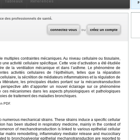
Tableaux
Références
p
ce des professionnels de santé.
connectez-vous
ou
créez un compte
e multiples contraintes mécaniques. Au niveau cellulaire ou tissulaire,
une activité cellulaire spécifique. Cette voie d’activation a été étudiée
dre de la ventilation mécanique et dans l’asthme. Le phénomène de
tes activités cellulaires de l’épithélium, telles que la réparation
cellulaire, la sécrétion de médiateurs inflammatoires et la régulation de
a littérature, les principales études portant sur la mécanotransduction
n perspective afin d’apporter un nouvel éclairage sur ce phénomène
 ces mécanismes dans les aspects physiologiques et pathologiques
voies de traitement des maladies bronchiques.
en PDF.
o numerous mechanical strains. These strains induce a specific cellular
vation has been studied in respiratory medicine, mainly in the context of
menon of mechanotransduction is linked to various epithelial cellular
lular matrix remodelling, inflammatory mediator release and mucociliary
elated to bronchoalveolar epithelial mechanotransduction are reported to