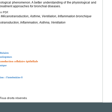
biological phenomenon. A better understanding of the physiological and
w treatment approaches for bronchial diseases.
en PDF.
, Mécanotransduction, Asthme, Ventilation, Inflammation bronchique
notransduction, Inflammation, Asthma, Ventilation
llulaires
norécepteurs
ansduction cellulaire épithéliale
anique
on : l’interleukine 8
Tous droits réservés.