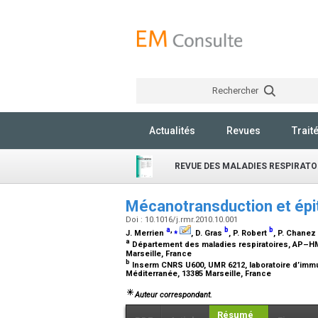
Rechercher
Actualités
Revues
Trait
REVUE DES MALADIES RESPIRATO
Mécanotransduction et épi
Doi : 10.1016/j.rmr.2010.10.001
a
,
⁎
b
b
J. Merrien
, D. Gras
, P. Robert
, P. Chanez
a
Département des maladies respiratoires, AP–HM, 
Marseille, France
b
Inserm CNRS U600, UMR 6212, laboratoire d’immu
Méditerranée, 13385 Marseille, France
Auteur correspondant.
Résumé