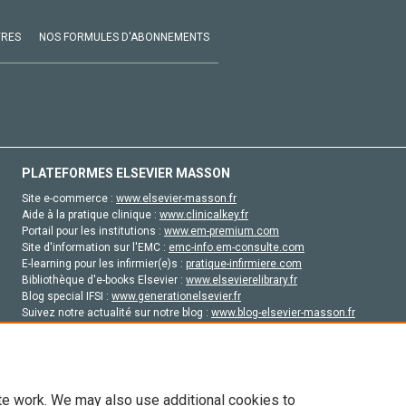
VRES
NOS FORMULES D'ABONNEMENTS
PLATEFORMES ELSEVIER MASSON
Site e-commerce :
www.elsevier-masson.fr
Aide à la pratique clinique :
www.clinicalkey.fr
Portail pour les institutions :
www.em-premium.com
Site d'information sur l'EMC :
emc-info.em-consulte.com
E-learning pour les infirmier(e)s :
pratique-infirmiere.com
Bibliothèque d'e-books Elsevier :
www.elsevierelibrary.fr
Blog special IFSI :
www.generationelsevier.fr
Suivez notre actualité sur notre blog :
www.blog-elsevier-masson.fr
Site d'emploi en santé :
emploisante.com
te work. We may also use additional cookies to