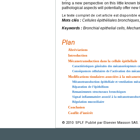
bring a new perspective on this little known 
pathological aspects will potentially offer ne
Le texte complet de cet article est disponible 
Mots clés :
Cellules épithéliales bronchiques
Keywords :
Bronchial epithelial cells, Mecha
Plan
Abréviations
Introduction
Mécanotransduction dans la cellule épithéliale
Caractéristiques générales des mécanorécepteurs ce
Conséquences cellulaires de l’activation des méca
Modifications tissulaires associées à la mécanotr
Mécanotransduction épithéliale et ventilation méc
Réparation de l’épithélium
Remaniements structuraux bronchiques
Signal inflammatoire associé à la mécanotransducti
Régulation mucociliaire
Conclusion
Conflit d’intérêt
© 2010 SPLF. Publié par Elsevier Masson SAS. 