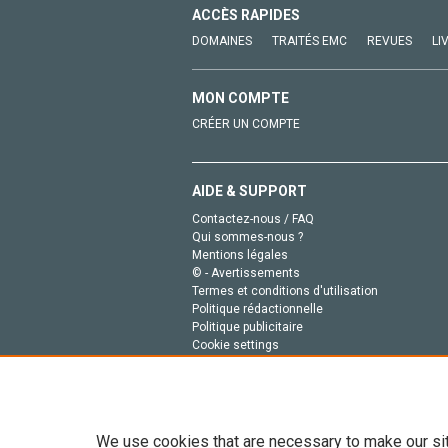
ACCÈS RAPIDES
DOMAINES
TRAITÉS EMC
REVUES
LI
MON COMPTE
CRÉER UN COMPTE
AIDE & SUPPORT
Contactez-nous / FAQ
Qui sommes-nous ?
Mentions légales
© - Avertissements
Termes et conditions d'utilisation
Politique rédactionnelle
Politique publicitaire
Cookie settings
Politique de la vie privée
We use cookies that are necessary to make our si