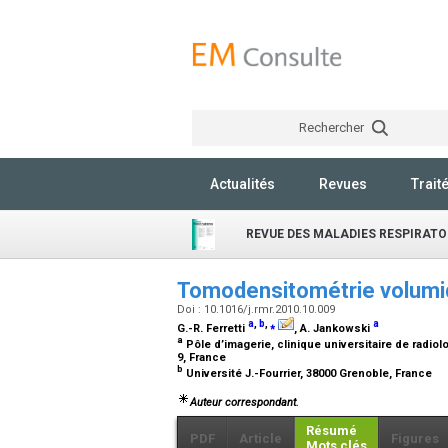
Rechercher
Actualités
Revues
Trait
REVUE DES MALADIES RESPIRATO
Tomodensitométrie volumiq
Doi : 10.1016/j.rmr.2010.10.009
a
,
b
,
⁎
a
G.-R. Ferretti
, A. Jankowski
a
Pôle d’imagerie, clinique universitaire de radio
9, France
b
Université J.-Fourrier, 38000 Grenoble, France
Auteur correspondant.
Résumé
PDF
Article
Figures
Mots clés