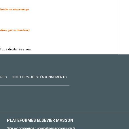
inimale ou moyennage
atisée par ordinateur)
Tous droits réservés.
VRES
NOS FORMULES D'ABONNEMENTS
PLATEFORMES ELSEVIER MASSON
Site e-commerce :
www.elsevier-masson.fr