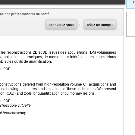
p
ce des professionnels de santé.
connectez-vous
ou
créez un compte
r les reconstructions 2D et 3D issues des acquisitions TDM volumiques
s applications thoraciques, de montrer leur intérêt et leurs limites. Nous
 et les outils de quantification.
en PDF.
constructions derived from high-resolution volume CT acquisitions and
ll as showing the interest and limitations of these techniques. We present
on (CAD) and tools for quantification of pulmonary lesions.
en PDF.
choscopie virtuelle
ual bronchoscopy