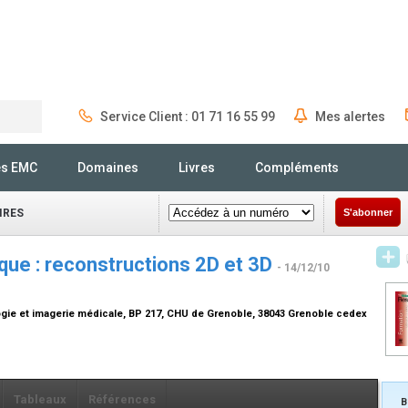
Service Client : 01 71 16 55 99
Mes alertes
Rechercher
és EMC
Domaines
Livres
Compléments
IRES
S'abonner
ue : reconstructions 2D et 3D
- 14/12/10
logie et imagerie médicale, BP 217, CHU de Grenoble, 38043 Grenoble cedex
Tableaux
Références
B