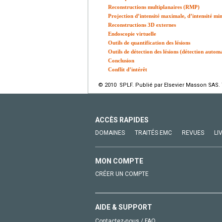
Reconstructions multiplanaires (RMP)
Projection d’intensité maximale, d’intensité m
Reconstructions 3D externes
Endoscopie virtuelle
Outils de quantification des lésions
Outils de détection des lésions (détection autom
Conclusion
Conflit d’intérêt
© 2010 SPLF. Publié par Elsevier Masson SAS. 
ACCÈS RAPIDES
DOMAINES
TRAITÉS EMC
REVUES
LI
MON COMPTE
CRÉER UN COMPTE
AIDE & SUPPORT
Contactez-nous / FAQ