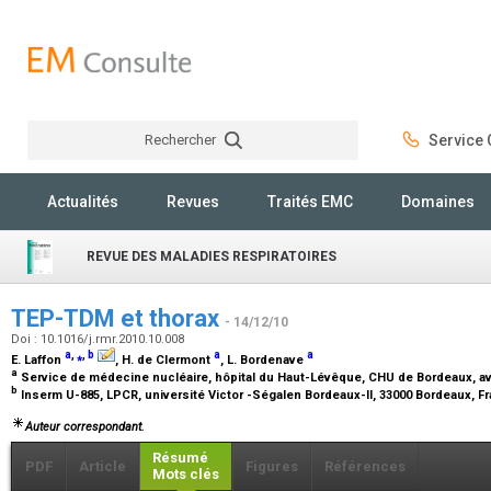
Rechercher
Service C
Rechercher
Actualités
Revues
Traités EMC
Domaines
REVUE DES MALADIES RESPIRATOIRES
TEP-TDM et thorax
- 14/12/10
Doi : 10.1016/j.rmr.2010.10.008
a
,
⁎
,
b
a
a
E. Laffon
, H. de Clermont
, L. Bordenave
a
Service de médecine nucléaire, hôpital du Haut-Lévêque, CHU de Bordeaux, a
b
Inserm U-885, LPCR, université Victor -Ségalen Bordeaux-II, 33000 Bordeaux, F
Auteur correspondant.
Résumé
PDF
Article
Figures
Références
Mots clés