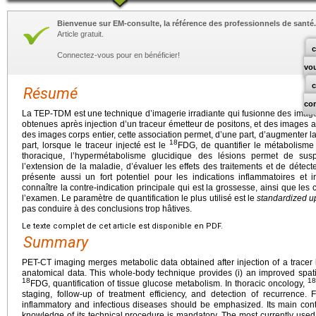
Bienvenue sur EM-consulte, la référence des professionnels de santé.
Article gratuit.
c
Connectez-vous pour en bénéficier!
vo
Résumé
co
La TEP-TDM est une technique d’imagerie irradiante qui fusionne des imag
obtenues après injection d’un traceur émetteur de positons, et des images
des images corps entier, cette association permet, d’une part, d’augmenter la 
18
part, lorsque le traceur injecté est le
FDG, de quantifier le métabolisme 
thoracique, l’hypermétabolisme glucidique des lésions permet de susp
l’extension de la maladie, d’évaluer les effets des traitements et de déte
présente aussi un fort potentiel pour les indications inflammatoires et
connaître la contre-indication principale qui est la grossesse, ainsi que les 
l’examen. Le paramètre de quantification le plus utilisé est le
standardized u
pas conduire à des conclusions trop hâtives.
Le texte complet de cet article est disponible en PDF.
Summary
PET-CT imaging merges metabolic data obtained after injection of a tracer l
anatomical data. This whole-body technique provides (i) an improved spatia
18
18
FDG, quantification of tissue glucose metabolism. In thoracic oncology,
staging, follow-up of treatment efficiency, and detection of recurrence. F
inflammatory and infectious diseases should be emphasized. Its main cont
knowledge of its technical procedure is mandatory. The most currently used 