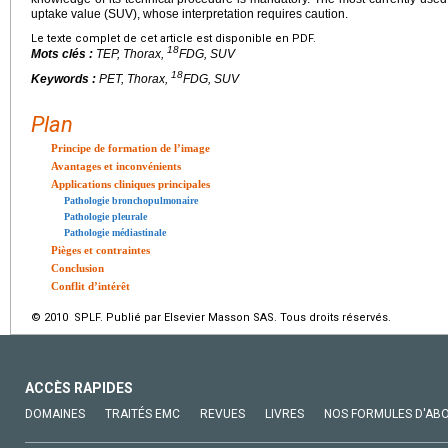
uptake value (SUV), whose interpretation requires caution.
Le texte complet de cet article est disponible en PDF.
18
Mots clés :
TEP, Thorax,
FDG, SUV
18
Keywords :
PET, Thorax,
FDG, SUV
Plan
Principe de formation de l’image
Avantages et inconvénients
Applications cliniques principales
Pathologie bronchopulmonaire
Pathologie pleurale
Pathologie médiastinale
Pièges et contraintes
Conclusion
Conflit d’intérêt
© 2010 SPLF. Publié par Elsevier Masson SAS. Tous droits réservés.
ACCÈS RAPIDES
DOMAINES
TRAITÉS EMC
REVUES
LIVRES
NOS FORMULES D'AB