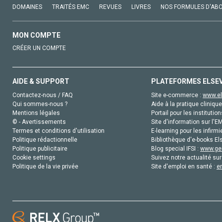
DOMAINES
TRAITÉS EMC
REVUES
LIVRES
NOS FORMULES D'AB
MON COMPTE
CRÉER UN COMPTE
AIDE & SUPPORT
PLATEFORMES ELSE
Contactez-nous / FAQ
Site e-commerce :
www.el
Qui sommes-nous ?
Aide à la pratique clinique
Mentions légales
Portail pour les institution
© - Avertissements
Site d'information sur l'E
Termes et conditions d'utilisation
E-learning pour les infirmi
Politique rédactionnelle
Bibliothèque d'e-books Els
Politique publicitaire
Blog special IFSI :
www.gen
Cookie settings
Suivez notre actualité sur
Politique de la vie privée
Site d'emploi en santé :
e