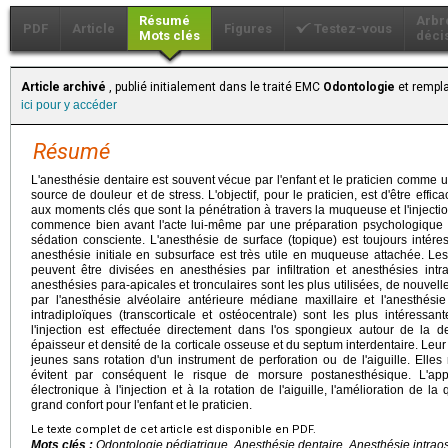
Résumé
Arbr
PDF
Article
Figures
Testez-vous
Mots clés
déci
Article archivé
, publié initialement dans le traité EMC
Odontologie
et rempla
ici pour y accéder
Résumé
L'anesthésie dentaire est souvent vécue par l'enfant et le praticien comm
source de douleur et de stress. L'objectif, pour le praticien, est d'être eff
aux moments clés que sont la pénétration à travers la muqueuse et l'injec
commence bien avant l'acte lui-même par une préparation psychologique 
sédation consciente. L'anesthésie de surface (topique) est toujours intéress
anesthésie initiale en subsurface est très utile en muqueuse attachée. L
peuvent être divisées en anesthésies par infiltration et anesthésies int
anesthésies para-apicales et tronculaires sont les plus utilisées, de nouvelle
par l'anesthésie alvéolaire antérieure médiane maxillaire et l'anesthési
intradiploïques (transcorticale et ostéocentrale) sont les plus intéressa
l'injection est effectuée directement dans l'os spongieux autour de la de
épaisseur et densité de la corticale osseuse et du septum interdentaire. Leur 
jeunes sans rotation d'un instrument de perforation ou de l'aiguille. Elles 
évitent par conséquent le risque de morsure postanesthésique. L'ap
électronique à l'injection et à la rotation de l'aiguille, l'amélioration de l
grand confort pour l'enfant et le praticien.
Le texte complet de cet article est disponible en PDF.
Mots clés :
Odontologie pédiatrique, Anesthésie dentaire, Anesthésie intraos