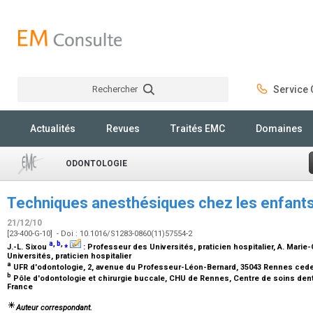
Rechercher
Service C
Rechercher
Actualités
Revues
Traités EMC
Domaines
ODONTOLOGIE
Techniques anesthésiques chez les enfants
21/12/10
[23-400-G-10] - Doi : 10.1016/S1283-0860(11)57554-2
a
,
b
,
⁎
J.-L. Sixou
:
Professeur des Universités, praticien hospitalier
, A. Marie
Universités, praticien hospitalier
a
UFR d'odontologie, 2, avenue du Professeur-Léon-Bernard, 35043 Rennes cede
b
Pôle d'odontologie et chirurgie buccale, CHU de Rennes, Centre de soins denta
France
Auteur correspondant.