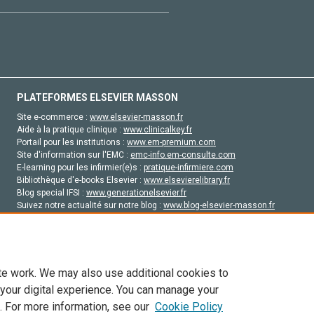
PLATEFORMES ELSEVIER MASSON
Site e-commerce :
www.elsevier-masson.fr
Aide à la pratique clinique :
www.clinicalkey.fr
Portail pour les institutions :
www.em-premium.com
Site d'information sur l'EMC :
emc-info.em-consulte.com
E-learning pour les infirmier(e)s :
pratique-infirmiere.com
Bibliothèque d'e-books Elsevier :
www.elsevierelibrary.fr
Blog special IFSI :
www.generationelsevier.fr
Suivez notre actualité sur notre blog :
www.blog-elsevier-masson.fr
Site d'emploi en santé :
emploisante.com
te work. We may also use additional cookies to
 your digital experience. You can manage your
. For more information, see our
Cookie Policy
vier, ses concédants de licence et ses contributeurs. Tout les droits sont réservés, y 