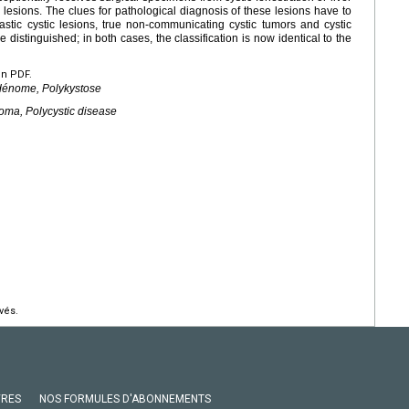
 lesions. The clues for pathological diagnosis of these lesions have to
stic cystic lesions, true non-communicating cystic tumors and cystic
e distinguished; in both cases, the classification is now identical to the
en PDF.
tadénome, Polykystose
enoma, Polycystic disease
vés.
VRES
NOS FORMULES D'ABONNEMENTS