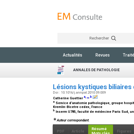
Rechercher
Actualités
Revues
Trait
ANNALES DE PATHOLOGIE
Lésions kystiques biliaires
Doi : 10.1016/j.annpat.2010.09.009
a
,
⁎
,
b
Catherine Guettier
a
Service d’anatomie pathologique, groupe hospit
Kremlin-Bicetre cedex, France
b
Inserm U785, faculté de médecine Paris Sud, univ
Auteur correspondant.
Résumé
PDF
Article
Figures
Mots clés