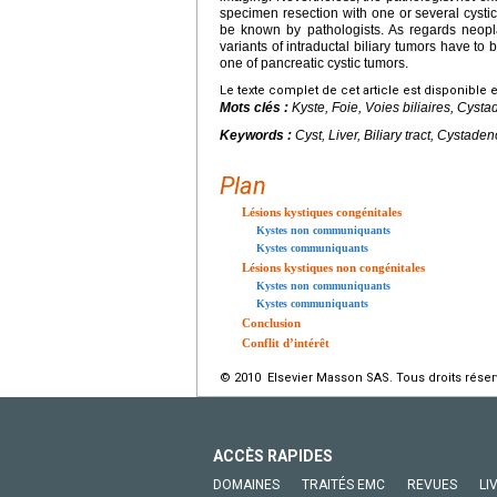
specimen resection with one or several cystic
be known by pathologists. As regards neopla
variants of intraductal biliary tumors have to b
one of pancreatic cystic tumors.
Le texte complet de cet article est disponible 
Mots clés :
Kyste, Foie, Voies biliaires, Cys
Keywords :
Cyst, Liver, Biliary tract, Cystad
Plan
Lésions kystiques congénitales
Kystes non communiquants
Kystes communiquants
Lésions kystiques non congénitales
Kystes non communiquants
Kystes communiquants
Conclusion
Conflit d’intérêt
© 2010 Elsevier Masson SAS. Tous droits réser
ACCÈS RAPIDES
DOMAINES
TRAITÉS EMC
REVUES
LI