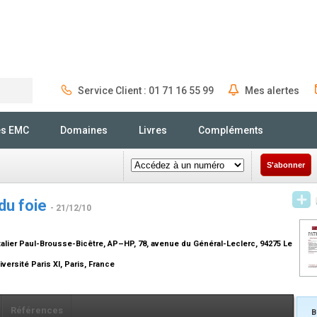
Service Client : 01 71 16 55 99
Mes alertes
Rechercher
és EMC
Domaines
Livres
Compléments
S'abonner
 du foie
- 21/12/10
alier Paul-Brousse-Bicêtre, AP–HP, 78, avenue du Général-Leclerc, 94275 Le
ersité Paris XI, Paris, France
Références
B