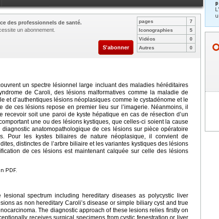
p
L
u
pages
7
ce des professionnels de santé.
nécessite un abonnement.
Iconographies
5
Vidéos
0
S'abonner
Autres
0
 couvrent un spectre lésionnel large incluant des maladies héréditaires
yndrome de Caroli, des lésions malformatives comme la maladie de
imple et d’authentiques lésions néoplasiques comme le cystadénome et le
 de ces lésions repose en premier lieu sur l’imagerie. Néanmoins, il
de recevoir soit une paroi de kyste hépatique en cas de résection d’un
comportant une ou des lésions kystiques, que celles-ci soient la cause
 diagnostic anatomopathologique de ces lésions sur pièce opératoire
. Pour les kystes biliaires de nature néoplasique, il convient de
tes, distinctes de l’arbre biliaire et les variantes kystiques des lésions
sification de ces lésions est maintenant calquée sur celle des lésions
en PDF.
 lesional spectrum including hereditary diseases as polycystic liver
ions as non hereditary Caroli’s disease or simple biliary cyst and true
ocarcinoma. The diagnostic approach of these lesions relies firstly on
eptionally receives surgical specimens from cystic fenestration or liver