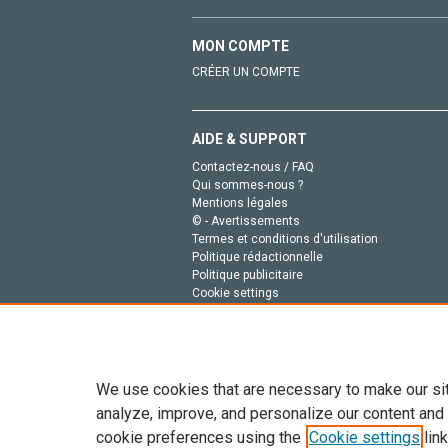
MON COMPTE
CRÉER UN COMPTE
AIDE & SUPPORT
Contactez-nous / FAQ
Qui sommes-nous ?
Mentions légales
© - Avertissements
Termes et conditions d'utilisation
Politique rédactionnelle
Politique publicitaire
Cookie settings
Politique de la vie privée
We use cookies that are necessary to make our si
analyze, improve, and personalize our content and
cookie preferences using the
Cookie settings
link
Tout le contenu de ce site: Copyright © 2026 Else