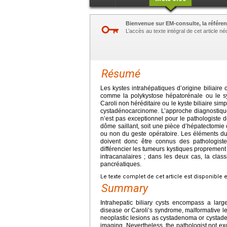
Bienvenue sur EM-consulte, la référen
L’accès au texte intégral de cet article 
Résumé
Les kystes intrahépatiques d’origine biliaire
comme la polykystose hépatorénale ou le s
Caroli non héréditaire ou le kyste biliaire s
cystadénocarcinome. L’approche diagnostique
n’est pas exceptionnel pour le pathologiste 
dôme saillant, soit une pièce d’hépatectomie 
ou non du geste opératoire. Les éléments du
doivent donc être connus des pathologistes
différencier les tumeurs kystiques proprement di
intracanalaires ; dans les deux cas, la clas
pancréatiques.
Le texte complet de cet article est disponible 
Summary
Intrahepatic biliary cysts encompass a large
disease or Caroli’s syndrome, malformative les
neoplastic lesions as cystadenoma or cystaden
imaging. Nevertheless, the pathologist not exc