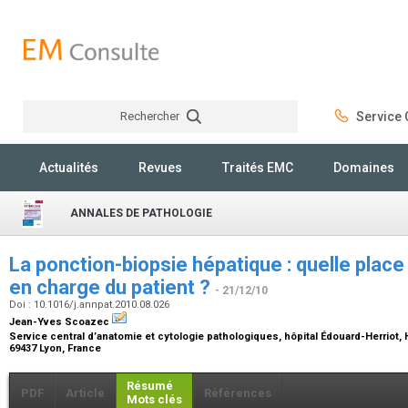
Rechercher
Service C
Rechercher
Actualités
Revues
Traités EMC
Domaines
ANNALES DE PATHOLOGIE
La ponction-biopsie hépatique : quelle place 
en charge du patient ?
- 21/12/10
Doi : 10.1016/j.annpat.2010.08.026
Jean-Yves Scoazec
Service central d’anatomie et cytologie pathologiques, hôpital Édouard-Herriot, H
69437 Lyon, France
Résumé
PDF
Article
Références
Mots clés