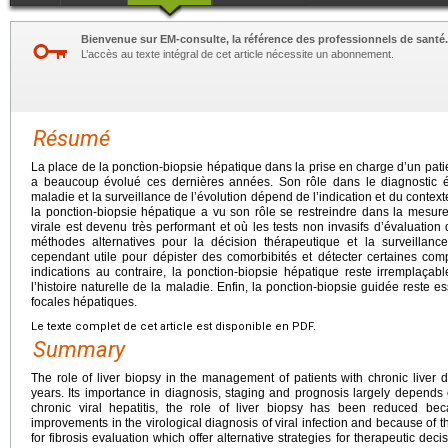
Bienvenue sur EM-consulte, la référence des professionnels de santé.
L’accès au texte intégral de cet article nécessite un abonnement.
Résumé
La place de la ponction-biopsie hépatique dans la prise en charge d’un pati
a beaucoup évolué ces dernières années. Son rôle dans le diagnostic ét
maladie et la surveillance de l’évolution dépend de l’indication et du context
la ponction-biopsie hépatique a vu son rôle se restreindre dans la mesure 
virale est devenu très performant et où les tests non invasifs d’évaluation
méthodes alternatives pour la décision thérapeutique et la surveillanc
cependant utile pour dépister des comorbibités et détecter certaines co
indications au contraire, la ponction-biopsie hépatique reste irremplaçabl
l’histoire naturelle de la maladie. Enfin, la ponction-biopsie guidée reste e
focales hépatiques.
Le texte complet de cet article est disponible en PDF.
Summary
The role of liver biopsy in the management of patients with chronic liver
years. Its importance in diagnosis, staging and prognosis largely depends 
chronic viral hepatitis, the role of liver biopsy has been reduced b
improvements in the virological diagnosis of viral infection and because of th
for fibrosis evaluation which offer alternative strategies for therapeutic dec