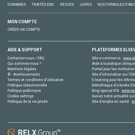
DOMAINES
TRAITÉS EMC
REVUES
LIVRES
NOS FORMULES D'AB
MON COMPTE
CRÉER UN COMPTE
AIDE & SUPPORT
PLATEFORMES ELSE
Contactez-nous / FAQ
Site e-commerce :
www.el
Qui sommes-nous ?
Aide à la pratique clinique
Mentions légales
Portail pour les institution
© - Avertissements
Site d'information sur l'E
Termes et conditions d'utilisation
E-learning pour les infirmi
Politique rédactionnelle
Bibliothèque d'e-books Els
Politique publicitaire
Blog special IFSI :
www.gen
Cookie settings
Suivez notre actualité sur
Politique de la vie privée
Site d'emploi en santé :
e