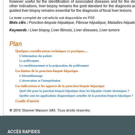
however useful for the identification of associated diseases and for the d
other indications, liver biopsy remains the gold standard for the diagnosis 
guided liver biopsy remains essential for the diagnosis of focal liver lesions.
Le texte complet de cet article est disponible en PDF.
Mots clés :
Ponction-biopsie hépatique, Fibrose hépatique, Maladies hépati
Keywords :
Liver biopsy, Liver fibrosis, Liver diseases, Liver tumors
Plan
Quelques considérations techniques et pratiques…
L’information du patient
Le prélèvement
Le conditionnement et la préparation du prélèvement
Les limites de la ponction-biopsie hépatique
L’échantillonnage
L’observation et l’interprétation
Les indications et les apports de la ponction-biopsie hépatique
Quel rôle pour la ponction-biopsie hépatique dans les hépatites virales chroniques ?
Quelles sont les applications diagnostiques actuelles de la ponction-biopsie hépatique ?
Conflit d’intérêt
© 2010 Elsevier Masson SAS. Tous droits réservés.
ACCÈS RAPIDES