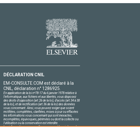
DÉCLARATION CNIL
EM-CONSULTE.COM est déclaré à la
CNIL, déclaration n° 1286925.
En application de la loi nº78-17 du 6 janvier 1978 relative à
l'informatique, aux fichiers et aux libertés, vous disposez
des droits d'opposition (art.26 de la loi), d'accès (art.34 à 38
de la loi), et de rectification (art.36 de la loi) des données
vous concernant. Ainsi, vous pouvez exiger que soient
rectifiées, complétées, clarifiées, mises à jour ou effacées
les informations vous concernant qui sont inexactes,
incomplètes, équivoques, périmées ou dont la collecte ou
l'utilisation ou la conservation est interdite.
Les informations personnelles concernant les visiteurs de
notre site, y compris leur identité, sont confidentielles.
Le responsable du site s'engage sur l'honneur à respecter
les conditions légales de confidentialité applicables en