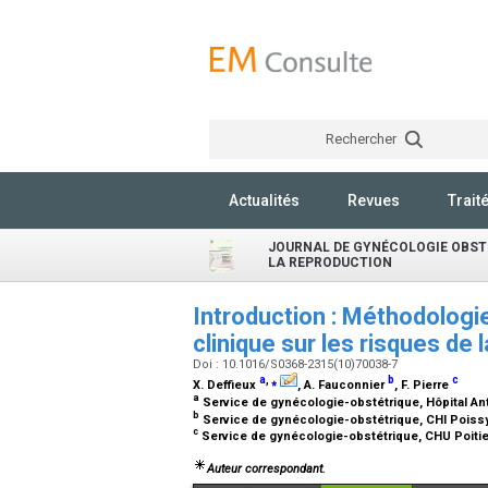
Rechercher
Actualités
Revues
Trait
JOURNAL DE GYNÉCOLOGIE OBSTÉ
LA REPRODUCTION
Introduction : Méthodologi
clinique sur les risques de
Doi : 10.1016/S0368-2315(10)70038-7
a
,
⁎
b
c
X. Deffieux
, A. Fauconnier
, F. Pierre
a
Service de gynécologie-obstétrique, Hôpital Anto
b
Service de gynécologie-obstétrique, CHI Poissy
c
Service de gynécologie-obstétrique, CHU Poitier
Auteur correspondant.