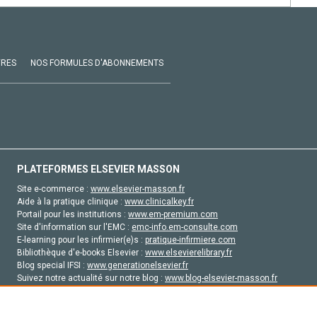
VRES
NOS FORMULES D'ABONNEMENTS
PLATEFORMES ELSEVIER MASSON
Site e-commerce :
www.elsevier-masson.fr
Aide à la pratique clinique :
www.clinicalkey.fr
Portail pour les institutions :
www.em-premium.com
Site d'information sur l'EMC :
emc-info.em-consulte.com
E-learning pour les infirmier(e)s :
pratique-infirmiere.com
Bibliothèque d'e-books Elsevier :
www.elsevierelibrary.fr
Blog special IFSI :
www.generationelsevier.fr
Suivez notre actualité sur notre blog :
www.blog-elsevier-masson.fr
Site d'emploi en santé :
emploisante.com