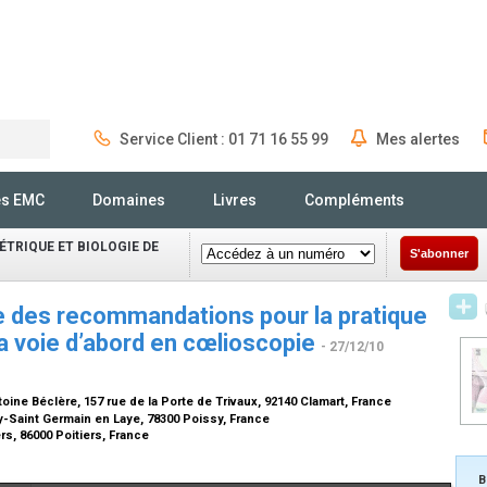
Service Client : 01 71 16 55 99
Mes alertes
Rechercher
és EMC
Domaines
Livres
Compléments
TRIQUE ET BIOLOGIE DE
S'abonner
e des recommandations pour la pratique
 la voie d’abord en cœlioscopie
- 27/12/10
ine Béclère, 157 rue de la Porte de Trivaux, 92140 Clamart, France
-Saint Germain en Laye, 78300 Poissy, France
s, 86000 Poitiers, France
B