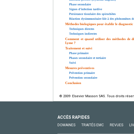
Phase secondaire
Signes d’infection tardive
Persistance tissulaire des spirochètes
Réaction dysimmunitaire liée à des phénomènes d
Méthodes biologiques pour établir le diagnostic
Techniques directes
Techniques indirectes
Comment et quand utiliser des méthodes de dia
Lyme ?
Traitement et suivi
Phase primaire
Phases secondaire et tertiaire
Suivi
Mesures préventives
Prévention primaire
Prévention secondaire
Conclusion
© 2009 Elsevier Masson SAS. Tous droits réser
ACCÈS RAPIDES
DOMAINES
TRAITÉS EMC
REVUES
LI