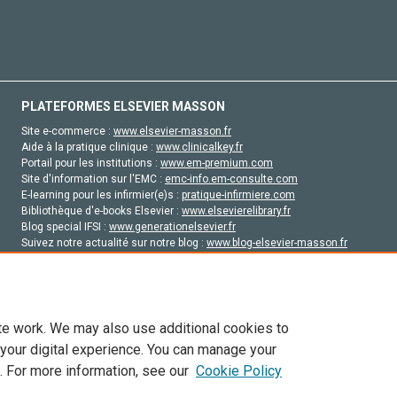
PLATEFORMES ELSEVIER MASSON
Site e-commerce :
www.elsevier-masson.fr
Aide à la pratique clinique :
www.clinicalkey.fr
Portail pour les institutions :
www.em-premium.com
Site d'information sur l'EMC :
emc-info.em-consulte.com
E-learning pour les infirmier(e)s :
pratique-infirmiere.com
Bibliothèque d'e-books Elsevier :
www.elsevierelibrary.fr
Blog special IFSI :
www.generationelsevier.fr
Suivez notre actualité sur notre blog :
www.blog-elsevier-masson.fr
Site d'emploi en santé :
emploisante.com
te work. We may also use additional cookies to
 your digital experience. You can manage your
. For more information, see our
Cookie Policy
vier, ses concédants de licence et ses contributeurs. Tout les droits sont réservés, y 
ogies similaires. Pour tout contenu en libre accès, les conditions de licence Creati