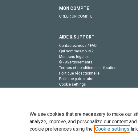
MON COMPTE
CRÉER UN COMPTE
AIDE & SUPPORT
Contactez-nous / FAQ
Qui sommes-nous ?
Mentions légales
© - Avertissements
Termes et conditions d'utilisation
Politique rédactionnelle
Politique publicitaire
Cookie settings
Politique de la vie privée
We use cookies that are necessary to make our si
analyze, improve, and personalize our content and
cookie preferences using the
Cookie settings
link
Tout le contenu de ce site: Copyright © 2026 Else
de données, a la formation en IA et aux technol