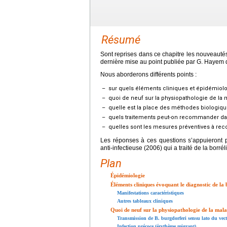
Résumé
Sont reprises dans ce chapitre les nouveauté
dernière mise au point publiée par G. Hayem d
Nous aborderons différents points :
–
sur quels éléments cliniques et épidémiolo
–
quoi de neuf sur la physiopathologie de la
–
quelle est la place des méthodes biologiqu
–
quels traitements peut-on recommander dan
–
quelles sont les mesures préventives à r
Les réponses à ces questions s’appuieront p
anti-infectieuse (2006) qui a traité de la borr
Plan
Épidémiologie
Éléments cliniques évoquant le diagnostic de la
Manifestations caractéristiques
Autres tableaux cliniques
Quoi de neuf sur la physiopathologie de la mal
Transmission de B. burgdorferi sensu lato du vect
Infection précoce (érythème migrant)