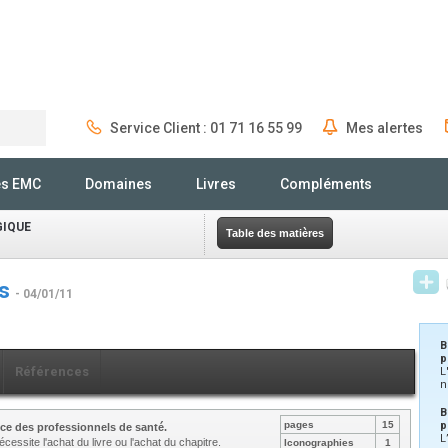
Service Client : 01 71 16 55 99
Mes alertes
Rechercher
és EMC
Domaines
Livres
Compléments
GIQUE
Table des matières
és
- 04/01/11
B
p
Références
L
n
B
pages
15
p
ce des professionnels de santé.
L
cessite l'achat du livre ou l'achat du chapitre.
Iconographies
1