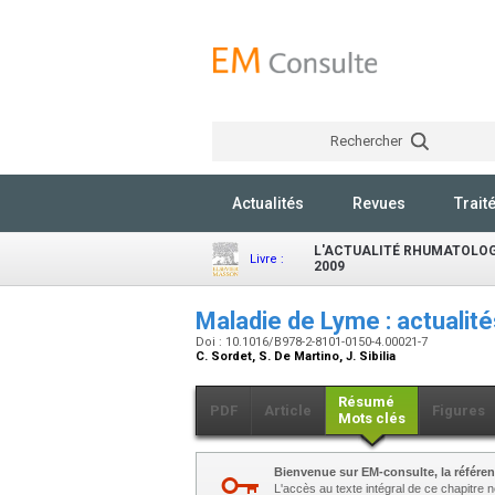
Rechercher
Actualités
Revues
Trait
L'ACTUALITÉ RHUMATOLO
Livre :
2009
Maladie de Lyme : actualit
Doi : 10.1016/B978-2-8101-0150-4.00021-7
C. Sordet, S. De Martino, J. Sibilia
Résumé
PDF
Article
Figures
Mots clés
Bienvenue sur EM-consulte, la référen
L'accès au texte intégral de ce chapitre né