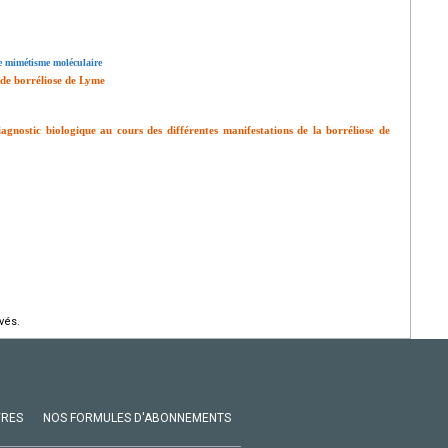
e mimétisme moléculaire
 de borréliose de Lyme
gnostic biologique au cours des différentes manifestations de la borréliose de
vés.
VRES
NOS FORMULES D'ABONNEMENTS