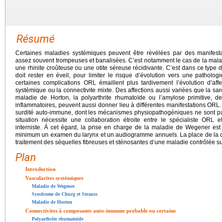
Résumé
Certaines maladies systémiques peuvent être révélées par des manifesta
assez souvent trompeuses et banalisées. C’est notamment le cas de la mala
une rhinite croûteuse ou une otite séreuse récidivante. C’est dans ce type de
doit rester en éveil, pour limiter le risque d’évolution vers une patholog
certaines complications ORL émaillent plus tardivement l’évolution d’a
systémique ou la connectivite mixte. Des affections aussi variées que la sar
maladie de Horton, la polyarthrite rhumatoïde ou l’amylose primitive,
inflammatoires, peuvent aussi donner lieu à différentes manifestations ORL. 
surdité auto-immune, dont les mécanismes physiopathogéniques ne sont p
situation nécessite une collaboration étroite entre le spécialiste ORL
interniste. À cet égard, la prise en charge de la maladie de Wegener est
minimum un examen du larynx et un audiogramme annuels. La place de la c
traitement des séquelles fibreuses et sténosantes d’une maladie contrôlée su
Plan
Introduction
Vascularites systémiques
Maladie de Wegener
Syndrome de Churg et Strauss
Maladie de Horton
Connectivites à composante auto-immune probable ou certaine
Polyarthrite rhumatoïde