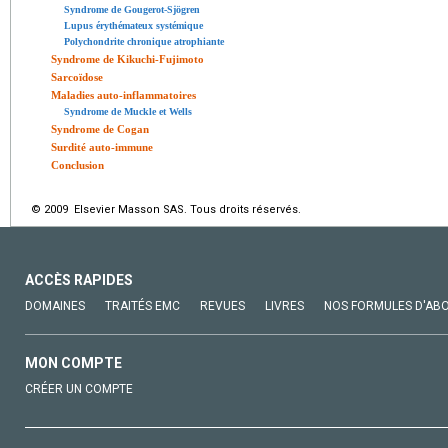
Syndrome de Gougerot-Sjögren
Lupus érythémateux systémique
Polychondrite chronique atrophiante
Syndrome de Kikuchi-Fujimoto
Sarcoïdose
Maladies auto-inflammatoires
Syndrome de Muckle et Wells
Syndrome de Cogan
Surdité auto-immune
Conclusion
© 2009 Elsevier Masson SAS. Tous droits réservés.
ACCÈS RAPIDES
DOMAINES
TRAITÉS EMC
REVUES
LIVRES
NOS FORMULES D'AB
MON COMPTE
CRÉER UN COMPTE