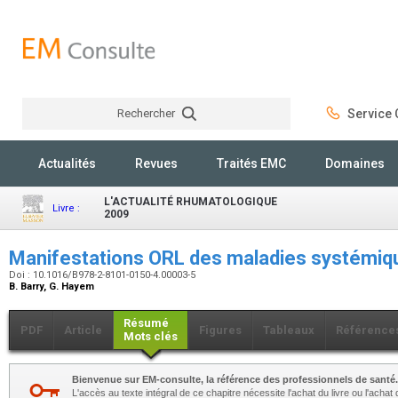
Rechercher
Service C
Rechercher
Actualités
Revues
Traités EMC
Domaines
L'ACTUALITÉ RHUMATOLOGIQUE
Livre :
2009
Manifestations ORL des maladies systémi
Doi : 10.1016/B978-2-8101-0150-4.00003-5
B. Barry, G. Hayem
Résumé
PDF
Article
Figures
Tableaux
Référence
Mots clés
Bienvenue sur EM-consulte, la référence des professionnels de santé.
L'accès au texte intégral de ce chapitre nécessite l'achat du livre ou l'achat 