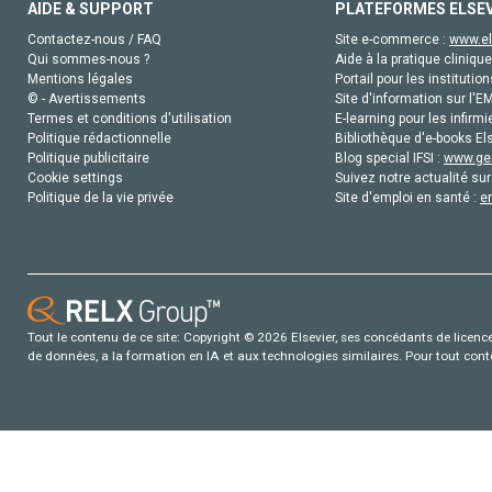
AIDE & SUPPORT
PLATEFORMES ELSE
Contactez-nous / FAQ
Site e-commerce :
www.el
Qui sommes-nous ?
Aide à la pratique clinique
Mentions légales
Portail pour les institution
© - Avertissements
Site d'information sur l'E
Termes et conditions d'utilisation
E-learning pour les infirmi
Politique rédactionnelle
Bibliothèque d'e-books Els
Politique publicitaire
Blog special IFSI :
www.gen
Cookie settings
Suivez notre actualité sur
Politique de la vie privée
Site d'emploi en santé :
e
Tout le contenu de ce site: Copyright © 2026 Elsevier, ses concédants de licence e
de données, a la formation en IA et aux technologies similaires. Pour tout con