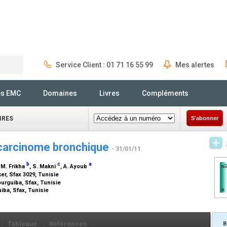
Service Client : 01 71 16 55 99
Mes alertes
Rechercher
és EMC
Domaines
Livres
Compléments
IRES
S'abonner
 carcinome bronchique
- 31/01/11
b
c
a
, M. Frikha
, S. Makni
, A. Ayoub
r, Sfax 3029, Tunisie
urguiba, Sfax, Tunisie
iba, Sfax, Tunisie
Tableaux
Références
B