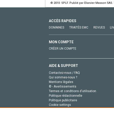
© 2010 SPLF. Publié par Elsevier Masson SAS. 
ACCÈS RAPIDES
DOMAINES
TRAITÉS EMC
REVUES
LI
MON COMPTE
CRÉER UN COMPTE
AIDE & SUPPORT
Contactez-nous / FAQ
Qui sommes-nous ?
Mentions légales
© - Avertissements
Termes et conditions d'utilisation
Politique rédactionnelle
Politique publicitaire
Cookie settings
Politique de la vie privée