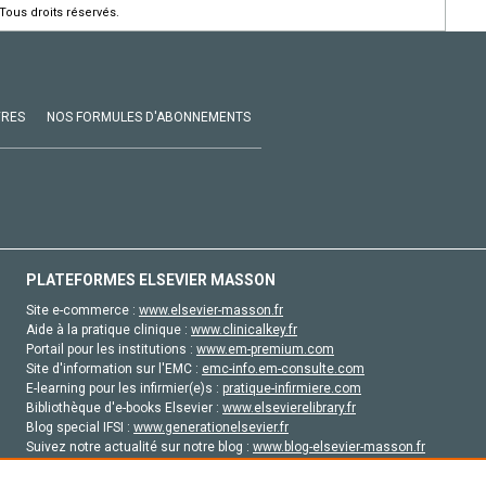
Tous droits réservés.
VRES
NOS FORMULES D'ABONNEMENTS
PLATEFORMES ELSEVIER MASSON
Site e-commerce :
www.elsevier-masson.fr
Aide à la pratique clinique :
www.clinicalkey.fr
Portail pour les institutions :
www.em-premium.com
Site d'information sur l'EMC :
emc-info.em-consulte.com
E-learning pour les infirmier(e)s :
pratique-infirmiere.com
Bibliothèque d'e-books Elsevier :
www.elsevierelibrary.fr
Blog special IFSI :
www.generationelsevier.fr
Suivez notre actualité sur notre blog :
www.blog-elsevier-masson.fr
Site d'emploi en santé :
emploisante.com