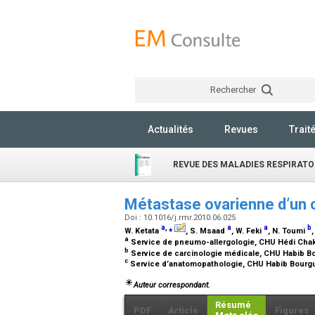
Rechercher
Actualités
Revues
Trait
REVUE DES MALADIES RESPIRATO
Métastase ovarienne d’un
Doi : 10.1016/j.rmr.2010.06.025
a
,
⁎
a
a
b
W. Ketata
, S. Msaad
, W. Feki
, N. Toumi
a
Service de pneumo-allergologie, CHU Hédi Chake
b
Service de carcinologie médicale, CHU Habib Bo
c
Service d’anatomopathologie, CHU Habib Bourgu
Auteur correspondant.
Résumé
PDF
Article
Figures