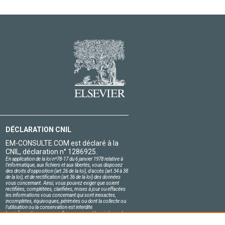
DÉCLARATION CNIL
EM-CONSULTE.COM est déclaré à la
CNIL, déclaration n° 1286925.
En application de la loi nº78-17 du 6 janvier 1978 relative à
l'informatique, aux fichiers et aux libertés, vous disposez
des droits d'opposition (art.26 de la loi), d'accès (art.34 à 38
de la loi), et de rectification (art.36 de la loi) des données
vous concernant. Ainsi, vous pouvez exiger que soient
rectifiées, complétées, clarifiées, mises à jour ou effacées
les informations vous concernant qui sont inexactes,
incomplètes, équivoques, périmées ou dont la collecte ou
l'utilisation ou la conservation est interdite.
Les informations personnelles concernant les visiteurs de
notre site, y compris leur identité, sont confidentielles.