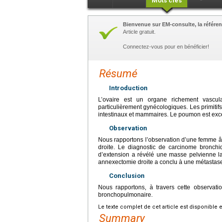
Mots clés
Bienvenue sur EM-consulte, la référen
Article gratuit.
Connectez-vous pour en bénéficier!
Résumé
Introduction
L’ovaire est un organe richement vascu
particulièrement gynécologiques. Les primitifs
intestinaux et mammaires. Le poumon est exce
Observation
Nous rapportons l’observation d’une femme âg
droite. Le diagnostic de carcinome bronchi
d’extension a révélé une masse pelvienne la
annexectomie droite a conclu à une métastas
Conclusion
Nous rapportons, à travers cette observati
bronchopulmonaire.
Le texte complet de cet article est disponible 
Summary