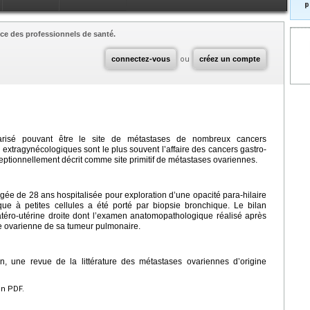
p
ce des professionnels de santé.
connectez-vous
ou
créez un compte
larisé pouvant être le site de métastases de nombreux cancers
 extragynécologiques sont le plus souvent l’affaire des cancers gastro-
ptionnellement décrit comme site primitif de métastases ovariennes.
ée de 28 ans hospitalisée pour exploration d’une opacité para-hilaire
que à petites cellules a été porté par biopsie bronchique. Le bilan
téro-utérine droite dont l’examen anatomopathologique réalisé après
e ovarienne de sa tumeur pulmonaire.
on, une revue de la littérature des métastases ovariennes d’origine
en PDF.