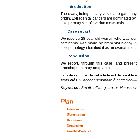
Introduction
The ovary, being a richly vascular organ, may
origin. Extragenital cancers are dominated by 
as a primary site of ovarian metastasis.
Case report
We report a 28-year-old woman who was found t
carcinoma was made by bronchial biopsy. A 
histopathology identified it as an ovarian met
Conclusion
We report, through this case, and present 
bronchopulmonary neoplasms.
Le texte complet de cet article est disponible 
Mots clés :
Cancer pulmonaire à petites cellu
Keywords :
Small cell lung cancer, Metastas
Plan
Introduction
Observation
Discussion
Conclusion
Conflit d’intérêt