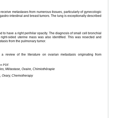
 receive metastases from numerous tissues, particularly of gynecologic
gastro-intestinal and breast tumors. The lung is exceptionally described
o have a right perihilar opacity. The diagnosis of small cell bronchial
right-sided uterine mass was also identified. This was resected and
astasis from the pulmonary tumor.
a review of the literature on ovarian metastasis originating from
en PDF.
les, Métastase, Ovaire, Chimiothérapie
is, Ovary, Chemotherapy