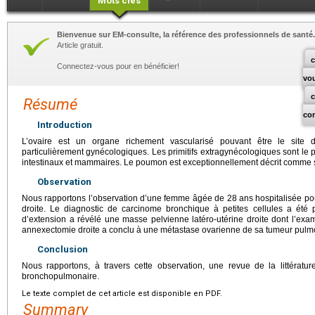
Mots clés
Bienvenue sur EM-consulte, la référence des professionnels de santé.
Article gratuit.
c
Connectez-vous pour en bénéficier!
vo
Résumé
co
Introduction
L’ovaire est un organe richement vascularisé pouvant être le site
particulièrement gynécologiques. Les primitifs extragynécologiques sont le p
intestinaux et mammaires. Le poumon est exceptionnellement décrit comme si
Observation
Nous rapportons l’observation d’une femme âgée de 28 ans hospitalisée pour
droite. Le diagnostic de carcinome bronchique à petites cellules a été 
d’extension a révélé une masse pelvienne latéro-utérine droite dont l’ex
annexectomie droite a conclu à une métastase ovarienne de sa tumeur pulm
Conclusion
Nous rapportons, à travers cette observation, une revue de la littératu
bronchopulmonaire.
Le texte complet de cet article est disponible en PDF.
Summary