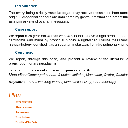
Introduction
The ovary, being a richly vascular organ, may receive metastases from numer
origin. Extragenital cancers are dominated by gastro-intestinal and breast tu
as a primary site of ovarian metastasis.
Case report
We report a 28-year-old woman who was found to have a right perihilar opacit
carcinoma was made by bronchial biopsy. A right-sided uterine mass was 
histopathology identified it as an ovarian metastasis from the pulmonary tumo
Conclusion
We report, through this case, and present a review of the literature o
bronchopulmonary neoplasms.
Le texte complet de cet article est disponible en PDF.
Mots clés :
Cancer pulmonaire à petites cellules, Métastase, Ovaire, Chimio
Keywords :
Small cell lung cancer, Metastasis, Ovary, Chemotherapy
Plan
Introduction
Observation
Discussion
Conclusion
Conflit d’intérêt