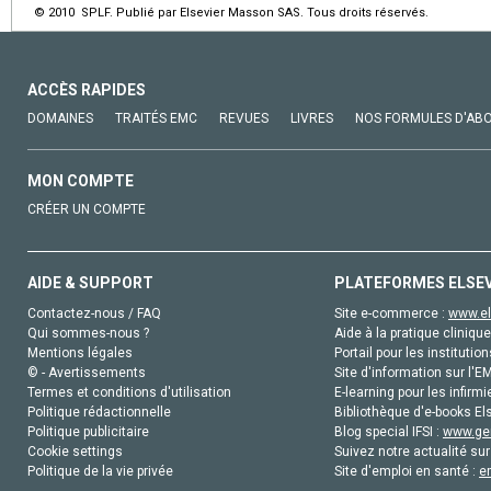
© 2010 SPLF. Publié par Elsevier Masson SAS. Tous droits réservés.
ACCÈS RAPIDES
DOMAINES
TRAITÉS EMC
REVUES
LIVRES
NOS FORMULES D'AB
MON COMPTE
CRÉER UN COMPTE
AIDE & SUPPORT
PLATEFORMES ELSE
Contactez-nous / FAQ
Site e-commerce :
www.el
Qui sommes-nous ?
Aide à la pratique clinique
Mentions légales
Portail pour les institution
© - Avertissements
Site d'information sur l'E
Termes et conditions d'utilisation
E-learning pour les infirmi
Politique rédactionnelle
Bibliothèque d'e-books Els
Politique publicitaire
Blog special IFSI :
www.gen
Cookie settings
Suivez notre actualité sur
Politique de la vie privée
Site d'emploi en santé :
e