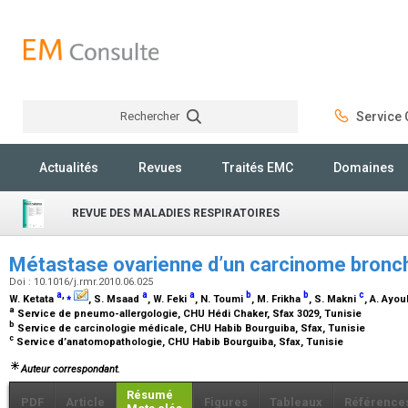
Rechercher
Service C
Rechercher
Actualités
Revues
Traités EMC
Domaines
REVUE DES MALADIES RESPIRATOIRES
Métastase ovarienne d’un carcinome bronc
Doi : 10.1016/j.rmr.2010.06.025
a
,
⁎
a
a
b
b
c
W. Ketata
, S. Msaad
, W. Feki
, N. Toumi
, M. Frikha
, S. Makni
, A. Ayo
a
Service de pneumo-allergologie, CHU Hédi Chaker, Sfax 3029, Tunisie
b
Service de carcinologie médicale, CHU Habib Bourguiba, Sfax, Tunisie
c
Service d’anatomopathologie, CHU Habib Bourguiba, Sfax, Tunisie
Auteur correspondant.
Résumé
PDF
Article
Figures
Tableaux
Référence